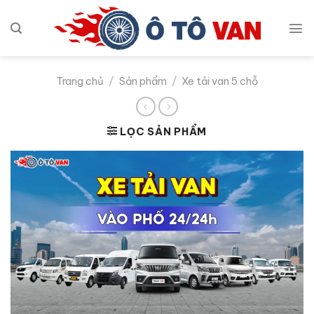
Bỏ
qua
nội
dung
Trang chủ
/
Sản phẩm
/
Xe tải van 5 chỗ
LỌC SẢN PHẨM