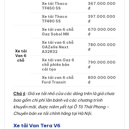
Xe tải Thaco
367.000.000
TF450 5S
đ
Xe tải Thaco
397.000.000
TF480 5S
đ
Xe tải van 6 chỗ
670.000.000
Gaz Sobol NN
đ
Xe tải van 6 chỗ
780.000.000
GAZelle Next
đ
Xe tải
A32R32
Van 6
Xe tải van Gaz 6
chỗ
790.000.000
chỗ phiên bản
đ
cải tạo
Xe tải van 6 chỗ
800.000.000
Ford Transit
đ
Chú ý
: Giá xe tải nhỏ của các dòng trên là giá chưa
bao gồm chi phí lăn bánh và các chương trình
khuyến mãi, được niêm yết tại Ô Tô Thái Phong –
Chuyên bán xe tải chĩnh hãng tại Hà Nội.
Xe tải Van Tera V6