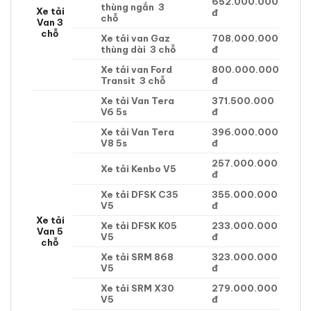
652.000.000
thùng ngắn 3
Xe tải
đ
chỗ
Van 3
chỗ
Xe tải van Gaz
708.000.000
thùng dài 3 chỗ
đ
Xe tải van Ford
800.000.000
Transit 3 chỗ
đ
Xe tải Van Tera
371.500.000
V6 5s
đ
Xe tải Van Tera
396.000.000
V8 5s
đ
257.000.000
Xe tải Kenbo V5
đ
Xe tải DFSK C35
355.000.000
V5
đ
Xe tải
Xe tải DFSK K05
233.000.000
Van 5
V5
đ
chỗ
Xe tải SRM 868
323.000.000
V5
đ
Xe tải SRM X30
279.000.000
V5
đ