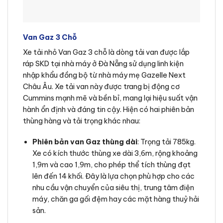
Van Gaz 3 Chỗ
Xe tải nhỏ Van Gaz 3 chỗ là dòng tải van được lắp
ráp SKD tại nhà máy ở Đà Nẵng sử dụng linh kiện
nhập khẩu đồng bộ từ nhà máy mẹ Gazelle Next
Châu Âu. Xe tải van này được trang bị động cơ
Cummins mạnh mẽ và bền bỉ, mang lại hiệu suất vận
hành ổn định và đáng tin cậy. Hiện có hai phiên bản
thùng hàng và tải trọng khác nhau:
Phiên bản van Gaz thùng dài
: Trọng tải 785kg.
Xe có kích thước thùng xe dài 3,6m, rộng khoảng
1,9m và cao 1,9m, cho phép thể tích thùng đạt
lên đến 14 khối. Đây là lựa chọn phù hợp cho các
nhu cầu vận chuyển của siêu thị, trung tâm điện
máy, chăn ga gối đệm hay các mặt hàng thuỷ hải
sản.