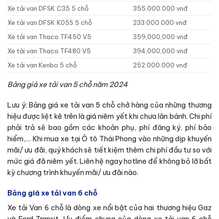
Xe tải van DFSK C35 5 chỗ
355.000.000 vnđ
Xe tải van DFSK K05S 5 chỗ
233.000.000 vnđ
Xe tải van Thaco TF450 V5
359,000,000 vnđ
Xe tải van Thaco TF480 V5
394,000,000 vnđ
Xe tải van Kenbo 5 chỗ
252.000.000 vnđ
Bảng giá xe tải van 5 chỗ năm 2024
Lưu ý: Bảng giá xe tải van 5 chỗ chở hàng của những thương
hiệu được liệt kê trên là giá niêm yết khi chưa lăn bánh. Chi phí
phải trả sẽ bao gồm các khoản phụ, phí đăng ký, phí bảo
hiểm,… Khi mua xe tại Ô tô Thái Phong vào những dịp khuyến
mãi/ ưu đãi, quý khách sẽ tiết kiệm thêm chi phí đầu tư so với
mức giá đã niêm yết. Liên hệ ngay hotline để không bỏ lỡ bất
kỳ chương trình khuyến mãi/ ưu đãi nào.
Bảng giá xe tải van 6 chỗ
Xe tải Van 6 chỗ là dòng xe nổi bật của hai thương hiệu Gaz
và Ford Transit. Ưu điểm chung của dòng xe tải van 6 chỗ