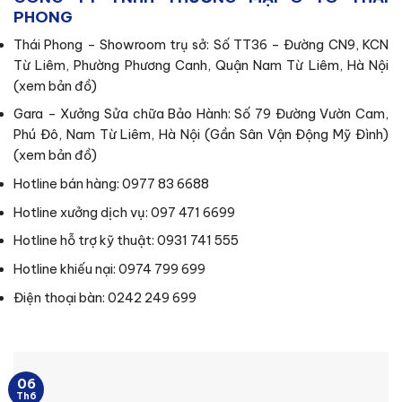
PHONG
Thái Phong – Showroom trụ sở: Số TT36 – Đường CN9, KCN
Từ Liêm, Phường Phương Canh, Quận Nam Từ Liêm, Hà Nội
(
xem bản đồ
)
Gara – Xưởng Sửa chữa Bảo Hành: Số 79 Đường Vườn Cam,
Phú Đô, Nam Từ Liêm, Hà Nội (Gần Sân Vận Động Mỹ Đình)
(
xem bản đồ
)
Hotline bán hàng: 0977 83 6688
Hotline xưởng dịch vụ: 097 471 6699
Hotline hỗ trợ kỹ thuật: 0931 741 555
Hotline khiếu nại: 0974 799 699
Điện thoại bàn: 0242 249 699
06
Th6