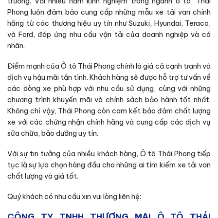
trường. Với nhiều năm kinh nghiệm trong ngành ô tô, Thái
Phong luôn đảm bảo cung cấp những mẫu xe tải van chính
hãng từ các thương hiệu uy tín như Suzuki, Hyundai, Teraco,
và Ford, đáp ứng nhu cầu vận tải của doanh nghiệp và cá
nhân.
Điểm mạnh của Ô tô Thái Phong chính là giá cả cạnh tranh và
dịch vụ hậu mãi tận tình. Khách hàng sẽ được hỗ trợ tư vấn về
các dòng xe phù hợp với nhu cầu sử dụng, cùng với những
chương trình khuyến mãi và chính sách bảo hành tốt nhất.
Không chỉ vậy, Thái Phong còn cam kết bảo đảm chất lượng
xe với các chứng nhận chính hãng và cung cấp các dịch vụ
sửa chữa, bảo dưỡng uy tín.
Với sự tin tưởng của nhiều khách hàng, Ô tô Thái Phong tiếp
tục là sự lựa chọn hàng đầu cho những ai tìm kiếm xe tải van
chất lượng và giá tốt.
Quý khách có nhu cầu xin vui lòng liên hệ:
CÔNG TY TNHH THƯƠNG MẠI Ô TÔ THÁI