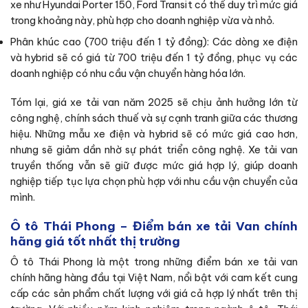
xe như Hyundai Porter 150, Ford Transit có thể duy trì mức giá
trong khoảng này, phù hợp cho doanh nghiệp vừa và nhỏ.
Phân khúc cao (700 triệu đến 1 tỷ đồng): Các dòng xe điện
và hybrid sẽ có giá từ 700 triệu đến 1 tỷ đồng, phục vụ các
doanh nghiệp có nhu cầu vận chuyển hàng hóa lớn.
Tóm lại, giá xe tải van năm 2025 sẽ chịu ảnh hưởng lớn từ
công nghệ, chính sách thuế và sự cạnh tranh giữa các thương
hiệu. Những mẫu xe điện và hybrid sẽ có mức giá cao hơn,
nhưng sẽ giảm dần nhờ sự phát triển công nghệ. Xe tải van
truyền thống vẫn sẽ giữ được mức giá hợp lý, giúp doanh
nghiệp tiếp tục lựa chọn phù hợp với nhu cầu vận chuyển của
mình.
Ô tô Thái Phong – Điểm bán xe tải Van chính
hãng giá tốt nhất thị trường
Ô tô Thái Phong là một trong những điểm bán xe tải van
chính hãng hàng đầu tại Việt Nam, nổi bật với cam kết cung
cấp các sản phẩm chất lượng với giá cả hợp lý nhất trên thị