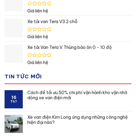
5
sao
Được
Giá liên hệ
xếp
hạng
Xe tải van Tera V3 2 chỗ
0
5
sao
Được
Giá liên hệ
xếp
hạng
Xe tải Van Tera V Thùng bảo ôn 0 - 10 độ
0
5
sao
Được
Giá liên hệ
xếp
hạng
TIN TỨC MỚI
0
5
sao
Cách để tối ưu 50% chi phí vận hành kho vận nhờ
16
dòng xe van điện mới
Th7
Xe van điện Kim Long ứng dụng những công nghệ
hiện đại nào?