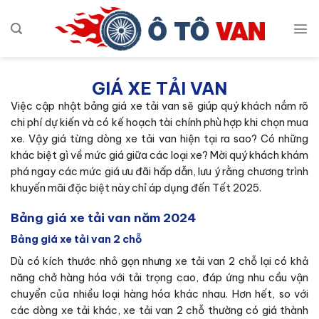
Bỏ
qua
nội
dung
GIÁ XE TẢI VAN
Việc cập nhật bảng giá xe tải van sẽ giúp quý khách nắm rõ
chi phí dự kiến và có kế hoạch tài chính phù hợp khi chọn mua
xe. Vậy giá từng dòng xe tải van hiện tại ra sao? Có những
khác biệt gì về mức giá giữa các loại xe? Mời quý khách khám
phá ngay các mức giá ưu đãi hấp dẫn, lưu ý rằng chương trình
khuyến mãi đặc biệt này chỉ áp dụng đến Tết 2025.
Bảng giá xe tải van năm 2024
Bảng giá xe tải van 2 chỗ
Dù có kích thước nhỏ gọn nhưng xe tải van 2 chỗ lại có khả
năng chở hàng hóa với tải trọng cao, đáp ứng nhu cầu vận
chuyển của nhiều loại hàng hóa khác nhau. Hơn hết, so với
các dòng xe tải khác, xe tải van 2 chỗ thường có giá thành