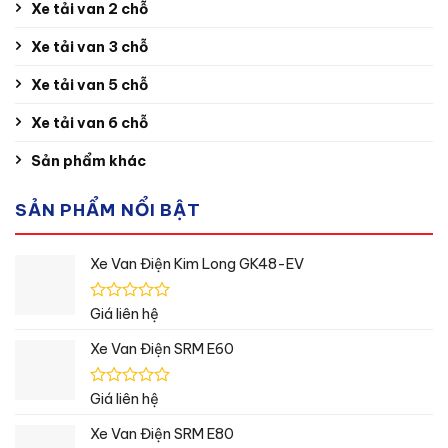
Xe tải van 2 chỗ
Xe tải van 3 chỗ
Xe tải van 5 chỗ
Xe tải van 6 chỗ
Sản phẩm khác
SẢN PHẨM NỔI BẬT
Xe Van Điện Kim Long GK48-EV
Được
Giá liên hệ
xếp
hạng
Xe Van Điện SRM E60
0
5
sao
Được
Giá liên hệ
xếp
hạng
Xe Van Điện SRM E80
0