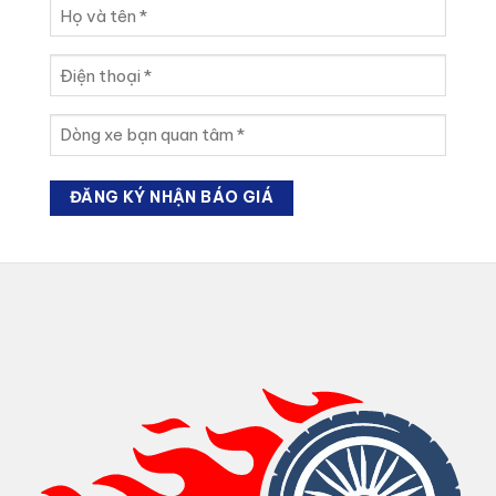
Họ
và
tên
Điện
(Required)
thoại
(Required)
Dòng
xe
bạn
quan
tâm
(Required)