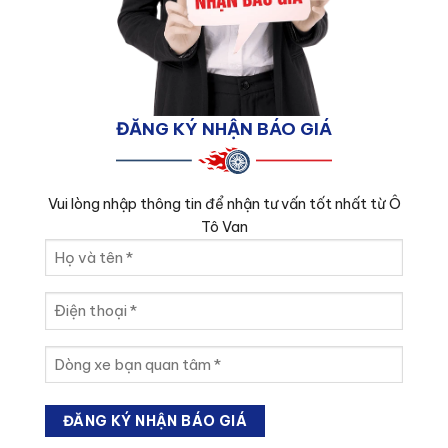
ĐĂNG KÝ NHẬN BÁO GIÁ
Vui lòng nhập thông tin để nhận tư vấn tốt nhất từ Ô
Tô Van
Họ
và
tên
Điện
(Required)
thoại
(Required)
Dòng
xe
bạn
quan