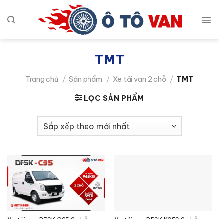
Bỏ
qua
nội
dung
TMT
Trang chủ
/
Sản phẩm
/
Xe tải van 2 chỗ
/
TMT
LỌC SẢN PHẨM