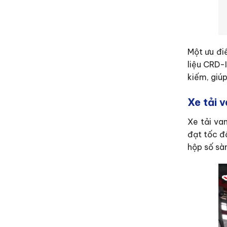
Một ưu đi
liệu CRD-
kiếm, giúp
Xe tải 
Xe tải va
đạt tốc đ
hộp số sàn