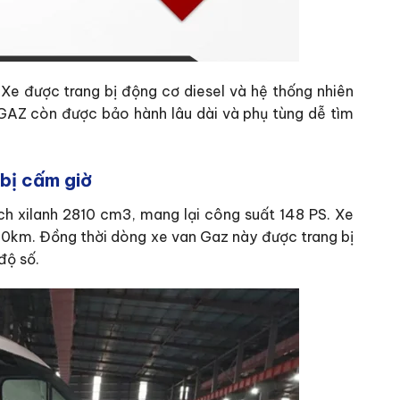
Xe được trang bị động cơ diesel và hệ thống nhiên
a GAZ còn được bảo hành lâu dài và phụ tùng dễ tìm
bị cấm giờ
ch xilanh 2810 cm3, mang lại công suất 148 PS. Xe
00km. Đồng thời dòng xe van Gaz này được trang bị
độ số.