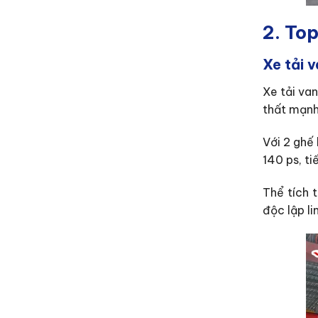
2. Top
Xe tải 
Xe tải va
thất mạnh
Với 2 ghế
140 ps, ti
Thể tích 
độc lập l