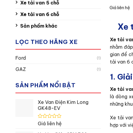
Xe tải van 5 chỗ
Giá liên hệ
Xe tải van 6 chỗ
Xe 
Sản phẩm khác
Xe tải va
LỌC THEO HÃNG XE
nhằm đáp 
gian để c
Ford
(1)
tải van 6 
GAZ
(1)
1. Giả
SẢN PHẨM NỔI BẬT
Xe tải va
là dòng x
Xe Van Điện Kim Long
những khu
GK48-EV
Xe tải va
Được
Giá liên hệ
hợp với v
xếp
hạng