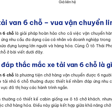
Giá liên hệ
tải van 6 chỗ – vua vận chuyển l
n 6 chỗ
là giải pháp hoàn hảo cho cả việc vận chuyển hà
ứng nhu cầu đa dạng của cá nhân và doanh nghiệp trong vi
hứa đựng lượng lớn người và hàng hóa. Cùng Ô tô Thái Pho
chỗ ở bài viết dưới đây.
i đáp thắc mắc xe tải van 6 chỗ là g
n 6 chỗ
là phương tiện chở hàng vận chuyển được 6 người
e tải nhỏ 6 chỗ thường được thiết kế nhằm đáp ứng nhu cầ
 vực đô thị hay các hành trình ngắn.
n thường có thiết kế cabin giống xe ô tô chở khách, nh
iệc chở hàng hóa. Điều này giúp kết hợp giữa khả năng ch