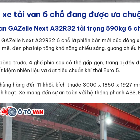
 xe tải van 6 chỗ đang được ưa chu
van GAZelle Next A32R32 tải trọng 590kg 6 c
n GAZelle Next A32R32 6 chỗ là phiên bản mới của dòng xe
 mẽ, đèn pha kép tăng khả năng chiếu sáng, gương chiếu 
 băng trước, 4 ghế phía sau có thể gấp gọn, trang bị đầy 
ết kiệm nhiên liệu và đạt tiêu chuẩn khí thải Euro 5.
thùng hàng đến 11 khối, kích thước 3000 x 1860 x 1927 mm
inh hoạt. Xe mang đến sự an toàn với hệ thống phanh ABS, 