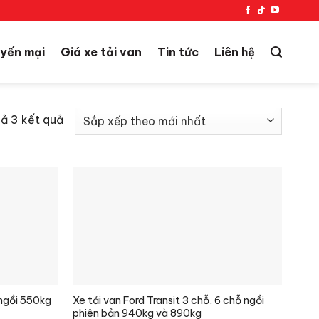
yến mại
Giá xe tải van
Tin tức
Liên hệ
Đã
cả 3 kết quả
sắp
xếp
theo
mới
nhất
Xe tải van Ford Transit 3 chỗ, 6 chỗ ngồi
 ngồi 550kg
phiên bản 940kg và 890kg