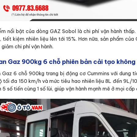
ểm nổi bật của dòng GAZ Sobol là chi phí vận hành thấp. 
I, tiết kiệm nhiên liệu lên tới 15%. Hơn nữa, sản phẩm củ
 giảm chi phí vận hành.
van Gaz 900kg 6 chỗ phiên bản cải tạo không 
n Gaz 6 chỗ 900kg trang bị động cơ Cummins với dung tí
ộ tối đa 150 km/h và mức tiêu hao nhiên liệu 8L đến 9L/1
 5 số tiến cùng 1 số lùi, giúp vận hành mạnh mẽ ở mọi cấp 