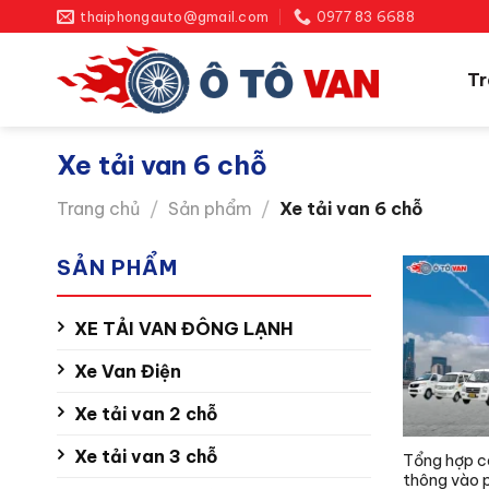
Bỏ
thaiphongauto@gmail.com
0977 83 6688
qua
nội
Tr
dung
Xe tải van 6 chỗ
Trang chủ
/
Sản phẩm
/
Xe tải van 6 chỗ
SẢN PHẨM
XE TẢI VAN ĐÔNG LẠNH
Xe Van Điện
Xe tải van 2 chỗ
Xe tải van 3 chỗ
Tổng hợp cá
thông vào 