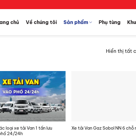
ang chủ
Về chúng tôi
Sản phẩm
Phụ tùng
Khu
Hiển thị tất 
c loại xe tải Van 1 tấn lưu
Xe tải Van Gaz Sobol NN 6 chỗ
phố 24/24h