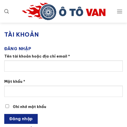
Bỏ
qua
nội
dung
TÀI KHOẢN
ĐĂNG NHẬP
Bắt
Tên tài khoản hoặc địa chỉ email
*
buộc
Bắt
Mật khẩu
*
buộc
Ghi nhớ mật khẩu
Đăng nhập