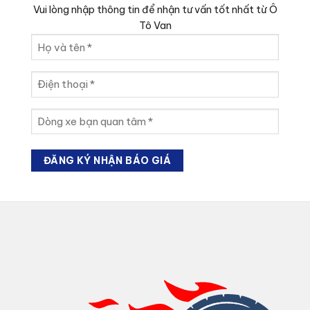
Vui lòng nhập thông tin để nhận tư vấn tốt nhất từ Ô
Tô Van
Họ
và
tên
Điện
(Required)
thoại
(Required)
Dòng
xe
bạn
quan
tâm
(Required)