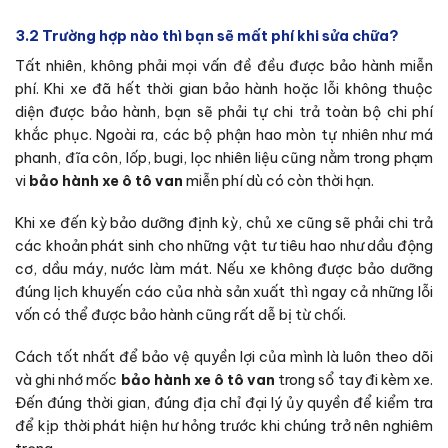
3.2 Trường hợp nào thì bạn sẽ mất phí khi sửa chữa?
Tất nhiên, không phải mọi vấn đề đều được bảo hành miễn
phí. Khi xe đã hết thời gian bảo hành hoặc lỗi không thuộc
diện được bảo hành, bạn sẽ phải tự chi trả toàn bộ chi phí
khắc phục. Ngoài ra, các bộ phận hao mòn tự nhiên như má
phanh, đĩa côn, lốp, bugi, lọc nhiên liệu cũng nằm trong phạm
vi
bảo hành xe ô tô van
miễn phí dù có còn thời hạn.
Khi xe đến kỳ bảo dưỡng định kỳ, chủ xe cũng sẽ phải chi trả
các khoản phát sinh cho những vật tư tiêu hao như dầu động
cơ, dầu máy, nước làm mát. Nếu xe không được bảo dưỡng
đúng lịch khuyến cáo của nhà sản xuất thì ngay cả những lỗi
vốn có thể được bảo hành cũng rất dễ bị từ chối.
Cách tốt nhất để bảo vệ quyền lợi của mình là luôn theo dõi
và ghi nhớ mốc
bảo hành xe ô tô van
trong sổ tay đi kèm xe.
Đến đúng thời gian, đúng địa chỉ đại lý ủy quyền để kiểm tra
để kịp thời phát hiện hư hỏng trước khi chúng trở nên nghiêm