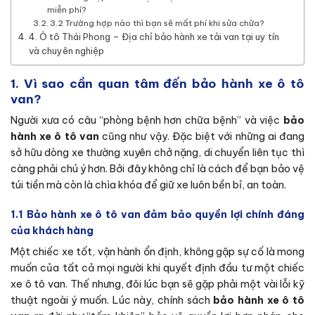
miễn phí?
3.2 Trường hợp nào thì bạn sẽ mất phí khi sửa chữa?
4. Ô tô Thái Phong – Địa chỉ bảo hành xe tải van tại uy tín
và chuyên nghiệp
1. Vì sao cần quan tâm đến bảo hành xe ô tô
van?
Người xưa có câu “phòng bệnh hơn chữa bệnh” và việc
bảo
hành xe ô tô van
cũng như vậy. Đặc biệt với những ai đang
sở hữu dòng xe thường xuyên chở nặng, di chuyển liên tục thì
càng phải chú ý hơn. Bởi đây không chỉ là cách để bạn bảo vệ
túi tiền mà còn là chìa khóa để giữ xe luôn bền bỉ, an toàn.
1.1 Bảo hành xe ô tô van đảm bảo quyền lợi chính đáng
của khách hàng
Một chiếc xe tốt, vận hành ổn định, không gặp sự cố là mong
muốn của tất cả mọi người khi quyết định đầu tư một chiếc
xe ô tô van. Thế nhưng, đôi lúc bạn sẽ gặp phải một vài lỗi kỹ
thuật ngoài ý muốn. Lúc này, chính sách
bảo hành xe ô tô