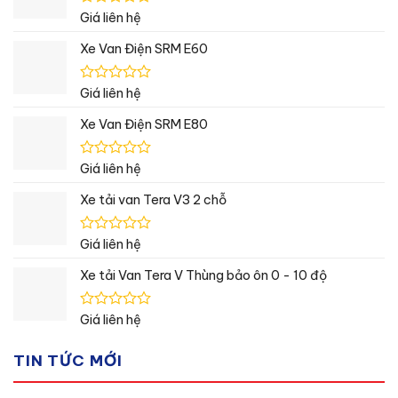
Được
Giá liên hệ
xếp
hạng
Xe Van Điện SRM E60
0
5
sao
Được
Giá liên hệ
xếp
hạng
Xe Van Điện SRM E80
0
5
sao
Được
Giá liên hệ
xếp
hạng
Xe tải van Tera V3 2 chỗ
0
5
sao
Được
Giá liên hệ
xếp
hạng
Xe tải Van Tera V Thùng bảo ôn 0 - 10 độ
0
5
sao
Được
Giá liên hệ
xếp
hạng
TIN TỨC MỚI
0
5
sao