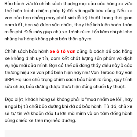
Bảo hành vừa là chính sách thương mại của các hãng xe vừa
thể hiện trách nhiệm pháp lý đối với người tiêu dùng. Nếu xe
van của bạn chẳng may phát sinh lỗi kỹ thuật trong thời gian
cam kết, bạn sẽ được sửa chữa, thay thế linh kiện hoàn toàn
miễn phí. Điều này giúp chủ xe tránh rủi ro tốn kém chi phí cho
những hư hỏng không phải bản thân gây ra.
Chính sách bảo hành
xe ô tô van
cũng là cách để các hãng
xe khẳng định uy tín, cam kết chất lượng sản phẩm và dịch
vụ hậu mãi của mình. Bạn có thể dễ dàng thấy điều này ở các
thương hiệu xe van phổ biến hiện nay như Van Teraco hay Van
SRM. Họ luôn chú trọng chính sách bảo hành rõ ràng, quy trình
sửa chữa, bảo dưỡng được thực hiện đúng chuẩn kỹ thuật.
Đặc biệt, khách hàng sẽ không phải lo “mua nhầm xe lỗi”, hay
e ngại bị từ chối bảo dưỡng khi đã có bảo hành. Từ đó, chủ xe
sẽ tự tin với khoản đầu tư lớn mà mình và an tâm đồng hành
cùng chiếc xe trên mọi nẻo đường.