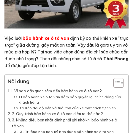
Việc lười
bảo hành xe ô tô van
định kỳ có thể khiến xe “trục
trặc” giữa đường, gây mất an toàn. Vậy đâu là gara uy tín với
mức giá hợp lý? Tại sao việc chọn đúng địa chỉ sửa chữa cần
được chú trọng? Theo dõi những chia sẻ từ
ô tô Thái Phong
để được giải đáp tận tình.
Nội dung
1. Vì sao cần quan tâm đến bảo hành xe ô tô van?
1.1 Bảo hành xe ô tô van đảm bảo quyền lợi chính đáng của
khách hàng
1.2 Kéo dài độ bền và tuổi thọ của xe một cách tự nhiên
2. Quy trình bảo hành xe ô tô van diễn ra thế nào?
3. Những điều bạn nhất định phải ghi nhớ khi bảo hành xe ô
tô van
3.1 Trường hợp nào thì bạn được bảo hành xe ô tô van