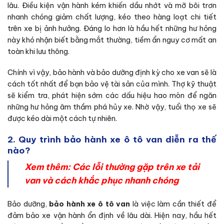
lâu. Điều kiện vận hành kém khiến dầu nhớt và mỡ bôi trơn
nhanh chóng giảm chất lượng, kéo theo hàng loạt chi tiết
trên xe bị ảnh hưởng. Đáng lo hơn là hầu hết những hư hỏng
này khó nhận biết bằng mắt thường, tiềm ẩn nguy cơ mất an
toàn khi lưu thông.
Chính vì vậy, bảo hành và bảo dưỡng định kỳ cho xe van sẽ là
cách tốt nhất để bạn bảo vệ tài sản của mình. Thợ kỹ thuật
sẽ kiểm tra, phát hiện sớm các dấu hiệu hao mòn để ngăn
những hư hỏng âm thầm phá hủy xe. Nhờ vậy, tuổi thọ xe sẽ
được kéo dài một cách tự nhiên.
2. Quy trình bảo hành xe ô tô van diễn ra thế
nào?
Xem thêm:
Các lỗi thường gặp trên xe tải
van và cách khắc phục nhanh chóng
Bảo dưỡng,
bảo hành xe ô tô van
là việc làm cần thiết để
đảm bảo xe vận hành ổn định về lâu dài. Hiện nay, hầu hết