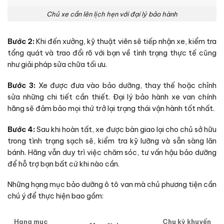
Chủ xe cần lên lịch hẹn với đại lý bảo hành
Bước 2:
Khi đến xưởng, kỹ thuật viên sẽ tiếp nhận xe, kiểm tra
tổng quát và trao đổi rõ với bạn về tình trạng thực tế cũng
như giải pháp sửa chữa tối ưu.
Bước 3:
Xe được đưa vào bảo dưỡng, thay thế hoặc chỉnh
sửa những chi tiết cần thiết. Đại lý bảo hành xe van chính
hãng sẽ đảm bảo mọi thứ trở lại trạng thái vận hành tốt nhất.
Bước 4:
Sau khi hoàn tất, xe được bàn giao lại cho chủ sở hữu
trong tình trạng sạch sẽ, kiểm tra kỹ lưỡng và sẵn sàng lăn
bánh. Hãng vẫn duy trì việc chăm sóc, tư vấn hậu bảo dưỡng
để hỗ trợ bạn bất cứ khi nào cần.
Những hạng mục bảo dưỡng ô tô van mà chủ phương tiện cần
chú ý để thực hiện bao gồm:
Hạng mục
Chu kỳ khuyến