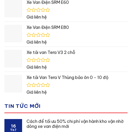
hạng
Xe Van Điện SRM E60
0
5
sao
Được
Giá liên hệ
xếp
hạng
Xe Van Điện SRM E80
0
5
sao
Được
Giá liên hệ
xếp
hạng
Xe tải van Tera V3 2 chỗ
0
5
sao
Được
Giá liên hệ
xếp
hạng
Xe tải Van Tera V Thùng bảo ôn 0 - 10 độ
0
5
sao
Được
Giá liên hệ
xếp
hạng
TIN TỨC MỚI
0
5
sao
Cách để tối ưu 50% chi phí vận hành kho vận nhờ
16
dòng xe van điện mới
Th7