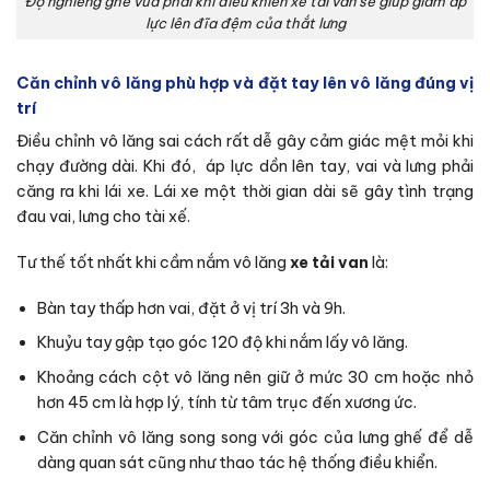
Độ nghiêng ghế vừa phải khi điều khiển xe tải van sẽ giúp giảm áp
lực lên đĩa đệm của thắt lưng
Căn chỉnh vô lăng phù hợp và đặt tay lên vô lăng đúng vị
trí
Điều chỉnh vô lăng sai cách rất dễ gây cảm giác mệt mỏi khi
chạy đường dài. Khi đó, áp lực dồn lên tay, vai và lưng phải
căng ra khi lái xe. Lái xe một thời gian dài sẽ gây tình trạng
đau vai, lưng cho tài xế.
Tư thế tốt nhất khi cầm nắm vô lăng
xe tải van
là:
Bàn tay thấp hơn vai, đặt ở vị trí 3h và 9h.
Khuỷu tay gập tạo góc 120 độ khi nắm lấy vô lăng.
Khoảng cách cột vô lăng nên giữ ở mức 30 cm hoặc nhỏ
hơn 45 cm là hợp lý, tính từ tâm trục đến xương ức.
Căn chỉnh vô lăng song song với góc của lưng ghế để dễ
dàng quan sát cũng như thao tác hệ thống điều khiển.