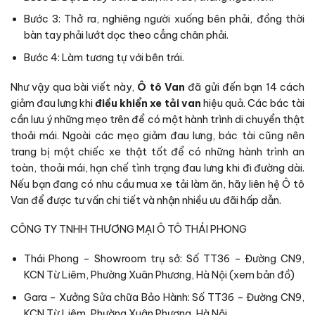
Bước 3: Thở ra, nghiêng người xuống bên phải, đồng thời
bàn tay phải lướt dọc theo cẳng chân phải.
Bước 4: Làm tương tự với bên trái.
Như vậy qua bài viết này,
Ô tô Van
đã gửi đến bạn 14 cách
giảm đau lưng khi
điều khiển xe tải van
hiệu quả. Các bác tài
cần lưu ý những mẹo trên để có một hành trình di chuyển thật
thoải mái. Ngoài các mẹo giảm đau lưng, bác tài cũng nên
trang bị một chiếc xe thật tốt để có những hành trình an
toàn, thoải mái, hạn chế tình trạng đau lưng khi đi đường dài.
Nếu bạn đang có nhu cầu mua xe tải làm ăn, hãy liên hệ Ô tô
Van để được tư vấn chi tiết và nhận nhiều ưu đãi hấp dẫn.
CÔNG TY TNHH THƯƠNG MẠI Ô TÔ THÁI PHONG
Thái Phong – Showroom trụ sở: Số TT36 – Đường CN9,
KCN Từ Liêm, Phường Xuân Phương, Hà Nội (
xem bản đồ
)
Gara – Xưởng Sửa chữa Bảo Hành: Số TT36 – Đường CN9,
KCN Từ Liêm, Phường Xuân Phương, Hà Nội