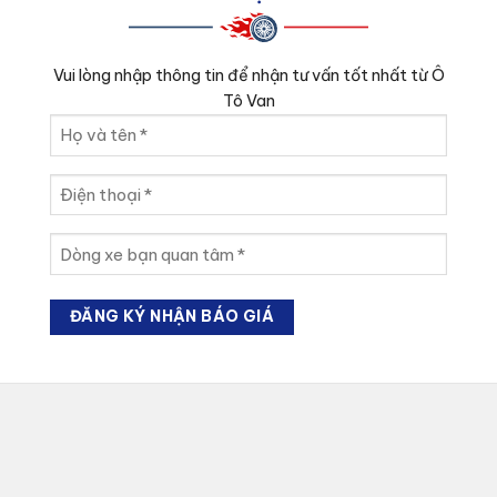
Vui lòng nhập thông tin để nhận tư vấn tốt nhất từ Ô
Tô Van
Họ
và
tên
Điện
(Required)
thoại
(Required)
Dòng
xe
bạn
quan
tâm
(Required)