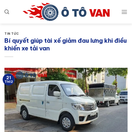
Bỏ
qua
nội
dung
TIN TỨC
Bí quyết giúp tài xế giảm đau lưng khi điều
khiển xe tải van
21
Th12