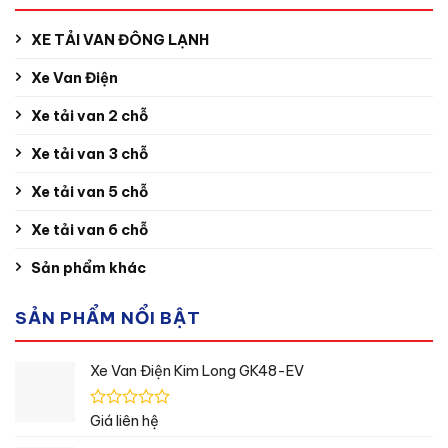
XE TẢI VAN ĐÔNG LẠNH
Xe Van Điện
Xe tải van 2 chỗ
Xe tải van 3 chỗ
Xe tải van 5 chỗ
Xe tải van 6 chỗ
Sản phẩm khác
SẢN PHẨM NỔI BẬT
Xe Van Điện Kim Long GK48-EV
Được
Giá liên hệ
xếp