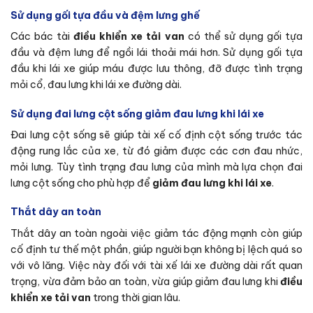
Sử dụng gối tựa đầu và đệm lưng ghế
Các bác tài
điều khiển xe tải van
có thể sử dụng gối tựa
đầu và đệm lưng để ngồi lái thoải mái hơn. Sử dụng gối tựa
đầu khi lái xe giúp máu được lưu thông, đỡ được tình trạng
mỏi cổ, đau lưng khi lái xe đường dài.
Sử dụng đai lưng cột sống giảm đau lưng khi lái xe
Đai lưng cột sống sẽ giúp tài xế cố định cột sống trước tác
động rung lắc của xe, từ đó giảm được các cơn đau nhức,
mỏi lưng. Tùy tình trạng đau lưng của mình mà lựa chọn đai
lưng cột sống cho phù hợp để
giảm đau lưng khi lái xe
.
Thắt dây an toàn
Thắt dây an toàn ngoài việc giảm tác động mạnh còn giúp
cố định tư thế một phần, giúp người bạn không bị lệch quá so
với vô lăng. Việc này đối với tài xế lái xe đường dài rất quan
trọng, vừa đảm bảo an toàn, vừa giúp giảm đau lưng khi
điều
khiển xe tải van
trong thời gian lâu.