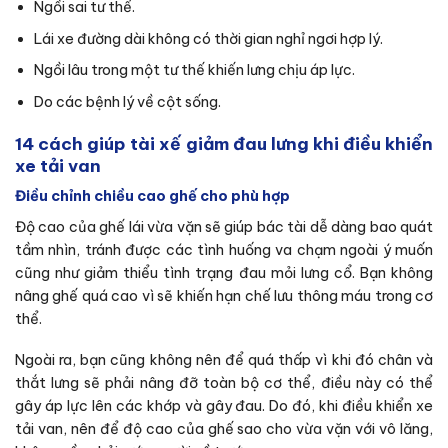
Ngồi sai tư thế.
Lái xe đường dài không có thời gian nghỉ ngơi hợp lý.
Ngồi lâu trong một tư thế khiến lưng chịu áp lực.
Do các bệnh lý về cột sống.
14 cách giúp tài xế giảm đau lưng khi điều khiển
xe tải van
Điều chỉnh chiều cao ghế cho phù hợp
Độ cao của ghế lái vừa vặn sẽ giúp bác tài dễ dàng bao quát
tầm nhìn, tránh được các tình huống va chạm ngoài ý muốn
cũng như giảm thiểu tình trạng đau mỏi lưng cổ. Bạn không
nâng ghế quá cao vì sẽ khiến hạn chế lưu thông máu trong cơ
thể.
Ngoài ra, bạn cũng không nên để quá thấp vì khi đó chân và
thắt lưng sẽ phải nâng đỡ toàn bộ cơ thể, điều này có thể
gây áp lực lên các khớp và gây đau. Do đó, khi điều khiển xe
tải van, nên để độ cao của ghế sao cho vừa vặn với vô lăng,