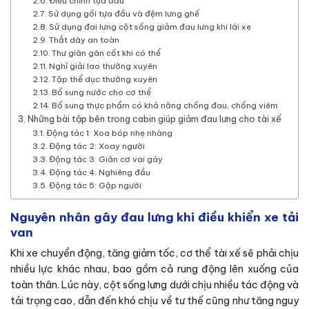
Điều chỉnh tựa đầu
Sử dụng gối tựa đầu và đệm lưng ghế
Sử dụng đai lưng cột sống giảm đau lưng khi lái xe
Thắt dây an toàn
Thư giãn gân cốt khi có thể
Nghỉ giải lao thường xuyên
Tập thể dục thường xuyên
Bổ sung nước cho cơ thể
Bổ sung thực phẩm có khả năng chống đau, chống viêm
Những bài tập bên trong cabin giúp giảm đau lưng cho tài xế
Động tác 1: Xoa bóp nhẹ nhàng
Động tác 2: Xoay người
Động tác 3: Giãn cơ vai gáy
Động tác 4: Nghiêng đầu
Động tác 5: Gập người
Nguyên nhân gây đau lưng khi điều khiển xe tải
van
Khi xe chuyển động, tăng giảm tốc, cơ thể tài xế sẽ phải chịu
nhiều lực khác nhau, bao gồm cả rung động lên xuống của
toàn thân. Lúc này, cột sống lưng dưới chịu nhiều tác động và
tải trọng cao, dẫn đến khó chịu về tư thế cũng như tăng nguy