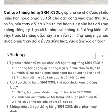
Cải tạo thùng hàng SRM X30L
giúp chủ xe chở được nhiều
hàng hơn hoặc phục vụ tốt cho các công việc đặc thù. Tuy
nhiên, nếu thay đổi sai kích thước hoặc tự ý sửa kết cấu mà
không đăng ký, bạn sẽ bị phạt và không thể đăng kiểm. Vì
vậy, trước khi nâng cấp, hãy tìm hiểu kỹ những hạng mục nào
được phép thay đổi để vừa đúng luật, vừa đảm bảo an toàn.
Nội dung
Tại sao nhiều chủ xe lựa chọn cải tạo thùng hàng SRM X30L?
Khoang hàng rộng giúp tăng hiệu quả vận chuyển thực tế
Muốn tối ưu không gian chứa hàng theo từng ngành nghề
Phù hợp với nhu cầu kinh doanh vận tải lâu dài
Cải tạo thùng hàng SRM X30L thế nào được xem là đúng
luật?
Những hạng mục được phép cải tạo trên SRM X30L
Giới hạn kích thước và tải trọng bắt buộc phải tuân thủ
Hồ sơ và thủ tục cần có khi cải tạo xe
Những kiểu cải tạo thùng hàng SRM X30L dễ vi phạm quy
định