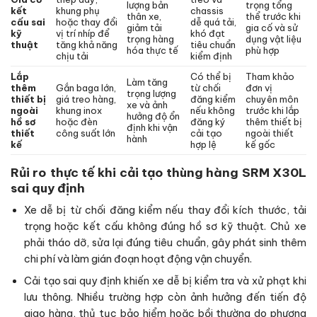
lượng bản
trọng tổng
kết
khung phụ
chassis
thân xe,
thể trước khi
cấu sai
hoặc thay đổi
dễ quá tải,
giảm tải
gia cố và sử
kỹ
vị trí nhíp để
khó đạt
trọng hàng
dụng vật liệu
thuật
tăng khả năng
tiêu chuẩn
hóa thực tế
phù hợp
chịu tải
kiểm định
Lắp
Có thể bị
Tham khảo
Làm tăng
thêm
Gắn baga lớn,
từ chối
đơn vị
trọng lượng
thiết bị
giá treo hàng,
đăng kiểm
chuyên môn
xe và ảnh
ngoài
khung inox
nếu không
trước khi lắp
hưởng độ ổn
hồ sơ
hoặc đèn
đăng ký
thêm thiết bị
định khi vận
thiết
công suất lớn
cải tạo
ngoài thiết
hành
kế
hợp lệ
kế gốc
Rủi ro thực tế khi cải tạo thùng hàng SRM X30L
sai quy định
Xe dễ bị từ chối đăng kiểm nếu thay đổi kích thước, tải
trọng hoặc kết cấu không đúng hồ sơ kỹ thuật. Chủ xe
phải tháo dỡ, sửa lại đúng tiêu chuẩn, gây phát sinh thêm
chi phí và làm gián đoạn hoạt động vận chuyển.
Cải tạo sai quy định khiến xe dễ bị kiểm tra và xử phạt khi
lưu thông. Nhiều trường hợp còn ảnh hưởng đến tiến độ
giao hàng, thủ tục bảo hiểm hoặc bồi thường do phương