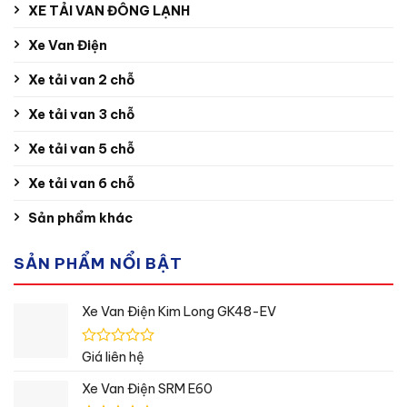
XE TẢI VAN ĐÔNG LẠNH
Xe Van Điện
Xe tải van 2 chỗ
Xe tải van 3 chỗ
Xe tải van 5 chỗ
Xe tải van 6 chỗ
Sản phẩm khác
SẢN PHẨM NỔI BẬT
Xe Van Điện Kim Long GK48-EV
Được
Giá liên hệ
xếp
hạng
Xe Van Điện SRM E60
0