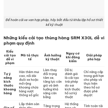
Để hoán cải xe van hợp pháp, hãy bắt đầu từ khâu lập hồ sơ thiết
kế kỹ thuật
Những kiểu cải tạo thùng hàng SRM X30L dễ vi
phạm quy định
Kiểu
Nguy cơ
cải tạo
Mô tả thực
Ảnh hưởng
Giải pháp
khi đăng
dễ vi
tế
kỹ thuật
phù hợp
kiểm
phạm
Làm thay
Dễ bị
Hàn thêm mui
Chỉ nâng cấp
Tự ý
đổi trọng
đánh giá
cao, nối dài
trong giới hạn
nâng
tâm xe,
là cải tạo
đuôi xe hoặc
cho phép và
kích
tăng lực cản
trái phép
mở rộng
thực hiện
thước
gió và ảnh
do sai
khoang chứa
theo hồ sơ
khoang
hưởng khả
kích thước
hàng vượt
được phê
hàng
năng cân
hồ sơ kỹ
thông số gốc
duyệt
bằng
thuật
Lắp thêm sàn
Hệ thống
Tăng trọng
Tính toán tải
Gia cố
thép dày,
treo và