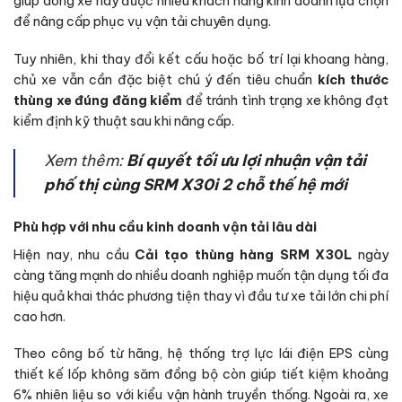
giúp dòng xe này được nhiều khách hàng kinh doanh lựa chọn
để nâng cấp phục vụ vận tải chuyên dụng.
Tuy nhiên, khi thay đổi kết cấu hoặc bố trí lại khoang hàng,
chủ xe vẫn cần đặc biệt chú ý đến tiêu chuẩn
kích thước
thùng xe đúng đăng kiểm
để tránh tình trạng xe không đạt
kiểm định kỹ thuật sau khi nâng cấp.
Xem thêm:
Bí quyết tối ưu lợi nhuận vận tải
phố thị cùng SRM X30i 2 chỗ thế hệ mới
Phù hợp với nhu cầu kinh doanh vận tải lâu dài
Hiện nay, nhu cầu
Cải tạo thùng hàng SRM X30L
ngày
càng tăng mạnh do nhiều doanh nghiệp muốn tận dụng tối đa
hiệu quả khai thác phương tiện thay vì đầu tư xe tải lớn chi phí
cao hơn.
Theo công bố từ hãng, hệ thống trợ lực lái điện EPS cùng
thiết kế lốp không săm đồng bộ còn giúp tiết kiệm khoảng
6% nhiên liệu so với kiểu vận hành truyền thống. Ngoài ra, xe