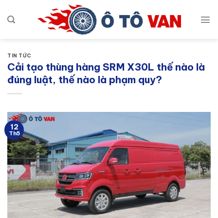
Bỏ
qua
nội
dung
TIN TỨC
Cải tạo thùng hàng SRM X30L thế nào là
đúng luật, thế nào là phạm quy?
12
Th5