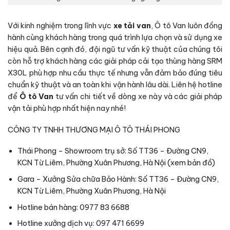
Với kinh nghiệm trong lĩnh vực
xe tải van
, Ô tô Van luôn đồng
hành cùng khách hàng trong quá trình lựa chọn và sử dụng xe
hiệu quả. Bên cạnh đó, đội ngũ tư vấn kỹ thuật của chúng tôi
còn hỗ trợ khách hàng các giải pháp cải tạo thùng hàng SRM
X30L phù hợp nhu cầu thực tế nhưng vẫn đảm bảo đúng tiêu
chuẩn kỹ thuật và an toàn khi vận hành lâu dài. Liên hệ hotline
để
Ô tô Van
tư vấn chi tiết về dòng xe này và các giải pháp
vận tải phù hợp nhất hiện nay nhé!
CÔNG TY TNHH THƯƠNG MẠI Ô TÔ THÁI PHONG
Thái Phong – Showroom trụ sở: Số TT36 – Đường CN9,
KCN Từ Liêm, Phường Xuân Phương, Hà Nội (
xem bản đồ
)
Gara – Xưởng Sửa chữa Bảo Hành: Số TT36 – Đường CN9,
KCN Từ Liêm, Phường Xuân Phương, Hà Nội
Hotline bán hàng: 0977 83 6688
Hotline xưởng dịch vụ: 097 471 6699