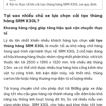
Rủi ro thực tế khi cải tạo thùng hàng SRM X30L sai quy định
Tại sao nhiều chủ xe lựa chọn cải tạo thùng
hàng SRM X30L?
Khoang hàng rộng giúp tăng hiệu quả vận chuyển thực
tế
Lý do lớn nhất khiến nhiều khách hàng lựa chọn
cải tạo
thùng hàng SRM X30L
là muốn tối ưu khả năng chở hàng
trong quá trình vận hành thực tế. SRM X30L 2 chỗ hiện đang
sở hữu khoang hàng thuộc nhóm rộng nhất phân khúc với kích
thước lên tới 2500 x 1390 x 1320 mm. Với chiều dài thùng
2,5m, xe có thể chở được nhiều loại hàng hóa cồng kềnh như
vật tư công trình, linh kiện điện máy, nội thất nhỏ, thùng
carton lớn hoặc hàng thương mại điện tử số lượng nhiều.
Tải trọng chuyên chở cho phép đạt tới 868kg giúp xe đáp
ứng tốt nhu cầu giao hàng nội thành nhưng vẫn đảm bảo khả
năng lưu thông linh hoạt trong đô thị. So với nhiều mẫu van
cùng phân khúc, SRM X30L cho hiệu quả khai thác tốt hơn