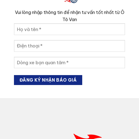
Vui lòng nhập thông tin để nhận tư vấn tốt nhất từ Ô
Tô Van
Họ
và
tên
Điện
(Required)
thoại
(Required)
Dòng
xe
bạn
quan
tâm
(Required)