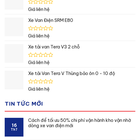
5
sao
Được
Giá liên hệ
xếp
hạng
Xe Van Điện SRM E80
0
5
sao
Được
Giá liên hệ
xếp
hạng
Xe tải van Tera V3 2 chỗ
0
5
sao
Được
Giá liên hệ
xếp
hạng
Xe tải Van Tera V Thùng bảo ôn 0 - 10 độ
0
5
sao
Được
Giá liên hệ
xếp
hạng
TIN TỨC MỚI
0
5
sao
Cách để tối ưu 50% chi phí vận hành kho vận nhờ
16
dòng xe van điện mới
Th7