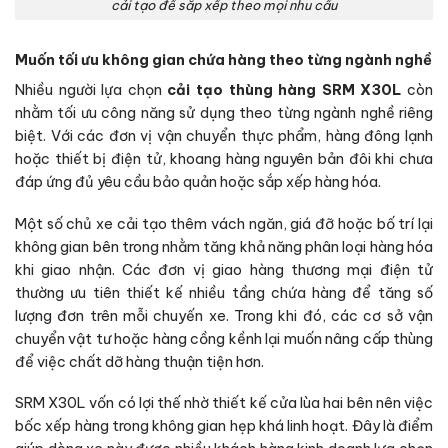
cải tạo để sắp xếp theo mọi nhu cầu
Muốn tối ưu không gian chứa hàng theo từng ngành nghề
Nhiều người lựa chọn
cải tạo thùng hàng SRM X30L
còn
nhằm tối ưu công năng sử dụng theo từng ngành nghề riêng
biệt. Với các đơn vị vận chuyển thực phẩm, hàng đông lạnh
hoặc thiết bị điện tử, khoang hàng nguyên bản đôi khi chưa
đáp ứng đủ yêu cầu bảo quản hoặc sắp xếp hàng hóa.
Một số chủ xe cải tạo thêm vách ngăn, giá đỡ hoặc bố trí lại
không gian bên trong nhằm tăng khả năng phân loại hàng hóa
khi giao nhận. Các đơn vị giao hàng thương mại điện tử
thường ưu tiên thiết kế nhiều tầng chứa hàng để tăng số
lượng đơn trên mỗi chuyến xe. Trong khi đó, các cơ sở vận
chuyển vật tư hoặc hàng cồng kềnh lại muốn nâng cấp thùng
để việc chất dỡ hàng thuận tiện hơn.
SRM X30L vốn có lợi thế nhờ thiết kế cửa lùa hai bên nên việc
bốc xếp hàng trong không gian hẹp khá linh hoạt. Đây là điểm