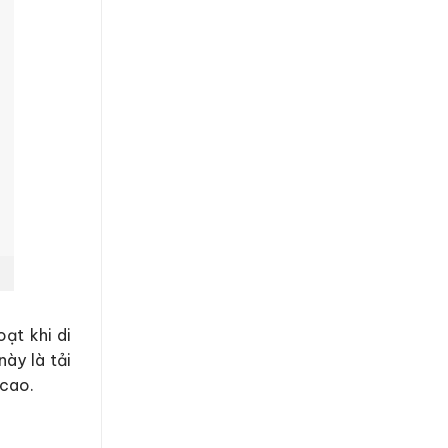
oạt khi di
ày là tải
 cao.