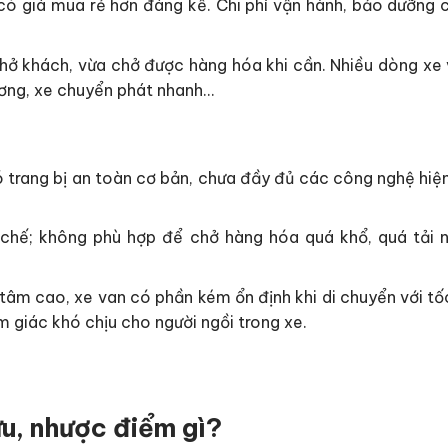
n có giá mua rẻ hơn đáng kể. Chi phí vận hành, bảo dưỡng 
hở khách, vừa chở được hàng hóa khi cần. Nhiều dòng xe
ương, xe chuyển phát nhanh…
 trang bị an toàn cơ bản, chưa đầy đủ các công nghệ hiện
 chế; không phù hợp để chở hàng hóa quá khổ, quá tải n
 tâm cao, xe van có phần kém ổn định khi di chuyển với tố
ảm giác khó chịu cho người ngồi trong xe.
ưu, nhược điểm gì?