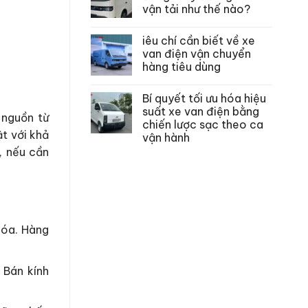
vận tải như thế nào?
iêu chí cần biết về xe
van điện vận chuyển
hàng tiêu dùng
Bí quyết tối ưu hóa hiệu
suất xe van điện bằng
 nguồn từ
chiến lược sạc theo ca
ật với khả
vận hành
, nếu cần
hóa. Hàng
 Bán kính