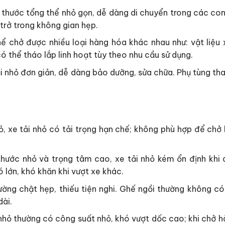
ch thước tổng thể nhỏ gọn, dễ dàng di chuyển trong các co
trở trong không gian hẹp.
ể chở được nhiều loại hàng hóa khác nhau như: vật liệu 
ó thể tháo lắp linh hoạt tùy theo nhu cầu sử dụng.
i nhỏ đơn giản, dễ dàng bảo dưỡng, sửa chữa. Phụ tùng tha
ỏ, xe tải nhỏ có tải trọng hạn chế; không phù hợp để chở
thước nhỏ và trọng tâm cao, xe tải nhỏ kém ổn định khi 
ó lớn, khó khăn khi vượt xe khác.
ường chật hẹp, thiếu tiện nghi. Ghế ngồi thường không có 
dài.
nhỏ thường có công suất nhỏ, khó vượt dốc cao; khi chở h