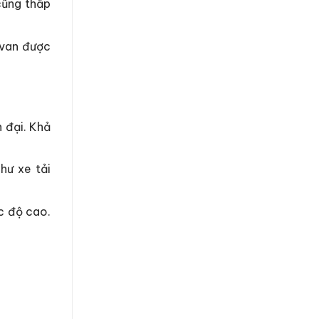
cũng thấp
 van được
 đại. Khả
hư xe tải
c độ cao.