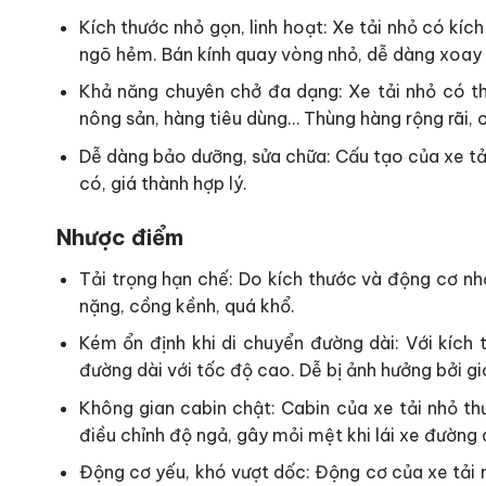
Kích thước nhỏ gọn, linh hoạt: Xe tải nhỏ có kí
ngõ hẻm. Bán kính quay vòng nhỏ, dễ dàng xoay 
Khả năng chuyên chở đa dạng: Xe tải nhỏ có th
nông sản, hàng tiêu dùng… Thùng hàng rộng rãi, c
Dễ dàng bảo dưỡng, sửa chữa: Cấu tạo của xe tả
có, giá thành hợp lý.
Nhược điểm
Tải trọng hạn chế: Do kích thước và động cơ nh
nặng, cồng kềnh, quá khổ.
Kém ổn định khi di chuyển đường dài: Với kích 
đường dài với tốc độ cao. Dễ bị ảnh hưởng bởi gi
Không gian cabin chật: Cabin của xe tải nhỏ th
điều chỉnh độ ngả, gây mỏi mệt khi lái xe đường 
Động cơ yếu, khó vượt dốc: Động cơ của xe tải 