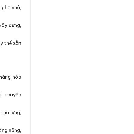
n phố nhỏ,
xây dựng,
y thế sẵn
 hàng hóa
di chuyển
tựa lưng,
àng nặng,