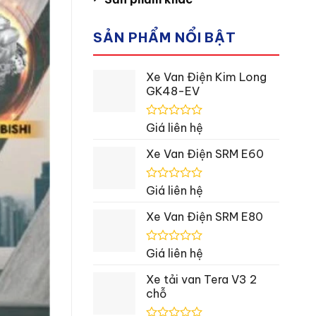
SẢN PHẨM NỔI BẬT
Xe Van Điện Kim Long
GK48-EV
Được
Giá liên hệ
xếp
hạng
Xe Van Điện SRM E60
0
5
sao
Được
Giá liên hệ
xếp
hạng
Xe Van Điện SRM E80
0
5
sao
Được
Giá liên hệ
xếp
hạng
Xe tải van Tera V3 2
0
chỗ
5
sao