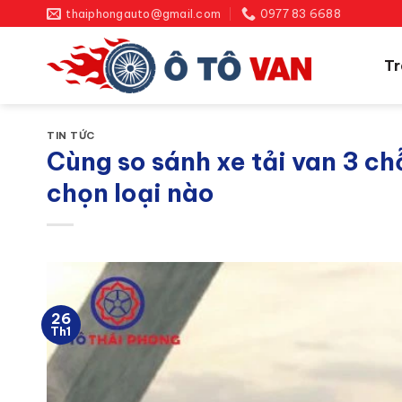
Bỏ
thaiphongauto@gmail.com
0977 83 6688
qua
nội
Tr
dung
TIN TỨC
Cùng so sánh xe tải van 3 chỗ
chọn loại nào
26
Th1