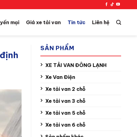
yến mại
Giá xe tải van
Tin tức
Liên hệ
SẢN PHẨM
 định
XE TẢI VAN ĐÔNG LẠNH
Xe Van Điện
Xe tải van 2 chỗ
Xe tải van 3 chỗ
Xe tải van 5 chỗ
Xe tải van 6 chỗ
Sản phẩm khác