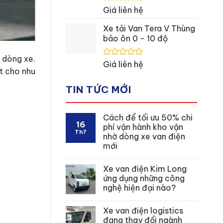
Được
Giá liên hệ
xếp
hạng
Xe tải Van Tera V Thùng
0
bảo ôn 0 - 10 độ
5
sao
 dòng xe.
Được
Giá liên hệ
t cho nhu
xếp
hạng
0
TIN TỨC MỚI
5
sao
Cách để tối ưu 50% chi
16
phí vận hành kho vận
Th7
nhờ dòng xe van điện
mới
Xe van điện Kim Long
ứng dụng những công
nghệ hiện đại nào?
Xe van điện logistics
đang thay đổi ngành