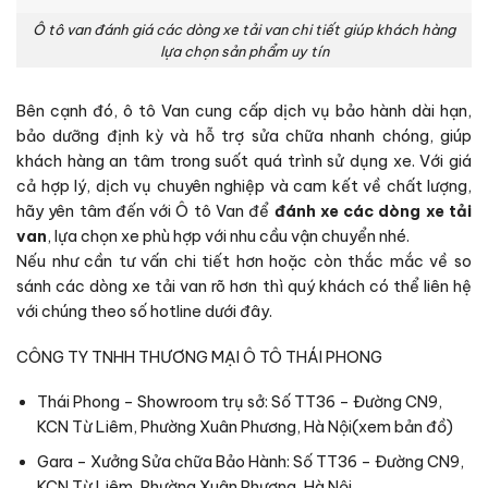
Ô tô van đánh giá các dòng xe tải van chi tiết giúp khách hàng
lựa chọn sản phẩm uy tín
Bên cạnh đó,
ô tô Van
cung cấp dịch vụ bảo hành dài hạn,
bảo dưỡng định kỳ và hỗ trợ sửa chữa nhanh chóng, giúp
khách hàng an tâm trong suốt quá trình sử dụng xe. Với giá
cả hợp lý, dịch vụ chuyên nghiệp và cam kết về chất lượng,
hãy yên tâm đến với Ô tô Van để
đánh xe các dòng xe tải
van
, lựa chọn xe phù hợp với nhu cầu vận chuyển nhé.
Nếu như cần tư vấn chi tiết hơn hoặc còn thắc mắc về so
sánh các dòng xe tải van rõ hơn thì quý khách có thể liên hệ
với chúng theo số hotline dưới đây.
CÔNG TY TNHH THƯƠNG MẠI Ô TÔ THÁI PHONG
Thái Phong – Showroom trụ sở: Số TT36 – Đường CN9,
KCN Từ Liêm, Phường Xuân Phương, Hà Nội(
xem bản đồ
)
Gara – Xưởng Sửa chữa Bảo Hành: Số TT36 – Đường CN9,
KCN Từ Liêm, Phường Xuân Phương, Hà Nội