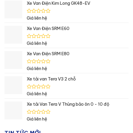
Xe Van Điện Kim Long GK48-EV
Được
Giá liên hệ
xếp
hạng
Xe Van Điện SRM E60
0
5
sao
Được
Giá liên hệ
xếp
hạng
Xe Van Điện SRM E80
0
5
sao
Được
Giá liên hệ
xếp
hạng
Xe tải van Tera V3 2 chỗ
0
5
sao
Được
Giá liên hệ
xếp
hạng
Xe tải Van Tera V Thùng bảo ôn 0 - 10 độ
0
5
sao
Được
Giá liên hệ
xếp
hạng
TIN TỨC MỚI
0