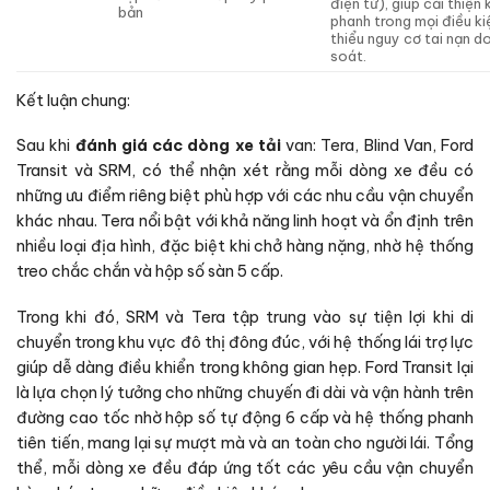
điện tử), giúp cải thiện
bản
phanh trong mọi điều ki
thiểu nguy cơ tai nạn d
soát.
Kết luận chung:
Sau khi
đánh giá các dòng xe tải
van: Tera, Blind Van, Ford
Transit và SRM, có thể nhận xét rằng mỗi dòng xe đều có
những ưu điểm riêng biệt phù hợp với các nhu cầu vận chuyển
khác nhau. Tera nổi bật với khả năng linh hoạt và ổn định trên
nhiều loại địa hình, đặc biệt khi chở hàng nặng, nhờ hệ thống
treo chắc chắn và hộp số sàn 5 cấp.
Trong khi đó, SRM và Tera tập trung vào sự tiện lợi khi di
chuyển trong khu vực đô thị đông đúc, với hệ thống lái trợ lực
giúp dễ dàng điều khiển trong không gian hẹp. Ford Transit lại
là lựa chọn lý tưởng cho những chuyến đi dài và vận hành trên
đường cao tốc nhờ hộp số tự động 6 cấp và hệ thống phanh
tiên tiến, mang lại sự mượt mà và an toàn cho người lái. Tổng
thể, mỗi dòng xe đều đáp ứng tốt các yêu cầu vận chuyển