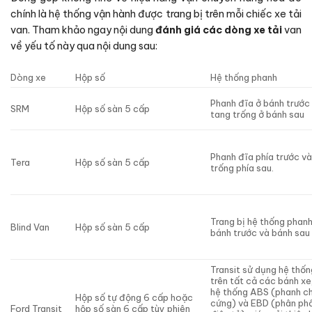
chính là hệ thống vận hành được trang bị trên mỗi chiếc xe tải
van. Tham khảo ngay nội dung
đánh giá các dòng xe tải
van
về yếu tố này qua nội dung sau:
Dòng xe
Hộp số
Hệ thống phanh
Phanh đĩa ở bánh trước
SRM
Hộp số sàn 5 cấp
tang trống ở bánh sau
Phanh đĩa phía trước v
Tera
Hộp số sàn 5 cấp
trống phía sau.
Trang bị hệ thống phan
Blind Van
Hộp số sàn 5 cấp
bánh trước và bánh sau
Transit sử dụng hệ thố
trên tất cả các bánh xe,
hệ thống ABS (phanh c
Hộp số tự động 6 cấp hoặc
cứng) và EBD (phân phố
Ford Transit
hộp số sàn 6 cấp tùy phiên