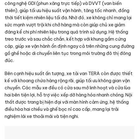
công nghệ GDI (phun xăng trực tiếp) và DVVT (van biến
thiên), giúp tối ưu hiệu suất vận hành, tăng tốc nhanh, đồng
thời tiết kiệm nhiên liệu tối đa. Nhờ đó, xe không chỉ mang lại
sức mạnh vượt trội khi chở hàng mà còn giúp chủ xe giảm
đáng kể chi phí nhiên liệu trong quá trình sử dụng. Hệ thống
treo trước và sau chắc chắn, kết hợp với khung gầm cứng
cáp, giúp xe vận hành ổn định ngay cả trên những cung đường
gồ ghề hoặc di chuyển liên tục trong môi trường đô thị đông
đúc.
Bên cạnh hiệu suất ấn tượng, xe tải van TERA còn được thiết
kế với khoang chứa hàng rộng rãi, giúp tối ưu không gian vận
chuyển. Các mẫu xe đều có cửa sau mở linh hoạt và cửa lùa
hai bên tiện lợi, hỗ trợ việc xếp dỡ hàng hóa nhanh chóng. Nội
thất được trang bị hiện đại với màn hình cảm ứng, hệ thống
điều hòa hai chiều và ghế bọc nỉ cao cấp, mang lại trải
nghiệm lái xe thoải mái và tiện nghi.