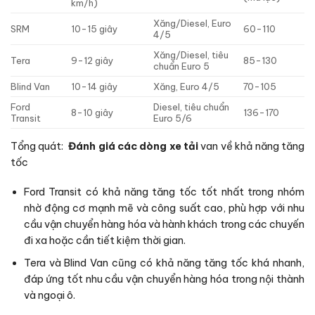
km/h)
Xăng/Diesel, Euro
SRM
10-15 giây
60-110
4/5
Xăng/Diesel, tiêu
Tera
9-12 giây
85-130
chuẩn Euro 5
Blind Van
10-14 giây
Xăng, Euro 4/5
70-105
Ford
Diesel, tiêu chuẩn
8-10 giây
136-170
Transit
Euro 5/6
Tổng quát:
Đánh giá các dòng xe tải
van về khả năng tăng
tốc
Ford Transit có khả năng tăng tốc tốt nhất trong nhóm
nhờ động cơ mạnh mẽ và công suất cao, phù hợp với nhu
cầu vận chuyển hàng hóa và hành khách trong các chuyến
đi xa hoặc cần tiết kiệm thời gian.
Tera và Blind Van cũng có khả năng tăng tốc khá nhanh,
đáp ứng tốt nhu cầu vận chuyển hàng hóa trong nội thành
và ngoại ô.