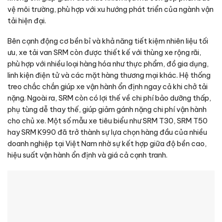
vệ môi trường, phù hợp với xu hướng phát triển của ngành vận
tải hiện đại.
Bên cạnh động cơ bền bỉ và khả năng tiết kiệm nhiên liệu tối
ưu, xe tải van SRM còn được thiết kế với thùng xe rộng rãi,
phù hợp với nhiều loại hàng hóa như thực phẩm, đồ gia dụng,
linh kiện điện tử và các mặt hàng thương mại khác. Hệ thống
treo chắc chắn giúp xe vận hành ổn định ngay cả khi chở tải
nặng. Ngoài ra, SRM còn có lợi thế về chi phí bảo dưỡng thấp,
phụ tùng dễ thay thế, giúp giảm gánh nặng chi phí vận hành
cho chủ xe. Một số mẫu xe tiêu biểu như SRM T30, SRM T50
hay SRM K990 đã trở thành sự lựa chọn hàng đầu của nhiều
doanh nghiệp tại Việt Nam nhờ sự kết hợp giữa độ bền cao,
hiệu suất vận hành ổn định và giá cả cạnh tranh.