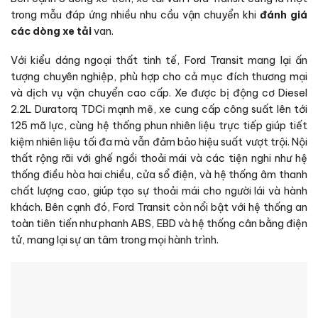
trong mẫu đáp ứng nhiều nhu cầu vận chuyển khi
đánh giá
các dòng xe tải
van.
Với kiểu dáng ngoại thất tinh tế, Ford Transit mang lại ấn
tượng chuyên nghiệp, phù hợp cho cả mục đích thương mại
và dịch vụ vận chuyển cao cấp. Xe được bị động cơ Diesel
2.2L Duratorq TDCi mạnh mẽ, xe cung cấp công suất lên tới
125 mã lực, cùng hệ thống phun nhiên liệu trực tiếp giúp tiết
kiệm nhiên liệu tối đa mà vẫn đảm bảo hiệu suất vượt trội. Nội
thất rộng rãi với ghế ngồi thoải mái và các tiện nghi như hệ
thống điều hòa hai chiều, cửa sổ điện, và hệ thống âm thanh
chất lượng cao, giúp tạo sự thoải mái cho người lái và hành
khách. Bên cạnh đó, Ford Transit còn nổi bật với hệ thống an
toàn tiên tiến như phanh ABS, EBD và hệ thống cân bằng điện
tử, mang lại sự an tâm trong mọi hành trình.