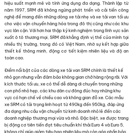
hiệu suất mạnh mẽ và tính ứng dụng đa dạng. Thành lập từ
năm 1997, SRM đã không ngừng phát triển và cải tiến công
nghệ để mang đến những dòng xe tải nhẹ và xe tải van tối ưu
cho việc vận chuyển hàng hóa trong đô thị cũng như các khu
vực lân cận. Với hơn hai thập kỷ kinh nghiệm trong lĩnh vực sản
xuất ô tô thương mại, SRM đã khẳng định vị thế của mình tại
nhiều thị trường, trong đó có Việt Nam, nhờ sự kết hợp giữa
thiết kế thông minh, động cơ tiết kiệm nhiên liệu và độ an
toàn cao.
Điểm nổi bật của các dòng xe tải van SRM chính là thiết kế
nhỏ gọn nhưng vẫn đảm bảo không gian chở hàng rộng rãi. Với
kích thước tối ưu, xe có thể dễ dàng di chuyển trong những
con phố nhỏ hẹp, các khu dân cư đông đúc hay những khu
vực có hạn chế về chiều cao và không gian đỗ xe. Các mẫu
xe SRM có tải trọng linh hoạt từ 490kg đến 950kg, đáp ứng
đa dạng nhu cầu vận chuyển từ kinh doanh nhỏ lẻ đến các
doanh nghiệp thương mại vừa và nhỏ. Đặc biệt, xe được trang
bị động cơ tiên tiến đạt tiêu chuẩn khí thải Euro 4 và Euro 5,
không chỉ giúp giảm tiêu hao nhiên liệu mà còn góp phần bảo