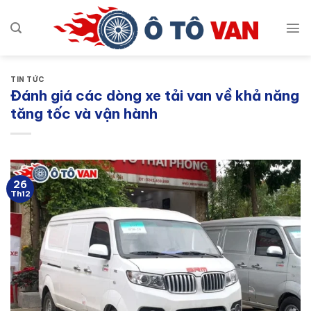
Bỏ
qua
nội
dung
TIN TỨC
Đánh giá các dòng xe tải van về khả năng
tăng tốc và vận hành
26
Th12