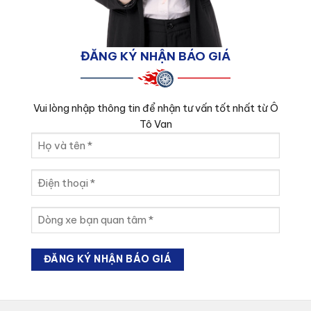
ĐĂNG KÝ NHẬN BÁO GIÁ
Vui lòng nhập thông tin để nhận tư vấn tốt nhất từ Ô
Tô Van
Họ
và
tên
Điện
(Required)
thoại
(Required)
Dòng
xe
bạn
quan
tâm
(Required)