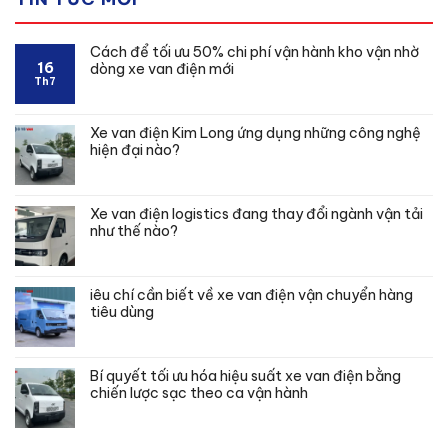
5
sao
Cách để tối ưu 50% chi phí vận hành kho vận nhờ
16
dòng xe van điện mới
Th7
Xe van điện Kim Long ứng dụng những công nghệ
hiện đại nào?
Xe van điện logistics đang thay đổi ngành vận tải
như thế nào?
iêu chí cần biết về xe van điện vận chuyển hàng
tiêu dùng
Bí quyết tối ưu hóa hiệu suất xe van điện bằng
chiến lược sạc theo ca vận hành