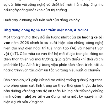
sự cải tiến với công nghệ và thiết kế mới nhằm đáp ứng nhu
cầu ngày càng khắt khe của thị trường.
Dưới đây là những cải tiến mới của dòng xe này.
Ứng dụng công nghệ tiên tiến: điện hóa, AI và IoT
Một trong những thay đổi ấn tượng nhất của
xu hướng xe tải
van
năm 2026 chính là sự xuất hiện của những công nghệ
hiện đại như điện hóa, trí tuệ nhân tạo (AI) và Internet vạn
vật (IoT). Các mẫu xe van thế hệ mới được trang bị động cơ
điện thân thiện với môi trường, giúp giảm thiểu khí thải và chi
phí nhiên liệu. AI hỗ trợ trong việc phân tích hành trình, tối ưu
hóa lộ trình vận tải, giảm ùn tắc và tăng hiệu suất di chuyển.
Bên cạnh đó, IoT giúp kết nối xe với hệ thống quản lý logistics,
cho phép giám sát tình trạng xe theo thời gian thực, dự báo
bảo dưỡng và nâng cao độ an toàn. Những cải tiến này chứng
minh
công nghệ xe tải van
đang mở ra một kỷ nguyên mới,
hiện đại và bền vững hơn.