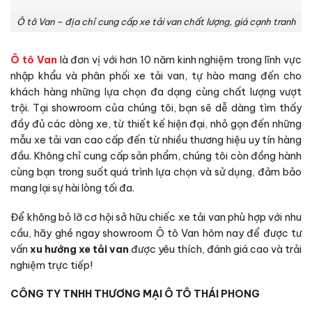
Ô tô Van – địa chỉ cung cấp xe tải van chất lượng, giá cạnh tranh
Ô tô Van
là đơn vị với hơn 10 năm kinh nghiệm trong lĩnh vực
nhập khẩu và phân phối xe tải van, tự hào mang đến cho
khách hàng những lựa chọn đa dạng cùng chất lượng vượt
trội. Tại showroom của chúng tôi, bạn sẽ dễ dàng tìm thấy
đầy đủ các dòng xe, từ thiết kế hiện đại, nhỏ gọn đến những
mẫu xe tải van cao cấp đến từ nhiều thương hiệu uy tín hàng
đầu. Không chỉ cung cấp sản phẩm, chúng tôi còn đồng hành
cùng bạn trong suốt quá trình lựa chọn và sử dụng, đảm bảo
mang lại sự hài lòng tối đa.
Để không bỏ lỡ cơ hội sở hữu chiếc xe tải van phù hợp với nhu
cầu, hãy ghé ngay showroom Ô tô Van hôm nay để được tư
vấn
xu hướng xe tải van
được yêu thích, đánh giá cao và trải
nghiệm trực tiếp!
CÔNG TY TNHH THƯƠNG MẠI Ô TÔ THÁI PHONG