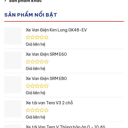
Sản phẩm khác
SẢN PHẨM NỔI BẬT
Xe Van Điện Kim Long GK48-EV
Được
Giá liên hệ
xếp
hạng
Xe Van Điện SRM E60
0
5
sao
Được
Giá liên hệ
xếp
hạng
Xe Van Điện SRM E80
0
5
sao
Được
Giá liên hệ
xếp
hạng
Xe tải van Tera V3 2 chỗ
0
5
sao
Được
Giá liên hệ
xếp
hạng
Xe tải Van Tera V Thùng bảo ôn 0 - 10 độ