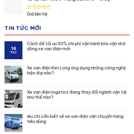
0
5
sao
Được
Giá liên hệ
xếp
hạng
TIN TỨC MỚI
0
5
sao
Cách để tối ưu 50% chi phí vận hành kho vận nhờ
16
dòng xe van điện mới
Th7
Xe van điện Kim Long ứng dụng những công nghệ
hiện đại nào?
Xe van điện logistics đang thay đổi ngành vận tải
như thế nào?
iêu chí cần biết về xe van điện vận chuyển hàng
tiêu dùng