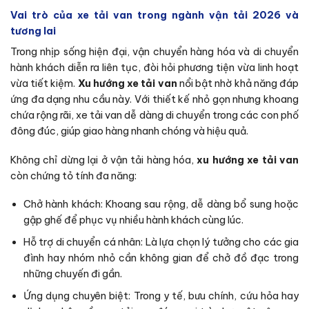
Vai trò của xe tải van trong ngành vận tải 2026 và
tương lai
Trong nhịp sống hiện đại, vận chuyển hàng hóa và di chuyển
hành khách diễn ra liên tục, đòi hỏi phương tiện vừa linh hoạt
vừa tiết kiệm.
Xu hướng xe tải van
nổi bật nhờ khả năng đáp
ứng đa dạng nhu cầu này. Với thiết kế nhỏ gọn nhưng khoang
chứa rộng rãi, xe tải van dễ dàng di chuyển trong các con phố
đông đúc, giúp giao hàng nhanh chóng và hiệu quả.
Không chỉ dừng lại ở vận tải hàng hóa,
xu hướng xe tải van
còn chứng tỏ tính đa năng:
Chở hành khách: Khoang sau rộng, dễ dàng bổ sung hoặc
gập ghế để phục vụ nhiều hành khách cùng lúc.
Hỗ trợ di chuyển cá nhân: Là lựa chọn lý tưởng cho các gia
đình hay nhóm nhỏ cần không gian để chở đồ đạc trong
những chuyến đi gần.
Ứng dụng chuyên biệt: Trong y tế, bưu chính, cứu hỏa hay