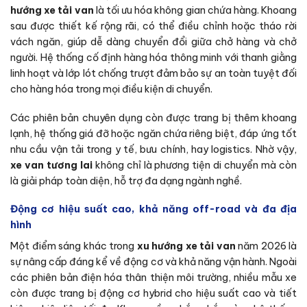
hướng xe tải van
là tối ưu hóa không gian chứa hàng. Khoang
sau được thiết kế rộng rãi, có thể điều chỉnh hoặc tháo rời
vách ngăn, giúp dễ dàng chuyển đổi giữa chở hàng và chở
người. Hệ thống cố định hàng hóa thông minh với thanh giằng
linh hoạt và lớp lót chống trượt đảm bảo sự an toàn tuyệt đối
cho hàng hóa trong mọi điều kiện di chuyển.
Các phiên bản chuyên dụng còn được trang bị thêm khoang
lạnh, hệ thống giá đỡ hoặc ngăn chứa riêng biệt, đáp ứng tốt
nhu cầu vận tải trong y tế, bưu chính, hay logistics. Nhờ vậy,
xe van tương lai
không chỉ là phương tiện di chuyển mà còn
là giải pháp toàn diện, hỗ trợ đa dạng ngành nghề.
Động cơ hiệu suất cao, khả năng off-road và đa địa
hình
Một điểm sáng khác trong
xu hướng xe tải van
năm 2026 là
sự nâng cấp đáng kể về động cơ và khả năng vận hành. Ngoài
các phiên bản điện hóa thân thiện môi trường, nhiều mẫu xe
còn được trang bị động cơ hybrid cho hiệu suất cao và tiết