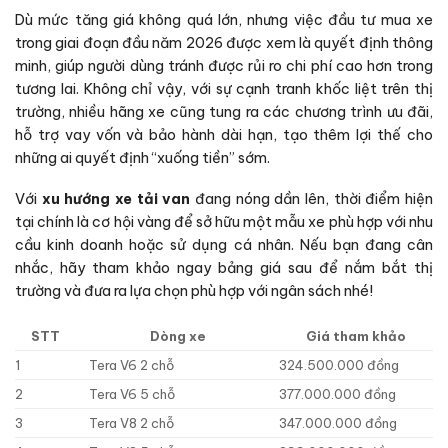
Dù mức tăng giá không quá lớn, nhưng việc đầu tư mua xe
trong giai đoạn đầu năm 2026 được xem là quyết định thông
minh, giúp người dùng tránh được rủi ro chi phí cao hơn trong
tương lai. Không chỉ vậy, với sự cạnh tranh khốc liệt trên thị
trường, nhiều hãng xe cũng tung ra các chương trình ưu đãi,
hỗ trợ vay vốn và bảo hành dài hạn, tạo thêm lợi thế cho
những ai quyết định “xuống tiền” sớm.
Với
xu hướng xe tải van
đang nóng dần lên, thời điểm hiện
tại chính là cơ hội vàng để sở hữu một mẫu xe phù hợp với nhu
cầu kinh doanh hoặc sử dụng cá nhân. Nếu bạn đang cân
nhắc, hãy tham khảo ngay bảng giá sau để nắm bắt thị
trường và đưa ra lựa chọn phù hợp với ngân sách nhé!
STT
Dòng xe
Giá tham khảo
1
Tera V6 2 chỗ
324.500.000 đồng
2
Tera V6 5 chỗ
377.000.000 đồng
3
Tera V8 2 chỗ
347.000.000 đồng