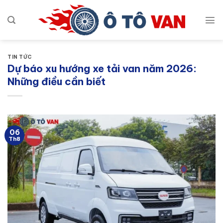
Bỏ
qua
nội
dung
TIN TỨC
Dự báo xu hướng xe tải van năm 2026:
Những điều cần biết
06
Th8