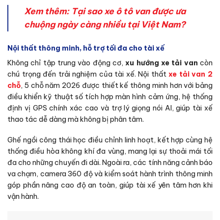
Xem thêm:
Tại sao xe ô tô van được ưa
chuộng ngày càng nhiều tại Việt Nam?
Nội thất thông minh, hỗ trợ tối đa cho tài xế
Không chỉ tập trung vào động cơ,
xu hướng xe tải van
còn
chú trọng đến trải nghiệm của tài xế. Nội thất
xe tải van 2
chỗ
, 5 chỗ năm 2026 được thiết kế thông minh hơn với bảng
điều khiển kỹ thuật số tích hợp màn hình cảm ứng, hệ thống
định vị GPS chính xác cao và trợ lý giọng nói AI, giúp tài xế
thao tác dễ dàng mà không bị phân tâm.
Ghế ngồi công thái học điều chỉnh linh hoạt, kết hợp cùng hệ
thống điều hòa không khí đa vùng, mang lại sự thoải mái tối
đa cho những chuyến đi dài. Ngoài ra, các tính năng cảnh báo
va chạm, camera 360 độ và kiểm soát hành trình thông minh
góp phần nâng cao độ an toàn, giúp tài xế yên tâm hơn khi
vận hành.