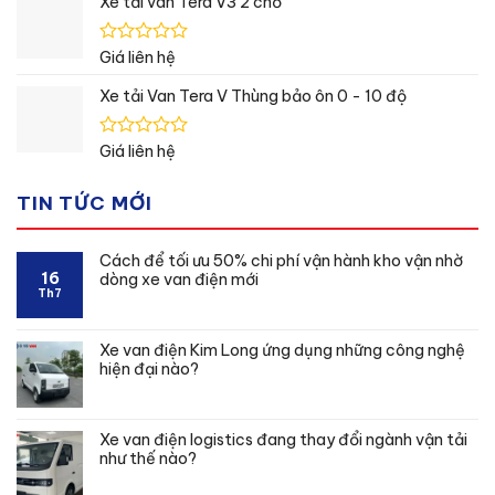
Xe tải van Tera V3 2 chỗ
0
5
sao
Được
Giá liên hệ
xếp
hạng
Xe tải Van Tera V Thùng bảo ôn 0 - 10 độ
0
5
sao
Được
Giá liên hệ
xếp
hạng
TIN TỨC MỚI
0
5
sao
Cách để tối ưu 50% chi phí vận hành kho vận nhờ
16
dòng xe van điện mới
Th7
Xe van điện Kim Long ứng dụng những công nghệ
hiện đại nào?
Xe van điện logistics đang thay đổi ngành vận tải
như thế nào?