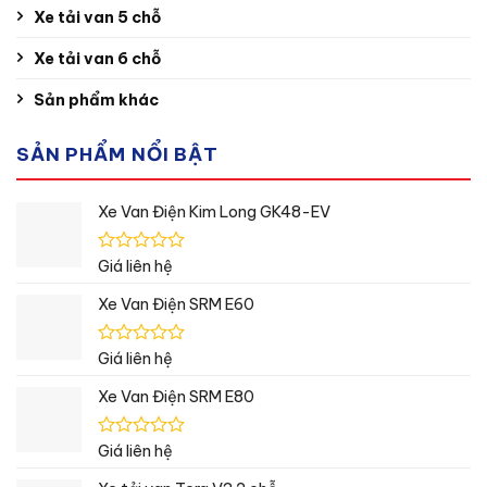
Xe tải van 5 chỗ
Xe tải van 6 chỗ
Sản phẩm khác
SẢN PHẨM NỔI BẬT
Xe Van Điện Kim Long GK48-EV
Được
Giá liên hệ
xếp
hạng
Xe Van Điện SRM E60
0
5
sao
Được
Giá liên hệ
xếp
hạng
Xe Van Điện SRM E80
0
5
sao
Được
Giá liên hệ
xếp
hạng