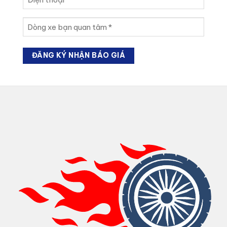
(Required)
thoại
(Required)
Dòng
xe
bạn
quan
tâm
(Required)