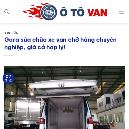
Bỏ
qua
nội
dung
TIN TỨC
Gara sửa chữa xe van chở hàng chuyên
nghiệp, giá cả hợp lý!
07
Th2