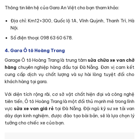
Thông tin liên hệ của Gara An Việt cho bạn tham khảo:
Địa chỉ: Km12+300, Quốc lộ 1A, Vĩnh Quỳnh, Thanh Trì, Hà
Nội.
Số điện thoại: 098 63 60 678.
4. Gara Ô tô Hoàng Trang
Garage Ô tô Hoàng Trang là trung tâm
sửa chữa xe van chở
hàng
chuyên nghiệp hàng đầu tại Đà Nẵng. Đơn vị cam kết
cung cấp dịch vụ chất lượng và sự hài lòng tuyệt đối cho
khách hàng tại gara.
Với diện tích rộng rãi, cơ sở vật chất hiện đại và công nghệ
tiên tiến, Ô tô Hoàng Trang là một đối thủ mạnh mẽ trong lĩnh
vực
sửa xe van giá rẻ
tại Đà Nẵng. Đội ngũ kỹ sư xe tải van
dày dạn kinh nghiệm, được đào tạo bài bản, sẽ là lựa chọn lý
tưởng cho chiếc xe của bạn.