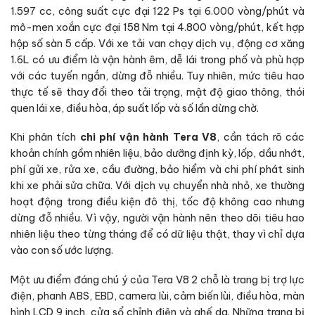
1.597 cc, công suất cực đại 122 Ps tại 6.000 vòng/phút và
mô-men xoắn cực đại 158 Nm tại 4.800 vòng/phút, kết hợp
hộp số sàn 5 cấp. Với xe tải van chạy dịch vụ, động cơ xăng
1.6L có ưu điểm là vận hành êm, dễ lái trong phố và phù hợp
với các tuyến ngắn, dừng đỗ nhiều. Tuy nhiên, mức tiêu hao
thực tế sẽ thay đổi theo tải trọng, mật độ giao thông, thói
quen lái xe, điều hòa, áp suất lốp và số lần dừng chờ.
Khi phân tích
chi phí vận hành Tera V8
, cần tách rõ các
khoản chính gồm nhiên liệu, bảo dưỡng định kỳ, lốp, dầu nhớt,
phí gửi xe, rửa xe, cầu đường, bảo hiểm và chi phí phát sinh
khi xe phải sửa chữa. Với dịch vụ chuyển nhà nhỏ, xe thường
hoạt động trong điều kiện đô thị, tốc độ không cao nhưng
dừng đỗ nhiều. Vì vậy, người vận hành nên theo dõi tiêu hao
nhiên liệu theo từng tháng để có dữ liệu thật, thay vì chỉ dựa
vào con số ước lượng.
Một ưu điểm đáng chú ý của Tera V8 2 chỗ là trang bị trợ lực
điện, phanh ABS, EBD, camera lùi, cảm biến lùi, điều hòa, màn
hình LCD 9 inch, cửa sổ chỉnh điện và ghế da. Những trang bị