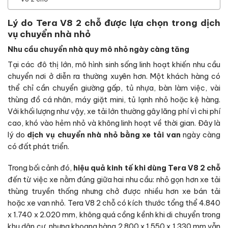
Lý do Tera V8 2 chỗ được lựa chọn trong dịch
vụ chuyển nhà nhỏ
Nhu cầu chuyển nhà quy mô nhỏ ngày càng tăng
Tại các đô thị lớn, mô hình sinh sống linh hoạt khiến nhu cầu
chuyển nơi ở diễn ra thường xuyên hơn. Một khách hàng có
thể chỉ cần chuyển giường gấp, tủ nhựa, bàn làm việc, vài
thùng đồ cá nhân, máy giặt mini, tủ lạnh nhỏ hoặc kệ hàng.
Với khối lượng như vậy, xe tải lớn thường gây lãng phí vì chi phí
cao, khó vào hẻm nhỏ và không linh hoạt về thời gian. Đây là
lý do
dịch vụ chuyển nhà nhỏ bằng xe tải van
ngày càng
có đất phát triển.
Trong bối cảnh đó,
hiệu quả kinh tế khi dùng Tera V8 2 chỗ
đến từ việc xe nằm đúng giữa hai nhu cầu: nhỏ gọn hơn xe tải
thùng truyền thống nhưng chở được nhiều hơn xe bán tải
hoặc xe van nhỏ. Tera V8 2 chỗ có kích thước tổng thể 4.840
x 1.740 x 2.020 mm, không quá cồng kềnh khi di chuyển trong
khu dân cư, nhưng khoang hàng 2.800 x 1.550 x 1.330 mm vẫn