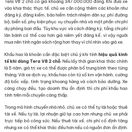
Tera V8 2 chỗ có giá khoảng 347.000.000 đồng. Khi đưa xe
vào khai thác thực tế, chủ xe cần cộng thêm các khoản như
đăng ký, đăng kiểm, bảo hiểm trách nhiệm dân sự, phí đường
bộ, biển số, phụ kiện phục vụ chuyển nhà và một phần chi phí
dự phòng ban đầu. Tùy khu vực và cách đăng ký, tổng chi phí
lăn bánh có thể cao hơn giá niêm yết đáng kể, vì vậy người
mua nên tính ngân sách rộng hơn thay vì chỉ nhìn vào giá xe.
Khấu hao là khoản cần đặc biệt chú ý khi tính
hiệu quả kinh
tế khi dùng Tera V8 2 chỗ
. Nếu lấy thời gian khai thác chính
là 5 năm, giá trị xe có thể được phân bổ trung bình theo từng
tháng. Với xe dịch vụ, khấu hao còn từ số km vận hành, cường
độ bốc xếp, tình trạng khoang hàng và cách bảo dưỡng. Xe
càng chạy đều, tạo doanh thu ổn định thì chi phí khấu hao
tính trên mỗi chuyến càng thấp.
Trong mô hình chuyển nhà nhỏ, chủ xe có thể tự lái hoặc thuê
tài xế. Nếu tự lái, lợi nhuận giữ lại cao hơn nhưng chủ xe phải
trực tiếp bỏ công sức. Nếu thuê tài xế, chi phí cố định tăng
nhưng xe có thể khai thác đều hơn nếu có nguồn đơn ổn định.