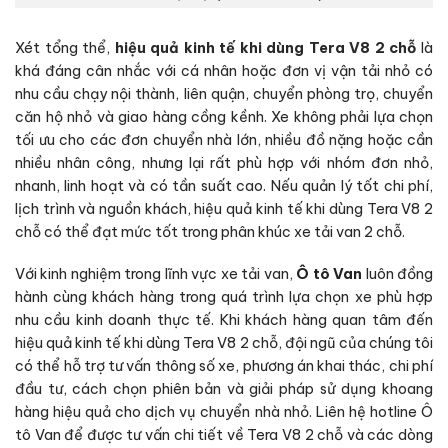
Xét tổng thể,
hiệu quả kinh tế khi dùng Tera V8 2 chỗ
là
khá đáng cân nhắc với cá nhân hoặc đơn vị vận tải nhỏ có
nhu cầu chạy nội thành, liên quận, chuyển phòng trọ, chuyển
căn hộ nhỏ và giao hàng cồng kềnh. Xe không phải lựa chọn
tối ưu cho các đơn chuyển nhà lớn, nhiều đồ nặng hoặc cần
nhiều nhân công, nhưng lại rất phù hợp với nhóm đơn nhỏ,
nhanh, linh hoạt và có tần suất cao. Nếu quản lý tốt chi phí,
lịch trình và nguồn khách, hiệu quả kinh tế khi dùng Tera V8 2
chỗ có thể đạt mức tốt trong phân khúc xe tải van 2 chỗ.
Với kinh nghiệm trong lĩnh vực xe tải van,
Ô tô Van
luôn đồng
hành cùng khách hàng trong quá trình lựa chọn xe phù hợp
nhu cầu kinh doanh thực tế. Khi khách hàng quan tâm đến
hiệu quả kinh tế khi dùng Tera V8 2 chỗ, đội ngũ của chúng tôi
có thể hỗ trợ tư vấn thông số xe, phương án khai thác, chi phí
đầu tư, cách chọn phiên bản và giải pháp sử dụng khoang
hàng hiệu quả cho dịch vụ chuyển nhà nhỏ. Liên hệ hotline Ô
tô Van để được tư vấn chi tiết về Tera V8 2 chỗ và các dòng