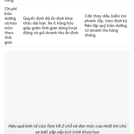
hàng
Chi phí
bảo
Cần thay dầu, kiểm tra
dưỡng
Quyết định độ ổn định khai
phanh, lốp, treo định kỳ.
và hao
thác dài hạn. Xe ít hỏng hóc
Nên lập quỹ bảo dưỡng
mòn
giúp giảm thời gian dừng hoạt
từ doanh thu hàng
theo
động và giữ doanh thu ổn định.
tháng.
thời
gian
Hiệu quả kinh tế của Tera V8 2 chỗ sẽ đạt mức cao nhất khi chủ
xe biết sắp xếp lịch trình khoa học