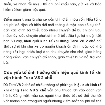
tuần, xe nhàn rỗi nhiều thì chi phí khấu hao, gửi xe và bảo
hiểm sẽ làm giảm hiệu quả.
Điểm quan trọng là chủ xe cần tính điểm hòa vốn. Nếu tổng
chi phí cố định và biến đổi mỗi tháng là một con số cụ thể,
cần xác định tối thiểu bao nhiêu chuyến để bù chi phí. Sau
mốc này, các chuyến phát sinh mới bắt đầu tạo lợi nhuận tốt
hơn. Vì vậy,
hiệu quả kinh tế khi dùng Tera V8 2 chỗ
chỉ
thật sự rõ khi chủ xe có nguồn khách ổn định hoặc có khả
năng kết hợp nhiều loại đơn như chuyển nhà nhỏ, giao hàng
cồng kềnh, vận chuyển đồ shop, giao thiết bị và hỗ trợ kho
bãi.
Các yếu tố ảnh hưởng đến hiệu quả kinh tế khi
vận hành Tera V8 2 chỗ
Dù Tera V8 2 chỗ có nhiều thông số phù hợp,
hiệu quả kinh tế
khi dùng Tera V8 2 chỗ
vẫn phụ thuộc lớn vào cách vận
hành. Cùng một mẫu xe, người khai thác tốt có thể thu hồi
vốn nhanh hơn, trong khi người không kiểm soát chi phí có thể