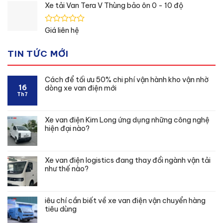
hạng
Xe tải Van Tera V Thùng bảo ôn 0 - 10 độ
0
5
sao
Được
Giá liên hệ
xếp
hạng
TIN TỨC MỚI
0
5
sao
Cách để tối ưu 50% chi phí vận hành kho vận nhờ
16
dòng xe van điện mới
Th7
Xe van điện Kim Long ứng dụng những công nghệ
hiện đại nào?
Xe van điện logistics đang thay đổi ngành vận tải
như thế nào?
iêu chí cần biết về xe van điện vận chuyển hàng
tiêu dùng