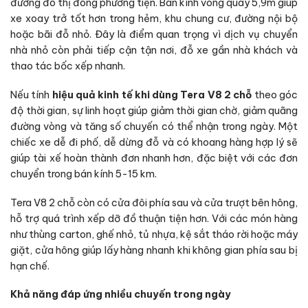
đường đô thị đông phương tiện. Bán kính vòng quay 5,9m giúp
xe xoay trở tốt hơn trong hẻm, khu chung cư, đường nội bộ
hoặc bãi đỗ nhỏ. Đây là điểm quan trọng vì dịch vụ chuyển
nhà nhỏ còn phải tiếp cận tận nơi, đỗ xe gần nhà khách và
thao tác bốc xếp nhanh.
Nếu tính
hiệu quả kinh tế khi dùng Tera V8 2 chỗ
theo góc
độ thời gian, sự linh hoạt giúp giảm thời gian chờ, giảm quãng
đường vòng và tăng số chuyến có thể nhận trong ngày. Một
chiếc xe dễ đi phố, dễ dừng đỗ và có khoang hàng hợp lý sẽ
giúp tài xế hoàn thành đơn nhanh hơn, đặc biệt với các đơn
chuyển trong bán kính 5-15 km.
Tera V8 2 chỗ còn có cửa đôi phía sau và cửa trượt bên hông,
hỗ trợ quá trình xếp dỡ đồ thuận tiện hơn. Với các món hàng
như thùng carton, ghế nhỏ, tủ nhựa, kệ sắt tháo rời hoặc máy
giặt, cửa hông giúp lấy hàng nhanh khi không gian phía sau bị
hạn chế.
Khả năng đáp ứng nhiều chuyến trong ngày