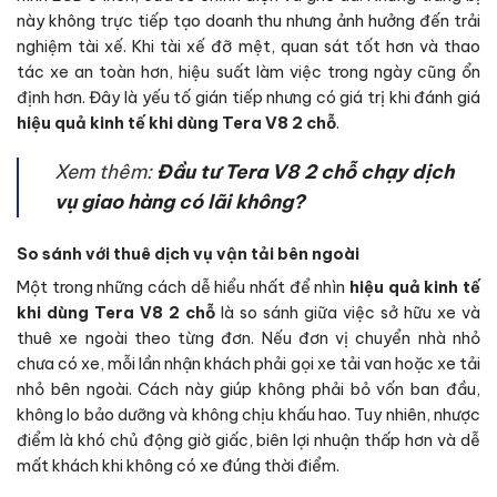
này không trực tiếp tạo doanh thu nhưng ảnh hưởng đến trải
nghiệm tài xế. Khi tài xế đỡ mệt, quan sát tốt hơn và thao
tác xe an toàn hơn, hiệu suất làm việc trong ngày cũng ổn
định hơn. Đây là yếu tố gián tiếp nhưng có giá trị khi đánh giá
hiệu quả kinh tế khi dùng Tera V8 2 chỗ
.
Xem thêm:
Đầu tư Tera V8 2 chỗ chạy dịch
vụ giao hàng có lãi không?
So sánh với thuê dịch vụ vận tải bên ngoài
Một trong những cách dễ hiểu nhất để nhìn
hiệu quả kinh tế
khi dùng Tera V8 2 chỗ
là so sánh giữa việc sở hữu xe và
thuê xe ngoài theo từng đơn. Nếu đơn vị chuyển nhà nhỏ
chưa có xe, mỗi lần nhận khách phải gọi xe tải van hoặc xe tải
nhỏ bên ngoài. Cách này giúp không phải bỏ vốn ban đầu,
không lo bảo dưỡng và không chịu khấu hao. Tuy nhiên, nhược
điểm là khó chủ động giờ giấc, biên lợi nhuận thấp hơn và dễ
mất khách khi không có xe đúng thời điểm.