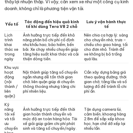
thấy lợi nhuận thấp. Vì vậy, cần xem xe như một công cụ kinh
doanh, không chỉ là phương tiện vận tải.
Tác động đến hiệu quả kinh
Lưu ý vận hành thực
Yếu tố
tế khi dùng Tera V8 2 chỗ
tế
Lịch
Ảnh hưởng trực tiếp đến khả
Nên chia ca hợp lý: sáng
trình
năng phân bổ chi phí cố định
cho chuyển nhà, trưa –
khai
như khấu hao, bảo hiểm, bến
chiều cho giao hàng, tối
thác xe
bãi. Xe chạy nhiều chuyến giúp
cho đơn nhỏ. Tránh để
trong
tăng hiệu suất khai thác và cải
xe không bị bỏ trống
ngày
thiện dòng tiền.
quá lâu.
Khu vực
hoạt
Nội thành giúp tăng số chuyến
Cần xây dựng bảng giá
động
ngắn nhưng dễ tốn thời gian
theo quãng đường, thời
(nội
chờ; liên quận giúp di chuyển
gian chờ, tầng lầu và số
thành /
thông thoáng nhưng tăng chi
lượng đồ để tránh lỗ chi
liên
phí nhiên liệu.
phí ẩn.
quận)
Kỹ
năng
Ảnh hưởng trực tiếp đến thời
Tận dụng camera lùi,
tài xế
gian hoàn thành chuyến và
cảm biến, khoang hàng
và tối
mức độ an toàn hàng hóa. Tài
2.8m để sắp xếp khoa
ưu
xế giỏi giúp giảm chi phí phát
học, hạn chế dỡ xếp lại
chuyến
sinh và tăng số chuyến/ngày.
nhiều lần.