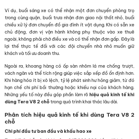
Ví dụ, buổi sáng xe có thể nhận một đơn chuyển phòng trọ
trong cùng quận, buổi trưa nhận đơn giao nội thất nhỏ, buổi
chiều xử lý đơn chuyển đồ gia đình ít vật dụng. Khi có sẵn xe
chủ động, đơn vị vận hành không phụ thuộc vào xe thuê
ngoài, không phải chờ điều xe và có thể nhận đơn gấp. Đây là
lợi thế thực tế đối với các đội chuyển nhà nhỏ muốn giữ
khách và tối ưu doanh thu.
Ngoài ra, khoang hàng có ốp sàn nhôm lá me chống trượt,
vách ngăn và thể tích rộng giúp việc sắp xếp đồ ổn định hơn.
Khi hàng hóa ít bị xô lệch, tỷ lệ phát sinh hư hỏng giảm, từ đó
hạn chế chi phí bồi thường hoặc khiếu nại của khách hàng.
Những yếu tố này đều góp phần làm rõ
hiệu quả kinh tế khi
dùng Tera V8 2 chỗ
trong quá trình khai thác lâu dài.
Phân tích hiệu quả kinh tế khi dùng Tera V8 2
chỗ
Chi phí đầu tư ban đầu và khấu hao xe