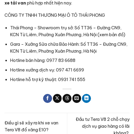
xe tải van
phù hợp nhất hiện nay.
CÔNG TY TNHH THƯƠNG MẠI Ô TÔ THÁI PHONG
Thái Phong – Showroom trụ sở: Số TT36 – Đường CN9,
KCN Từ Liêm, Phường Xuân Phương, Hà Nội
(
xem bản đồ
)
Gara – Xưởng Sửa chữa Bảo Hành: Số TT36 – Đường CN9,
KCN Từ Liêm, Phường Xuân Phương, Hà Nội
Hotline bán hàng: 0977 83 6688
Hotline xưởng dịch vụ: 097 471 6699
Hotline hỗ trợ kỹ thuật: 0931 741 555
Đầu tư Tera V8 2 chỗ chạy
Điều gì sẽ xảy ra khi xe van
dịch vụ giao hàng có lãi
Tera V8 đổ xăng E10?
không?