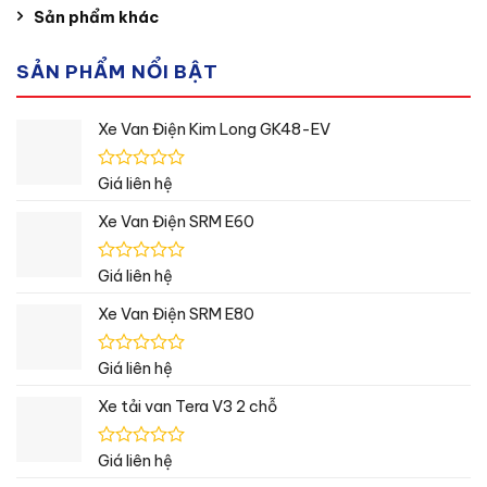
Sản phẩm khác
SẢN PHẨM NỔI BẬT
Xe Van Điện Kim Long GK48-EV
Được
Giá liên hệ
xếp
hạng
Xe Van Điện SRM E60
0
5
sao
Được
Giá liên hệ
xếp
hạng
Xe Van Điện SRM E80
0
5
sao
Được
Giá liên hệ
xếp
hạng
Xe tải van Tera V3 2 chỗ
0
5
sao
Được
Giá liên hệ
xếp