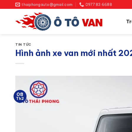
Bỏ
thaiphongauto@gmail.com
0977 83 6688
qua
nội
Tr
dung
TIN TỨC
Hình ảnh xe van mới nhất 202
08
Th2