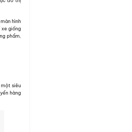
ực đô thị
, màn hình
ế xe giống
òng phẩm,
 một siêu
uyển hàng