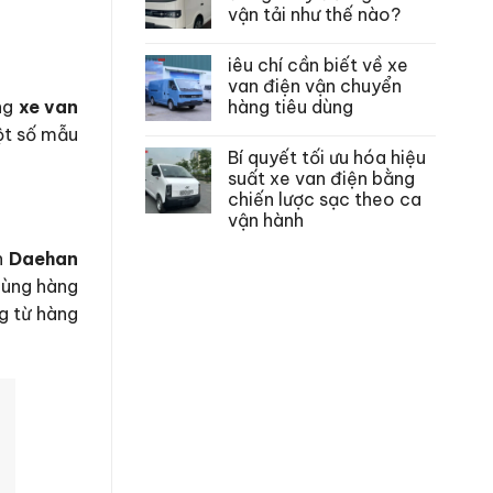
vận tải như thế nào?
iêu chí cần biết về xe
van điện vận chuyển
hàng tiêu dùng
òng
xe van
một số mẫu
Bí quyết tối ưu hóa hiệu
suất xe van điện bằng
chiến lược sạc theo ca
vận hành
n
Daehan
thùng hàng
g từ hàng