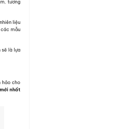
mm, tương
nhiên liệu
i các mẫu
sẽ là lựa
n hảo cho
 mới nhất