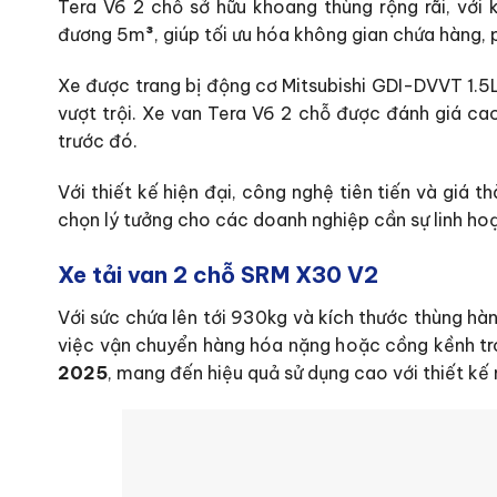
Tera V6 2 chỗ sở hữu khoang thùng rộng rãi, với 
đương 5m
³
, giúp tối ưu hóa không gian chứa hàng,
Xe được trang bị động cơ Mitsubishi GDI-DVVT 1.5L 
vượt trội. Xe van Tera V6 2 chỗ được đánh giá ca
trước đó.
Với thiết kế hiện đại, công nghệ tiên tiến và giá t
chọn lý tưởng cho các doanh nghiệp cần sự linh hoạ
Xe tải van 2 chỗ SRM X30 V2
Với sức chứa lên tới 930kg và kích thước thùng h
việc vận chuyển hàng hóa nặng hoặc cồng kềnh tr
2025
, mang đến hiệu quả sử dụng cao với thiết kế 