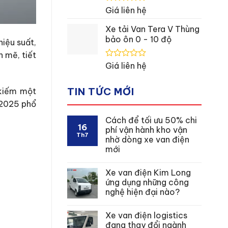
Được
Giá liên hệ
xếp
hạng
Xe tải Van Tera V Thùng
0
bảo ôn 0 - 10 độ
hiệu suất,
5
sao
 mẽ, tiết
Được
Giá liên hệ
xếp
hạng
0
TIN TỨC MỚI
 kiếm một
5
 2025 phổ
sao
Cách để tối ưu 50% chi
16
phí vận hành kho vận
Th7
nhờ dòng xe van điện
mới
Xe van điện Kim Long
ứng dụng những công
nghệ hiện đại nào?
Xe van điện logistics
đang thay đổi ngành