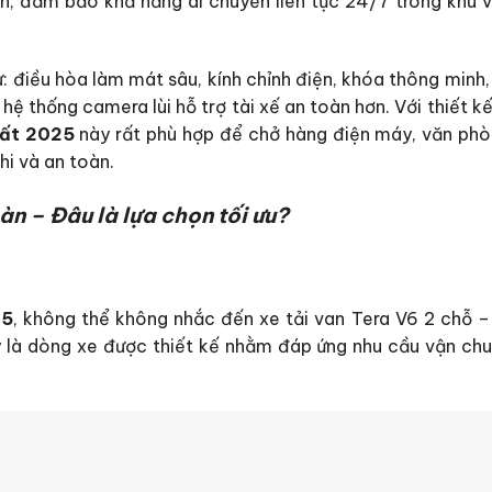
h, đảm bảo khả năng di chuyển liên tục 24/7 trong khu v
ư: điều hòa làm mát sâu, kính chỉnh điện, khóa thông minh
hệ thống camera lùi hỗ trợ tài xế an toàn hơn. Với thiết k
hất 2025
này rất phù hợp để chở hàng điện máy, văn ph
i và an toàn.
àn – Đâu là lựa chọn tối ưu?
25
, không thể không nhắc đến xe tải van Tera V6 2 chỗ –
là dòng xe được thiết kế nhằm đáp ứng nhu cầu vận ch