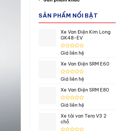
SẢN PHẨM NỔI BẬT
Xe Van Điện Kim Long
GK48-EV
Được
Giá liên hệ
xếp
hạng
Xe Van Điện SRM E60
0
5
sao
Được
Giá liên hệ
xếp
hạng
Xe Van Điện SRM E80
0
5
sao
Được
Giá liên hệ
xếp
hạng
Xe tải van Tera V3 2
0
chỗ
5
sao