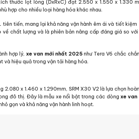
kích thước lọt lòng (DxRxC) đạt 2.550 x 1.550 x 1.330 
 phù hợp cho nhiều loại hàng hóa khác nhau.
tiên tiến, mang lại khả năng vận hành êm ái và tiết kiệm 
o về chất lượng và là phiên bản nâng cấp đáng giá so vớ
hành hợp lý,
xe van mới nhất 2025
như Tera V6 chắc chắn 
t và hiệu quả trong vận tải hàng hóa.
àng 2.080 x 1.460 x 1.290mm, SRM X30 V2 là lựa chọn hoà
ong đô thị. Đây là mẫu xe nổi bật trong các dòng
xe van
nhỏ gọn và khả năng vận hành linh hoạt.