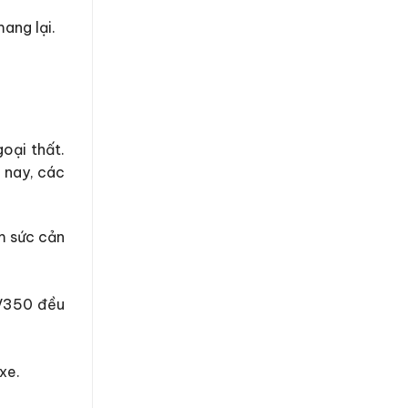
ang lại.
goại thất.
n nay, các
m sức cản
NV350 đều
xe.