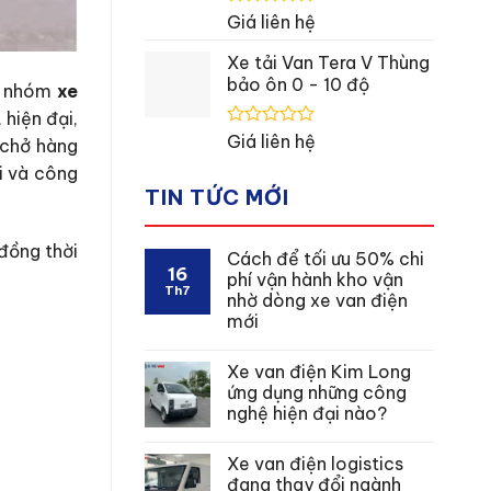
Được
Giá liên hệ
xếp
hạng
Xe tải Van Tera V Thùng
0
bảo ôn 0 - 10 độ
là nhóm
xe
5
sao
hiện đại,
Được
Giá liên hệ
 chở hàng
xếp
hi và công
hạng
0
TIN TỨC MỚI
5
sao
 đồng thời
Cách để tối ưu 50% chi
16
phí vận hành kho vận
Th7
nhờ dòng xe van điện
mới
Xe van điện Kim Long
ứng dụng những công
nghệ hiện đại nào?
Xe van điện logistics
đang thay đổi ngành