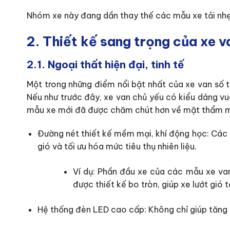
Nhóm xe này đang dần thay thế các mẫu xe tải nhẹ t
2. Thiết kế sang trọng của xe v
2.1. Ngoại thất hiện đại, tinh tế
Một trong những điểm nổi bật nhất của xe van số tự
Nếu như trước đây, xe van chủ yếu có kiểu dáng vuô
mẫu xe mới đã được chăm chút hơn về mặt thẩm 
Đường nét thiết kế mềm mại, khí động học: Các 
gió và tối ưu hóa mức tiêu thụ nhiên liệu.
Ví dụ: Phần đầu xe của các mẫu xe va
được thiết kế bo tròn, giúp xe lướt gió t
Hệ thống đèn LED cao cấp: Không chỉ giúp tăng