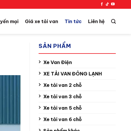
yến mại
Giá xe tải van
Tin tức
Liên hệ
SẢN PHẨM
Xe Van Điện
XE TẢI VAN ĐÔNG LẠNH
Xe tải van 2 chỗ
Xe tải van 3 chỗ
Xe tải van 5 chỗ
Xe tải van 6 chỗ
Sản phẩm khác