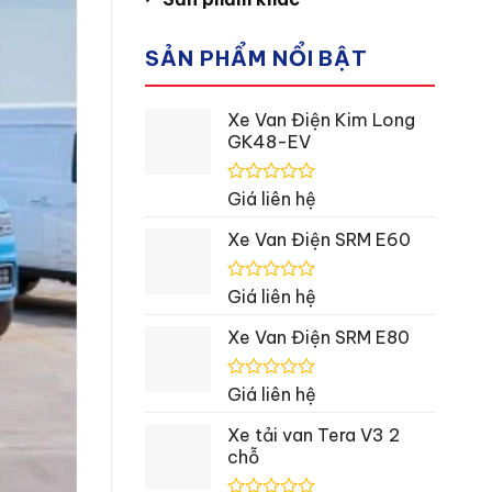
SẢN PHẨM NỔI BẬT
Xe Van Điện Kim Long
GK48-EV
Được
Giá liên hệ
xếp
hạng
Xe Van Điện SRM E60
0
5
sao
Được
Giá liên hệ
xếp
hạng
Xe Van Điện SRM E80
0
5
sao
Được
Giá liên hệ
xếp
hạng
Xe tải van Tera V3 2
0
chỗ
5
sao