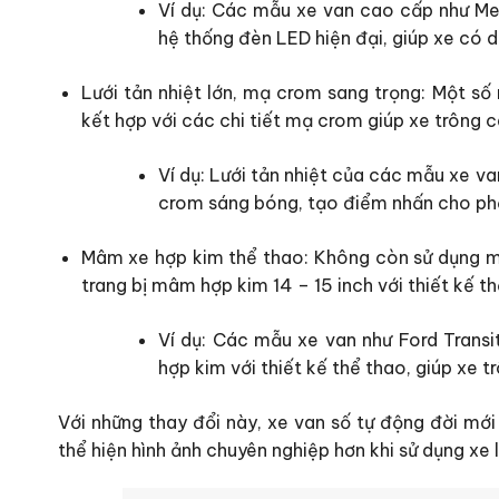
Ví dụ: Các mẫu xe van cao cấp như Me
hệ thống đèn LED hiện đại, giúp xe có d
Lưới tản nhiệt lớn, mạ crom sang trọng: Một số
kết hợp với các chi tiết mạ crom giúp xe trông 
Ví dụ: Lưới tản nhiệt của các mẫu xe va
crom sáng bóng, tạo điểm nhấn cho ph
Mâm xe hợp kim thể thao: Không còn sử dụng m
trang bị mâm hợp kim 14 – 15 inch với thiết kế t
Ví dụ: Các mẫu xe van như Ford Trans
hợp kim với thiết kế thể thao, giúp xe t
Với những thay đổi này, xe van số tự động đời mớ
thể hiện hình ảnh chuyên nghiệp hơn khi sử dụng xe