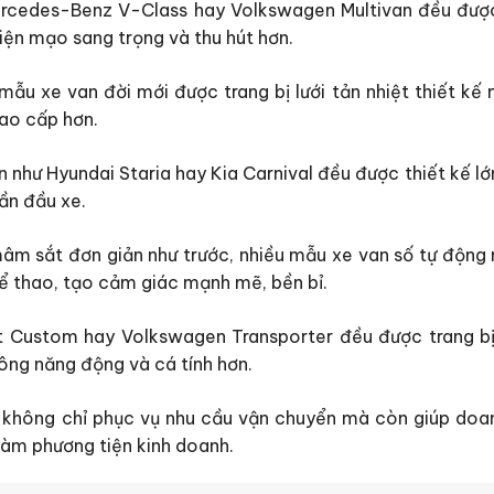
rcedes-Benz V-Class hay Volkswagen Multivan đều được
iện mạo sang trọng và thu hút hơn.
 mẫu xe van đời mới được trang bị lưới tản nhiệt thiết kế
cao cấp hơn.
n như Hyundai Staria hay Kia Carnival đều được thiết kế l
ần đầu xe.
âm sắt đơn giản như trước, nhiều mẫu xe van số tự động
hể thao, tạo cảm giác mạnh mẽ, bền bỉ.
it Custom hay Volkswagen Transporter đều được trang 
rông năng động và cá tính hơn.
i không chỉ phục vụ nhu cầu vận chuyển mà còn giúp doa
 làm phương tiện kinh doanh.