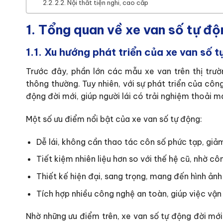
2.2. Nội thất tiện nghi, cao cấp
1. Tổng quan về xe van số tự độ
1.1. Xu hướng phát triển của xe van số 
Trước đây, phần lớn các mẫu xe van trên thị trư
thông thường. Tuy nhiên, với sự phát triển của côn
động đời mới, giúp người lái có trải nghiệm thoải m
Một số ưu điểm nổi bật của xe van số tự động:
Dễ lái, không cần thao tác côn số phức tạp, giảm 
Tiết kiệm nhiên liệu hơn so với thế hệ cũ, nhờ c
Thiết kế hiện đại, sang trọng, mang đến hình ản
Tích hợp nhiều công nghệ an toàn, giúp việc vận 
Nhờ những ưu điểm trên, xe van số tự động đời mớ