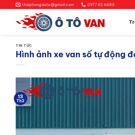
Bỏ
thaiphongauto@gmail.com
0977 83 6688
qua
nội
Tr
dung
TIN TỨC
Hình ảnh xe van số tự động đ
13
Th2