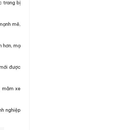
 trang bị
 mạnh mẽ,
ớn hơn, mạ
 mới được
bị mâm xe
nh nghiệp