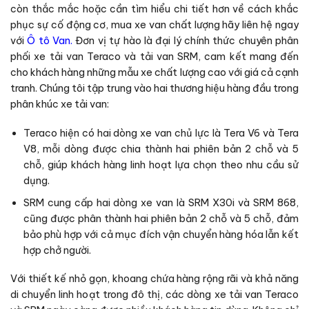
còn thắc mắc hoặc cần tìm hiểu chi tiết hơn về cách khắc
phục sự cố động cơ, mua xe van chất lượng hãy liên hệ ngay
với
Ô tô Van.
Đơn vị tự hào là đại lý chính thức chuyên phân
phối xe tải van Teraco và tải van SRM, cam kết mang đến
cho khách hàng những mẫu xe chất lượng cao với giá cả cạnh
tranh. Chúng tôi tập trung vào hai thương hiệu hàng đầu trong
phân khúc xe tải van:
Teraco hiện có hai dòng xe van chủ lực là Tera V6 và Tera
V8, mỗi dòng được chia thành hai phiên bản 2 chỗ và 5
chỗ, giúp khách hàng linh hoạt lựa chọn theo nhu cầu sử
dụng.
SRM cung cấp hai dòng xe van là SRM X30i và SRM 868,
cũng được phân thành hai phiên bản 2 chỗ và 5 chỗ, đảm
bảo phù hợp với cả mục đích vận chuyển hàng hóa lẫn kết
hợp chở người.
Với thiết kế nhỏ gọn, khoang chứa hàng rộng rãi và khả năng
di chuyển linh hoạt trong đô thị, các dòng xe tải van Teraco