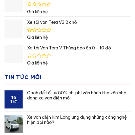
0
5
sao
Được
Giá liên hệ
xếp
hạng
Xe tải van Tera V3 2 chỗ
0
5
sao
Được
Giá liên hệ
xếp
hạng
Xe tải Van Tera V Thùng bảo ôn 0 - 10 độ
0
5
sao
Được
Giá liên hệ
xếp
hạng
TIN TỨC MỚI
0
5
sao
Cách để tối ưu 50% chi phí vận hành kho vận nhờ
16
dòng xe van điện mới
Th7
Xe van điện Kim Long ứng dụng những công nghệ
hiện đại nào?