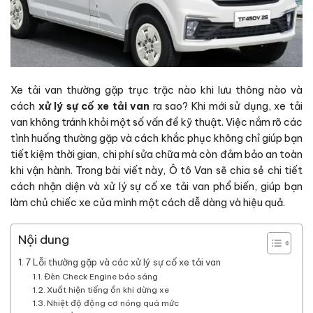
Xe tải van thường gặp trục trặc nào khi lưu thông nào và
cách
xử lý sự cố xe tải van
ra sao? Khi mới sử dụng, xe tải
van không tránh khỏi một số vấn đề kỹ thuật. Việc nắm rõ các
tình huống thường gặp và cách khắc phục không chỉ giúp bạn
tiết kiệm thời gian, chi phí sửa chữa mà còn đảm bảo an toàn
khi vận hành. Trong bài viết này, Ô tô Van sẽ chia sẻ chi tiết
cách nhận diện và xử lý sự cố xe tải van phổ biến, giúp bạn
làm chủ chiếc xe của mình một cách dễ dàng và hiệu quả.
Nội dung
7 Lỗi thường gặp và các xử lý sự cố xe tải van
Đèn Check Engine báo sáng
Xuất hiện tiếng ồn khi dừng xe
Nhiệt độ động cơ nóng quá mức