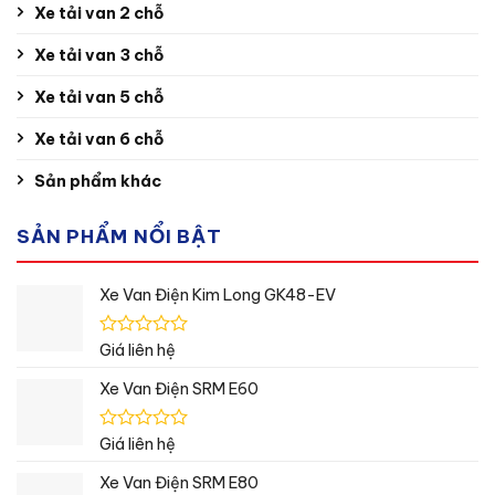
Xe tải van 2 chỗ
Xe tải van 3 chỗ
Xe tải van 5 chỗ
Xe tải van 6 chỗ
Sản phẩm khác
SẢN PHẨM NỔI BẬT
Xe Van Điện Kim Long GK48-EV
Được
Giá liên hệ
xếp
hạng
Xe Van Điện SRM E60
0
5
sao
Được
Giá liên hệ
xếp
hạng
Xe Van Điện SRM E80