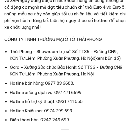
và SRM ngày càng được nhiều khách hàng tin dùng. Không chỉ
có động cơ mạnh mẽ đạt tiêu chuẩn khí thải Euro 4 và Euro 5,
những mẫu xe này còn giúp tối ưu nhiên liệu và tiết kiệm chi
phí vận hành đáng kể. Liên hệ ngay theo số hotline để chọn
xe chất lượng nhé!
CÔNG TY TNHH THƯƠNG MẠI Ô TÔ THÁI PHONG
Thái Phong – Showroom trụ sở: Số TT36 – Đường CN9,
KCN Từ Liêm, Phường Xuân Phương, Hà Nội(
xem bản đồ
)
Gara – Xưởng Sửa chữa Bảo Hành: Số TT36 – Đường CN9,
KCN Từ Liêm, Phường Xuân Phương, Hà Nội
Hotline bán hàng: 0977 83 6688.
Hotline xưởng dịch vụ: 097 471 6699.
Hotline hỗ trợ kỹ thuật: 0931 741 555.
Hotline Khiếu nại: 0974 799 699.
Điện thoại bàn: 0242 249 699.