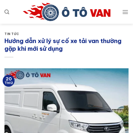
Bỏ
qua
nội
dung
TIN TỨC
Hướng dẫn xử lý sự cố xe tải van thường
gặp khi mới sử dụng
20
Th12