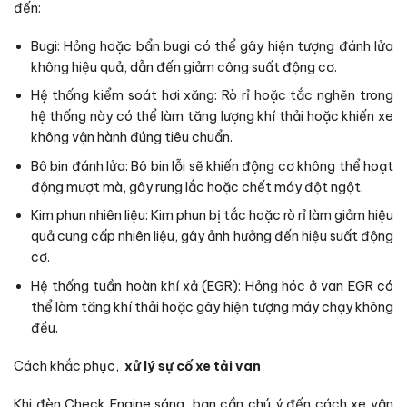
đến:
Bugi: Hỏng hoặc bẩn bugi có thể gây hiện tượng đánh lửa
không hiệu quả, dẫn đến giảm công suất động cơ.
Hệ thống kiểm soát hơi xăng: Rò rỉ hoặc tắc nghẽn trong
hệ thống này có thể làm tăng lượng khí thải hoặc khiến xe
không vận hành đúng tiêu chuẩn.
Bô bin đánh lửa: Bô bin lỗi sẽ khiến động cơ không thể hoạt
động mượt mà, gây rung lắc hoặc chết máy đột ngột.
Kim phun nhiên liệu: Kim phun bị tắc hoặc rò rỉ làm giảm hiệu
quả cung cấp nhiên liệu, gây ảnh hưởng đến hiệu suất động
cơ.
Hệ thống tuần hoàn khí xả (EGR): Hỏng hóc ở van EGR có
thể làm tăng khí thải hoặc gây hiện tượng máy chạy không
đều.
Cách khắc phục,
xử lý sự cố xe tải van
Khi đèn Check Engine sáng, bạn cần chú ý đến cách xe vận