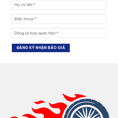
Họ
và
tên
Điện
(Required)
thoại
(Required)
Dòng
xe
bạn
quan
tâm
(Required)