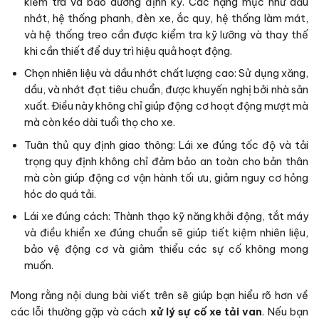
kiểm tra và bảo dưỡng định kỳ. Các hạng mục như dầu
nhớt, hệ thống phanh, đèn xe, ắc quy, hệ thống làm mát,
và hệ thống treo cần được kiểm tra kỹ lưỡng và thay thế
khi cần thiết để duy trì hiệu quả hoạt động.
Chọn nhiên liệu và dầu nhớt chất lượng cao: Sử dụng xăng,
dầu, và nhớt đạt tiêu chuẩn, được khuyến nghị bởi nhà sản
xuất. Điều này không chỉ giúp động cơ hoạt động mượt mà
mà còn kéo dài tuổi thọ cho xe.
Tuân thủ quy định giao thông: Lái xe đúng tốc độ và tải
trọng quy định không chỉ đảm bảo an toàn cho bản thân
mà còn giúp động cơ vận hành tối ưu, giảm nguy cơ hỏng
hóc do quá tải.
Lái xe đúng cách: Thành thạo kỹ năng khởi động, tắt máy
và điều khiển xe đúng chuẩn sẽ giúp tiết kiệm nhiên liệu,
bảo vệ động cơ và giảm thiểu các sự cố không mong
muốn.
Mong rằng nội dung bài viết trên sẽ giúp bạn hiểu rõ hơn về
các lỗi thường gặp và cách
xử lý sự cố xe tải van
. Nếu bạn