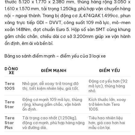
thước 5.120 x 1.770 x 2.380 mm, thùng hàng rộng 3.050 x
1.610 x 1.570 mm, tải trọng 1.250kg, phù hợp vận chuyển hàng
nội – ngoại thành. Trang bị động cơ JL474QAK 1.499cc, phun
xăng trực tiếp GDI – DVVT, công suất 109 mã lực, mô-men
xoắn 148Nm, đạt chuẩn Euro 5. Hộp số sàn 5MT cùng khung
gầm chắc chắn, chiều dài cơ sở 3.200mm giúp xe vận hành
ổn định, êm ái và bền bỉ.
Bảng so sánh điểm mạnh – điểm yếu của 3 loại xe
DÒNG
ĐIỂM MẠNH
ĐIỂM YẾU
XE
Động cơ yếu hơn (92
Tera
Nhỏ gọn, dễ xoay trở trong đô
mã lực), thùng hàng
100S
thị, tiết kiệm nhiên liệu, giá tốt.
nhỏ.
Động cơ mạnh 109 mã lực, thùng
Kích thước lớn, xoay
Tera
rộng, khung gầm chắc, vận hành
trở kém hơn Tera
Star
ổn định.
100S.
Tera
Tải trọng cao nhất (1.250kg),
Tiêu hao nhiên liệu
Star
động cơ mạnh, phù hợp hàng nặng
hơn, giá cao hơn hai
Plus
và đường dài.
mẫu còn lại.