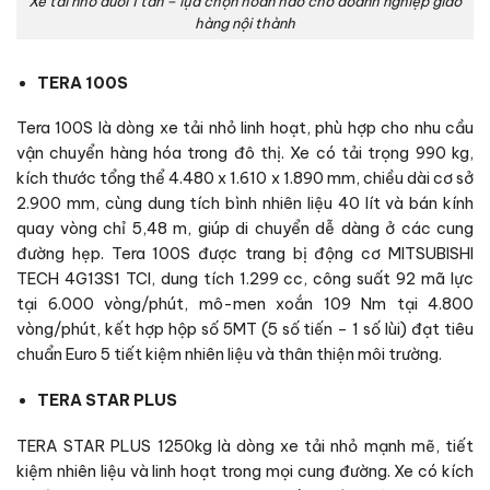
Xe tải nhỏ dưới 1 tấn – lựa chọn hoàn hảo cho doanh nghiệp giao
hàng nội thành
TERA 100S
Tera 100S là dòng xe tải nhỏ linh hoạt, phù hợp cho nhu cầu
vận chuyển hàng hóa trong đô thị. Xe có tải trọng 990 kg,
kích thước tổng thể 4.480 x 1.610 x 1.890 mm, chiều dài cơ sở
2.900 mm, cùng dung tích bình nhiên liệu 40 lít và bán kính
quay vòng chỉ 5,48 m, giúp di chuyển dễ dàng ở các cung
đường hẹp. Tera 100S được trang bị động cơ MITSUBISHI
TECH 4G13S1 TCI, dung tích 1.299 cc, công suất 92 mã lực
tại 6.000 vòng/phút, mô-men xoắn 109 Nm tại 4.800
vòng/phút, kết hợp hộp số 5MT (5 số tiến – 1 số lùi) đạt tiêu
chuẩn Euro 5 tiết kiệm nhiên liệu và thân thiện môi trường.
TERA STAR PLUS
TERA STAR PLUS 1250kg là dòng xe tải nhỏ mạnh mẽ, tiết
kiệm nhiên liệu và linh hoạt trong mọi cung đường. Xe có kích