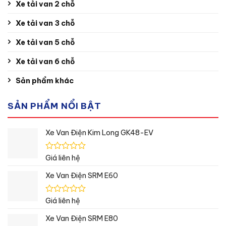
Xe tải van 2 chỗ
Xe tải van 3 chỗ
Xe tải van 5 chỗ
Xe tải van 6 chỗ
Sản phẩm khác
SẢN PHẨM NỔI BẬT
Xe Van Điện Kim Long GK48-EV
Được
Giá liên hệ
xếp
hạng
Xe Van Điện SRM E60
0
5
sao
Được
Giá liên hệ
xếp
hạng
Xe Van Điện SRM E80
0