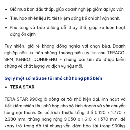
Giá mua ban đầu thấp, giúp doanh nghiệp giảm áp lực vốn.
Tiêu hao nhiên liệu ít, tiết kiệm đáng kể chi phí vận hành.
Phụ tùng và bảo dưỡng dễ thay thế, giúp xe luôn hoạt
động ổn định.
Tuy nhiên, giá rẻ không đồng nghĩa với chọn bừa. Doanh
nghiệp nên ưu tiên những thương hiệu uy tín như TERACO,
SRM, KENBO, DONGFENG – những cái tên đã được kiểm
chứng về chất lượng và dịch vụ hậu mãi.
Gợi ý một số mẫu xe tải nhỏ chở hàng phổ biến
TERA STAR
TERA STAR 990kg là dòng xe tải nhỏ hiện đại, linh hoạt và
tiết kiệm nhiên liệu, phù hợp cho hộ kinh doanh và vận chuyển
hàng nội thành. Xe có kích thước tổng thể 5.120 x 1.770 x
2.380 mm, thùng hàng rộng 3.050 x 1.610 x 1.570 mm, dễ
xoay trở trong đô thị nhưng vẫn đảm bảo tải trọng 990kg.