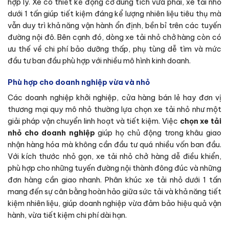
hợp lý. Xe có thiết kế động cơ dung tích vừa phải, xe tải nhỏ
dưới 1 tấn giúp tiết kiệm đáng kể lượng nhiên liệu tiêu thụ mà
vẫn duy trì khả năng vận hành ổn định, bền bỉ trên các tuyến
đường nội đô. Bên cạnh đó, dòng xe tải nhỏ chở hàng còn có
ưu thế về chi phí bảo dưỡng thấp, phụ tùng dễ tìm và mức
đầu tư ban đầu phù hợp với nhiều mô hình kinh doanh.
Phù hợp cho doanh nghiệp vừa và nhỏ
Các doanh nghiệp khởi nghiệp, cửa hàng bán lẻ hay đơn vị
thương mại quy mô nhỏ thường lựa chọn xe tải nhỏ như một
giải pháp vận chuyển linh hoạt và tiết kiệm. Việc
chọn xe tải
nhỏ cho doanh nghiệp
giúp họ chủ động trong khâu giao
nhận hàng hóa mà không cần đầu tư quá nhiều vốn ban đầu.
Với kích thước nhỏ gọn, xe tải nhỏ chở hàng dễ điều khiển,
phù hợp cho những tuyến đường nội thành đông đúc và những
đơn hàng cần giao nhanh. Phân khúc xe tải nhỏ dưới 1 tấn
mang đến sự cân bằng hoàn hảo giữa sức tải và khả năng tiết
kiệm nhiên liệu, giúp doanh nghiệp vừa đảm bảo hiệu quả vận
hành, vừa tiết kiệm chi phí dài hạn.