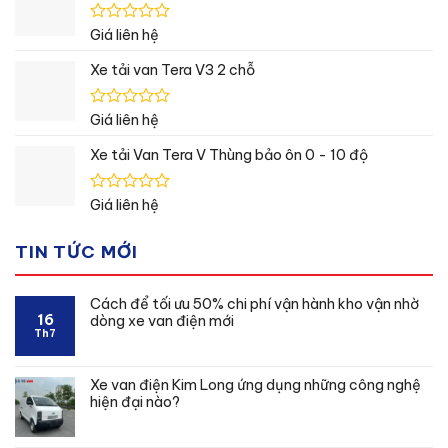
5
sao
Được
Giá liên hệ
xếp
hạng
Xe tải van Tera V3 2 chỗ
0
5
sao
Được
Giá liên hệ
xếp
hạng
Xe tải Van Tera V Thùng bảo ôn 0 - 10 độ
0
5
sao
Được
Giá liên hệ
xếp
hạng
TIN TỨC MỚI
0
5
sao
Cách để tối ưu 50% chi phí vận hành kho vận nhờ
16
dòng xe van điện mới
Th7
Xe van điện Kim Long ứng dụng những công nghệ
hiện đại nào?