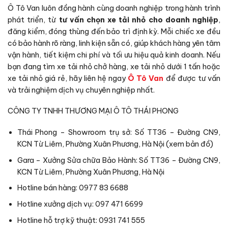
Ô Tô Van luôn đồng hành cùng doanh nghiệp trong hành trình
phát triển, từ
tư vấn chọn xe tải nhỏ cho doanh nghiệp
,
đăng kiểm, đóng thùng đến bảo trì định kỳ. Mỗi chiếc xe đều
có bảo hành rõ ràng, linh kiện sẵn có, giúp khách hàng yên tâm
vận hành, tiết kiệm chi phí và tối ưu hiệu quả kinh doanh. Nếu
bạn đang tìm xe tải nhỏ chở hàng, xe tải nhỏ dưới 1 tấn hoặc
xe tải nhỏ giá rẻ, hãy liên hệ ngay
Ô Tô Van
để được tư vấn
và trải nghiệm dịch vụ chuyên nghiệp nhất.
CÔNG TY TNHH THƯƠNG MẠI Ô TÔ THÁI PHONG
Thái Phong – Showroom trụ sở: Số TT36 – Đường CN9,
KCN Từ Liêm, Phường Xuân Phương, Hà Nội (
xem bản đồ
)
Gara – Xưởng Sửa chữa Bảo Hành: Số TT36 – Đường CN9,
KCN Từ Liêm, Phường Xuân Phương, Hà Nội
Hotline bán hàng: 0977 83 6688
Hotline xưởng dịch vụ: 097 471 6699
Hotline hỗ trợ kỹ thuật: 0931 741 555