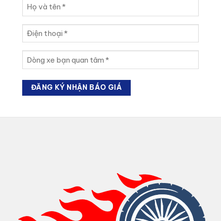
Họ
và
tên
Điện
(Required)
thoại
(Required)
Dòng
xe
bạn
quan
tâm
(Required)