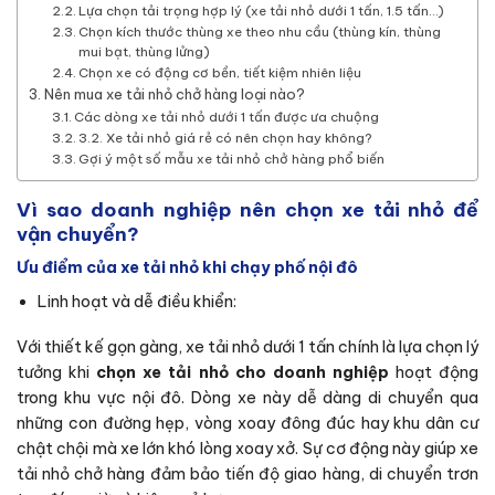
Lựa chọn tải trọng hợp lý (xe tải nhỏ dưới 1 tấn, 1.5 tấn…)
Chọn kích thước thùng xe theo nhu cầu (thùng kín, thùng
mui bạt, thùng lửng)
Chọn xe có động cơ bền, tiết kiệm nhiên liệu
Nên mua xe tải nhỏ chở hàng loại nào?
Các dòng xe tải nhỏ dưới 1 tấn được ưa chuộng
3.2. Xe tải nhỏ giá rẻ có nên chọn hay không?
Gợi ý một số mẫu xe tải nhỏ chở hàng phổ biến
Vì sao doanh nghiệp nên chọn xe tải nhỏ để
vận chuyển?
Ưu điểm của xe tải nhỏ khi chạy phố nội đô
Linh hoạt và dễ điều khiển:
Với thiết kế gọn gàng, xe tải nhỏ dưới 1 tấn chính là lựa chọn lý
tưởng khi
chọn xe tải nhỏ cho doanh nghiệp
hoạt động
trong khu vực nội đô. Dòng xe này dễ dàng di chuyển qua
những con đường hẹp, vòng xoay đông đúc hay khu dân cư
chật chội mà xe lớn khó lòng xoay xở. Sự cơ động này giúp xe
tải nhỏ chở hàng đảm bảo tiến độ giao hàng, di chuyển trơn