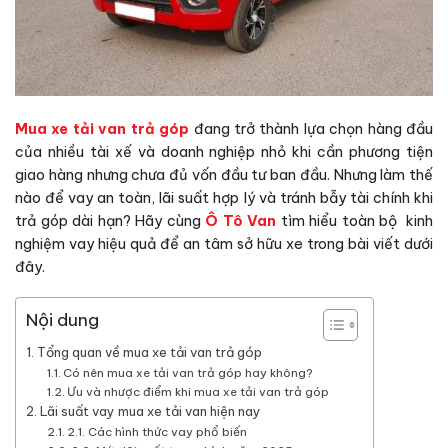
Mua xe tải van trả góp
đang trở thành lựa chọn hàng đầu
của nhiều tài xế và doanh nghiệp nhỏ khi cần phương tiện
giao hàng nhưng chưa đủ vốn đầu tư ban đầu. Nhưng làm thế
nào để vay an toàn, lãi suất hợp lý và tránh bẫy tài chính khi
trả góp dài hạn? Hãy cùng
Ô Tô Van
tìm hiểu toàn bộ kinh
nghiệm vay hiệu quả để an tâm sở hữu xe trong bài viết dưới
đây.
Nội dung
Tổng quan về mua xe tải van trả góp
Có nên mua xe tải van trả góp hay không?
Ưu và nhược điểm khi mua xe tải van trả góp
Lãi suất vay mua xe tải van hiện nay
2.1. Các hình thức vay phổ biến