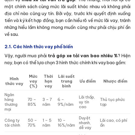
một chính sách cùng mức lãi suất khác nhau và không phải
địa chỉ nào cũng uy tín. Bởi vậy, trước khi quyết định xuống
tiền và ký kết hợp đồng, bạn cần hiểu rõ về mức lãi vay, tránh
những hiểu lầm không mong muốn cũng như phải chịu phí ẩn
về sau.
2.1. Các hình thức vay phổ biến
Vậy, người mua phải
trả góp xe tải van bao nhiêu %
? Hiện
nay, bạn có thể lựa chọn 3 hình thức chính khi vay
bao gồm:
Mức
Thời
Lãi suất
Hình
vay
hạn
trung
Ưu điểm
Nhược điểm
thức vay
(%)
vay
bình
Ngân
Lãi thấp,
hàng
70 –
3 – 7
6 –
Thủ tục phức
uy tín
thương
85%
năm
9%/năm
tạp
cao
mại
Duyệt
Công ty
50 –
1 – 5
10 –
Lãi cao, có phí
nhanh,
tài chính
70%
năm
16%/năm
ẩn
dễ vay