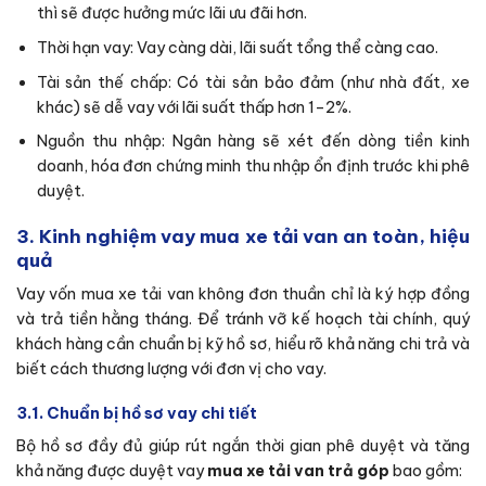
thì sẽ được hưởng mức lãi ưu đãi hơn.
Thời hạn vay: Vay càng dài, lãi suất tổng thể càng cao.
Tài sản thế chấp: Có tài sản bảo đảm (như nhà đất, xe
khác) sẽ dễ vay với lãi suất thấp hơn 1–2%.
Nguồn thu nhập: Ngân hàng sẽ xét đến dòng tiền kinh
doanh, hóa đơn chứng minh thu nhập ổn định trước khi phê
duyệt.
3. Kinh nghiệm vay mua xe tải van an toàn, hiệu
quả
Vay vốn mua xe tải van không đơn thuần chỉ là ký hợp đồng
và trả tiền hằng tháng. Để tránh vỡ kế hoạch tài chính, quý
khách hàng cần chuẩn bị kỹ hồ sơ, hiểu rõ khả năng chi trả và
biết cách thương lượng với đơn vị cho vay.
3.1. Chuẩn bị hồ sơ vay chi tiết
Bộ hồ sơ đầy đủ giúp rút ngắn thời gian phê duyệt và tăng
khả năng được duyệt vay
mua xe tải van trả góp
bao gồm: