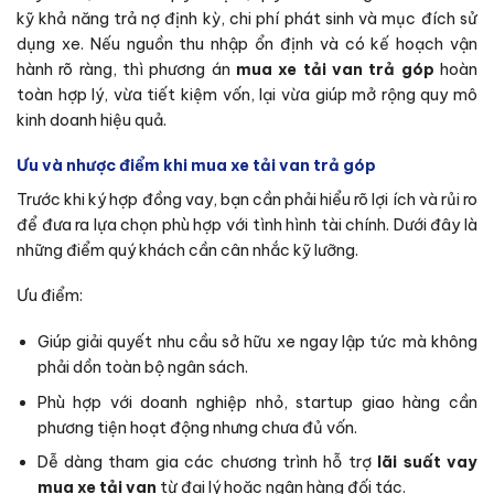
kỹ khả năng trả nợ định kỳ, chi phí phát sinh và mục đích sử
dụng xe. Nếu nguồn thu nhập ổn định và có kế hoạch vận
hành rõ ràng, thì phương án
mua xe tải van trả góp
hoàn
toàn hợp lý, vừa tiết kiệm vốn, lại vừa giúp mở rộng quy mô
kinh doanh hiệu quả.
Ưu và nhược điểm khi mua xe tải van trả góp
Trước khi ký hợp đồng vay, bạn cần phải hiểu rõ lợi ích và rủi ro
để đưa ra lựa chọn phù hợp với tình hình tài chính. Dưới đây là
những điểm quý khách cần cân nhắc kỹ lưỡng.
Ưu điểm:
Giúp giải quyết nhu cầu sở hữu xe ngay lập tức mà không
phải dồn toàn bộ ngân sách.
Phù hợp với doanh nghiệp nhỏ, startup giao hàng cần
phương tiện hoạt động nhưng chưa đủ vốn.
Dễ dàng tham gia các chương trình hỗ trợ
lãi suất vay
mua xe tải van
từ đại lý hoặc ngân hàng đối tác.