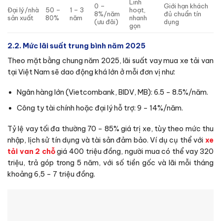
Linh
0 –
Giới hạn khách
Đại lý/nhà
50 –
1 – 3
hoạt,
8%/năm
đủ chuẩn tín
sản xuất
80%
năm
nhanh
(ưu đãi)
dụng
gọn
2.2. Mức lãi suất trung bình năm 2025
Theo mặt bằng chung năm 2025, lãi suất vay mua xe tải van
tại Việt Nam sẽ dao động khá lớn ở mỗi đơn vị như:
Ngân hàng lớn (Vietcombank, BIDV, MB): 6.5 – 8.5%/năm.
Công ty tài chính hoặc đại lý hỗ trợ: 9 – 14%/năm.
Tỷ lệ vay tối đa thường 70 – 85% giá trị xe, tùy theo mức thu
nhập, lịch sử tín dụng và tài sản đảm bảo. Ví dụ cụ thể với
xe
tải van 2 chỗ
giá 400 triệu đồng, người mua có thể vay 320
triệu, trả góp trong 5 năm, với số tiền gốc và lãi mỗi tháng
khoảng 6,5 – 7 triệu đồng.