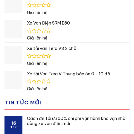
0
5
sao
Được
Giá liên hệ
xếp
hạng
Xe Van Điện SRM E80
0
5
sao
Được
Giá liên hệ
xếp
hạng
Xe tải van Tera V3 2 chỗ
0
5
sao
Được
Giá liên hệ
xếp
hạng
Xe tải Van Tera V Thùng bảo ôn 0 - 10 độ
0
5
sao
Được
Giá liên hệ
xếp
hạng
TIN TỨC MỚI
0
5
sao
Cách để tối ưu 50% chi phí vận hành kho vận nhờ
16
dòng xe van điện mới
Th7