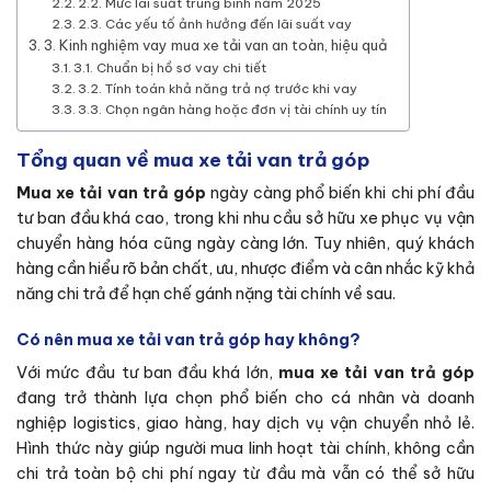
2.2. Mức lãi suất trung bình năm 2025
2.3. Các yếu tố ảnh hưởng đến lãi suất vay
3. Kinh nghiệm vay mua xe tải van an toàn, hiệu quả
3.1. Chuẩn bị hồ sơ vay chi tiết
3.2. Tính toán khả năng trả nợ trước khi vay
3.3. Chọn ngân hàng hoặc đơn vị tài chính uy tín
Tổng quan về mua xe tải van trả góp
Mua xe tải van trả góp
ngày càng phổ biến khi chi phí đầu
tư ban đầu khá cao, trong khi nhu cầu sở hữu xe phục vụ vận
chuyển hàng hóa cũng ngày càng lớn. Tuy nhiên, quý khách
hàng cần hiểu rõ bản chất, ưu, nhược điểm và cân nhắc kỹ khả
năng chi trả để hạn chế gánh nặng tài chính về sau.
Có nên mua xe tải van trả góp hay không?
Với mức đầu tư ban đầu khá lớn,
mua xe tải van trả góp
đang trở thành lựa chọn phổ biến cho cá nhân và doanh
nghiệp logistics, giao hàng, hay dịch vụ vận chuyển nhỏ lẻ.
Hình thức này giúp người mua linh hoạt tài chính, không cần
chi trả toàn bộ chi phí ngay từ đầu mà vẫn có thể sở hữu