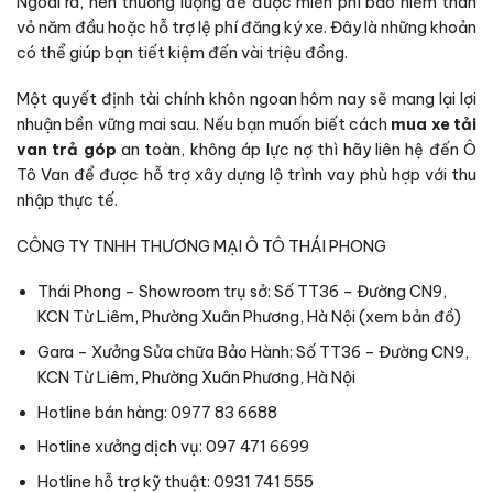
Ngoài ra, nên thương lượng để được miễn phí bảo hiểm thân
vỏ năm đầu hoặc hỗ trợ lệ phí đăng ký xe. Đây là những khoản
có thể giúp bạn tiết kiệm đến vài triệu đồng.
Một quyết định tài chính khôn ngoan hôm nay sẽ mang lại lợi
nhuận bền vững mai sau. Nếu bạn muốn biết cách
mua xe tải
van trả góp
an toàn, không áp lực nợ thì hãy liên hệ đến Ô
Tô Van để được hỗ trợ xây dựng lộ trình vay phù hợp với thu
nhập thực tế.
CÔNG TY TNHH THƯƠNG MẠI Ô TÔ THÁI PHONG
Thái Phong – Showroom trụ sở: Số TT36 – Đường CN9,
KCN Từ Liêm, Phường Xuân Phương, Hà Nội (
xem bản đồ
)
Gara – Xưởng Sửa chữa Bảo Hành: Số TT36 – Đường CN9,
KCN Từ Liêm, Phường Xuân Phương, Hà Nội
Hotline bán hàng: 0977 83 6688
Hotline xưởng dịch vụ: 097 471 6699
Hotline hỗ trợ kỹ thuật: 0931 741 555