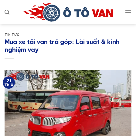
Bỏ
qua
nội
dung
TIN TỨC
Mua xe tải van trả góp: Lãi suất & kinh
nghiệm vay
21
Th10