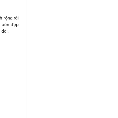
h rộng rãi
g bền đẹp
 dài.