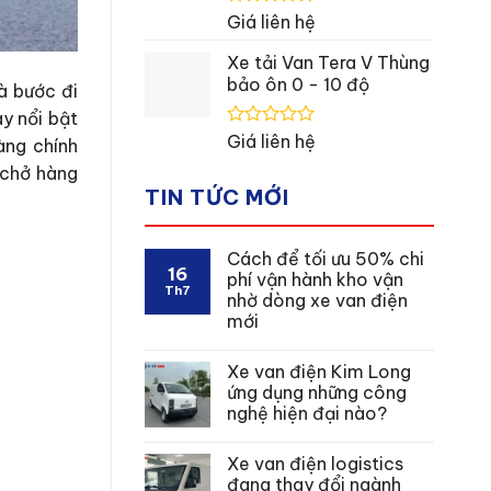
Được
Giá liên hệ
xếp
hạng
Xe tải Van Tera V Thùng
0
bảo ôn 0 - 10 độ
à bước đi
5
sao
y nổi bật
Được
Giá liên hệ
àng chính
xếp
 chở hàng
hạng
0
TIN TỨC MỚI
5
sao
Cách để tối ưu 50% chi
16
phí vận hành kho vận
Th7
nhờ dòng xe van điện
mới
Xe van điện Kim Long
ứng dụng những công
nghệ hiện đại nào?
Xe van điện logistics
đang thay đổi ngành