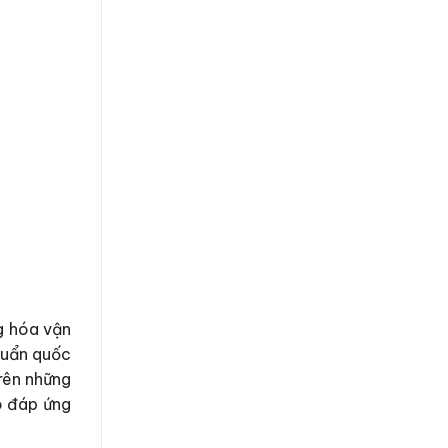
g hóa vận
chuẩn quốc
trên những
ó đáp ứng