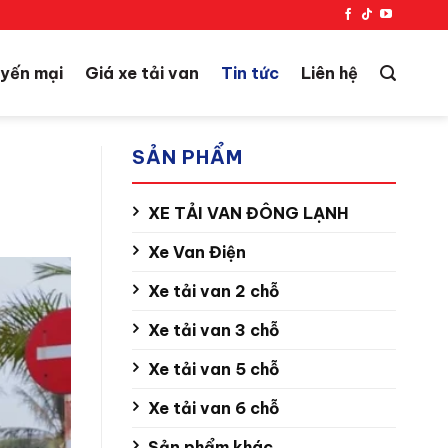
yến mại
Giá xe tải van
Tin tức
Liên hệ
SẢN PHẨM
XE TẢI VAN ĐÔNG LẠNH
Xe Van Điện
Xe tải van 2 chỗ
Xe tải van 3 chỗ
Xe tải van 5 chỗ
Xe tải van 6 chỗ
Sản phẩm khác