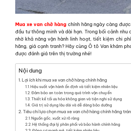
Mua xe van chở hàng
chính hãng ngày càng được 
đầu tư thông minh và dài hạn. Trong bối cảnh nhu
nhờ khả năng vận hành linh hoạt, tiết kiệm chi p
hãng, giá cạnh tranh? Hãy cùng Ô tô Van khám phá
được đánh giá trên thị trường nhé!
Nội dung
Lợi ích khi mua xe van chở hàng chính hãng
Hiệu suất vận hành ổn định và tiết kiệm nhiên liệu
Đảm bảo an toàn trong quá trình vận chuyển
Thiết kế tối ưu hóa không gian và tiện nghi sử dụng
Giá trị sử dụng lâu dài và dễ dàng bảo dưỡng
Tiêu chí lựa chọn mua xe van chở hàng chính hãng trá
Nguồn gốc, xuất xứ rõ ràng
Hệ thống đại lý phân phối và bảo hành chính hãng
Động cơ mạnh mẽ, tiết kiệm nhiên liệu