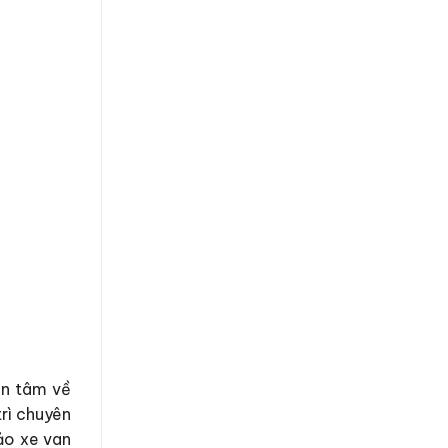
ên tâm về
trì chuyên
bảo xe van