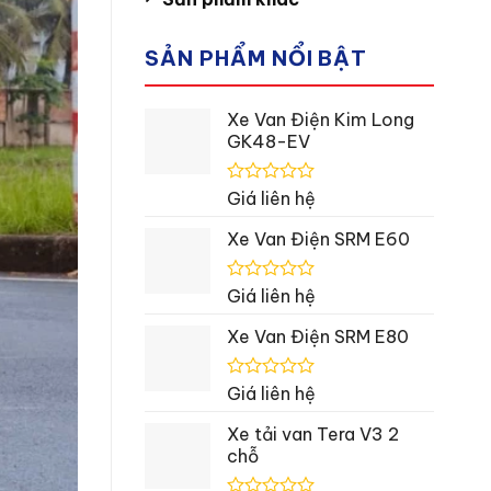
SẢN PHẨM NỔI BẬT
Xe Van Điện Kim Long
GK48-EV
Được
Giá liên hệ
xếp
hạng
Xe Van Điện SRM E60
0
5
sao
Được
Giá liên hệ
xếp
hạng
Xe Van Điện SRM E80
0
5
sao
Được
Giá liên hệ
xếp
hạng
Xe tải van Tera V3 2
0
chỗ
5
sao