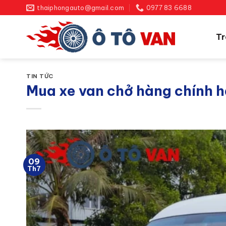
Bỏ
thaiphongauto@gmail.com
0977 83 6688
qua
nội
Tr
dung
TIN TỨC
Mua xe van chở hàng chính hã
09
Th7