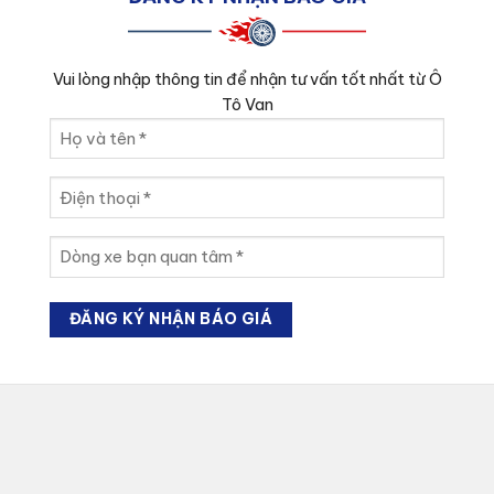
Vui lòng nhập thông tin để nhận tư vấn tốt nhất từ Ô
Tô Van
Họ
và
tên
Điện
(Required)
thoại
(Required)
Dòng
xe
bạn
quan
tâm
(Required)