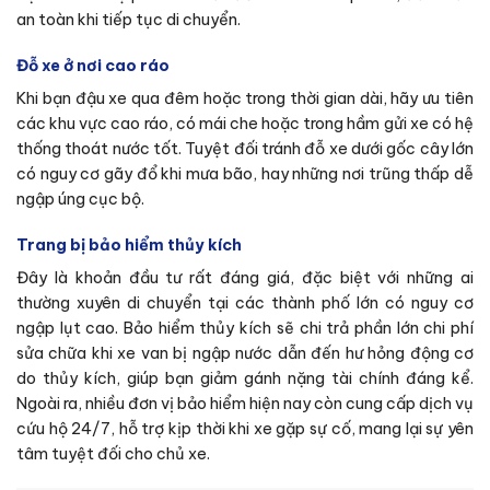
an toàn khi tiếp tục di chuyển.
Đỗ xe ở nơi cao ráo
Khi bạn đậu xe qua đêm hoặc trong thời gian dài, hãy ưu tiên
các khu vực cao ráo, có mái che hoặc trong hầm gửi xe có hệ
thống thoát nước tốt. Tuyệt đối tránh đỗ xe dưới gốc cây lớn
có nguy cơ gãy đổ khi mưa bão, hay những nơi trũng thấp dễ
ngập úng cục bộ.
Trang bị bảo hiểm thủy kích
Đây là khoản đầu tư rất đáng giá, đặc biệt với những ai
thường xuyên di chuyển tại các thành phố lớn có nguy cơ
ngập lụt cao. Bảo hiểm thủy kích sẽ chi trả phần lớn chi phí
sửa chữa khi xe van bị ngập nước dẫn đến hư hỏng động cơ
do thủy kích, giúp bạn giảm gánh nặng tài chính đáng kể.
Ngoài ra, nhiều đơn vị bảo hiểm hiện nay còn cung cấp dịch vụ
cứu hộ 24/7, hỗ trợ kịp thời khi xe gặp sự cố, mang lại sự yên
tâm tuyệt đối cho chủ xe.