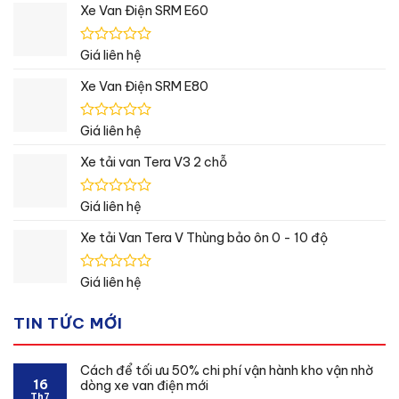
hạng
Xe Van Điện SRM E60
0
5
sao
Được
Giá liên hệ
xếp
hạng
Xe Van Điện SRM E80
0
5
sao
Được
Giá liên hệ
xếp
hạng
Xe tải van Tera V3 2 chỗ
0
5
sao
Được
Giá liên hệ
xếp
hạng
Xe tải Van Tera V Thùng bảo ôn 0 - 10 độ
0
5
sao
Được
Giá liên hệ
xếp
hạng
TIN TỨC MỚI
0
5
sao
Cách để tối ưu 50% chi phí vận hành kho vận nhờ
16
dòng xe van điện mới
Th7