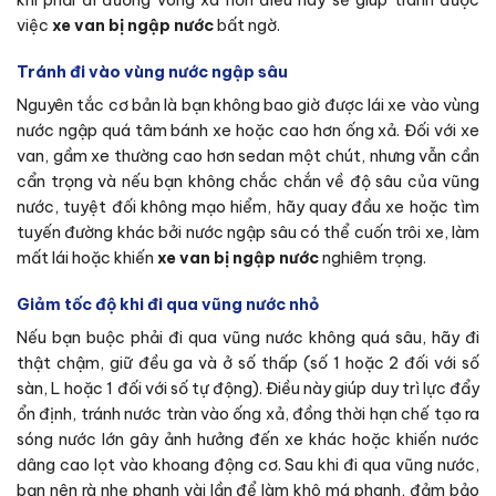
khi phải đi đường vòng xa hơn điều này sẽ giúp tránh được
việc
xe van bị ngập nước
bất ngờ.
Tránh đi vào vùng nước ngập sâu
Nguyên tắc cơ bản là bạn không bao giờ được lái xe vào vùng
nước ngập quá tâm bánh xe hoặc cao hơn ống xả. Đối với xe
van, gầm xe thường cao hơn sedan một chút, nhưng vẫn cần
cẩn trọng và nếu bạn không chắc chắn về độ sâu của vũng
nước, tuyệt đối không mạo hiểm, hãy quay đầu xe hoặc tìm
tuyến đường khác bởi nước ngập sâu có thể cuốn trôi xe, làm
mất lái hoặc khiến
xe van bị ngập nước
nghiêm trọng.
Giảm tốc độ khi đi qua vũng nước nhỏ
Nếu bạn buộc phải đi qua vũng nước không quá sâu, hãy đi
thật chậm, giữ đều ga và ở số thấp (số 1 hoặc 2 đối với số
sàn, L hoặc 1 đối với số tự động). Điều này giúp duy trì lực đẩy
ổn định, tránh nước tràn vào ống xả, đồng thời hạn chế tạo ra
sóng nước lớn gây ảnh hưởng đến xe khác hoặc khiến nước
dâng cao lọt vào khoang động cơ. Sau khi đi qua vũng nước,
bạn nên rà nhẹ phanh vài lần để làm khô má phanh, đảm bảo