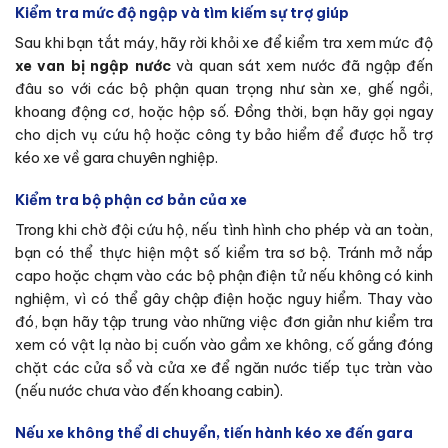
Kiểm tra mức độ ngập và tìm kiếm sự trợ giúp
Sau khi bạn tắt máy, hãy rời khỏi xe để kiểm tra xem mức độ
xe van bị ngập nước
và quan sát xem nước đã ngập đến
đâu so với các bộ phận quan trọng như sàn xe, ghế ngồi,
khoang động cơ, hoặc hộp số. Đồng thời, bạn hãy gọi ngay
cho dịch vụ cứu hộ hoặc công ty bảo hiểm để được hỗ trợ
kéo xe về gara chuyên nghiệp.
Kiểm tra bộ phận cơ bản của xe
Trong khi chờ đội cứu hộ, nếu tình hình cho phép và an toàn,
bạn có thể thực hiện một số kiểm tra sơ bộ. Tránh mở nắp
capo hoặc chạm vào các bộ phận điện tử nếu không có kinh
nghiệm, vì có thể gây chập điện hoặc nguy hiểm. Thay vào
đó, bạn hãy tập trung vào những việc đơn giản như kiểm tra
xem có vật lạ nào bị cuốn vào gầm xe không, cố gắng đóng
chặt các cửa sổ và cửa xe để ngăn nước tiếp tục tràn vào
(nếu nước chưa vào đến khoang cabin).
Nếu xe không thể di chuyển, tiến hành kéo xe đến gara