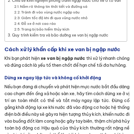
Chia sẻ kinh nghiệm phòng tránh ngập nước cho xe ô tô van
Nắm rõ thông tin thời tiết và đường sá
Tránh đi vào vùng nước ngập sâu
Giảm tốc độ khi đi qua vũng nước nhỏ
Đỗ xe ở nơi cao ráo
Trang bị bảo hiểm thủy kích
Quy trình kiểm tra và bảo dưỡng xe van bị ngập nước
Cách xử lý khẩn cấp khi xe van bị ngập nước
Khi bạn phát hiện
xe van bị ngập nước
thì xử lý nhanh chóng
và đúng cách là yếu tố then chốt để hạn chế tối đa hư hỏng.
Dừng xe ngay lập tức và không cố khởi động
Nếu bạn đang di chuyển và phát hiện mực nước bắt đầu dâng
cao chạm đến ống xả hoặc sàn xe, hãy tìm cách dừng xe ở vị
trí an toàn nhất có thể và tắt máy ngay lập tức. Đừng cố
gắng khởi động lại xe khi nước đã vào động cơ hoặc hệ thống
điện bởi điều này sẽ gây ra hiện tượng thủy kích, khiến nước đi
vào buồng đốt làm cong hoặc gãy tay biên, thậm chí phá hủy
toàn bộ động cơ. Hậu quả của thủy kích thường rất nặng nề