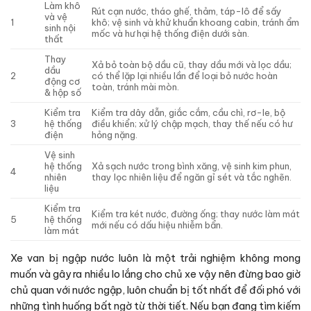
Làm khô
Rút cạn nước, tháo ghế, thảm, táp-lô để sấy
và vệ
1
khô; vệ sinh và khử khuẩn khoang cabin, tránh ẩm
sinh nội
mốc và hư hại hệ thống điện dưới sàn.
thất
Thay
Xả bỏ toàn bộ dầu cũ, thay dầu mới và lọc dầu;
dầu
2
có thể lặp lại nhiều lần để loại bỏ nước hoàn
động cơ
toàn, tránh mài mòn.
& hộp số
Kiểm tra
Kiểm tra dây dẫn, giắc cắm, cầu chì, rơ-le, bộ
3
hệ thống
điều khiển; xử lý chập mạch, thay thế nếu có hư
điện
hỏng nặng.
Vệ sinh
hệ thống
Xả sạch nước trong bình xăng, vệ sinh kim phun,
4
nhiên
thay lọc nhiên liệu để ngăn gỉ sét và tắc nghẽn.
liệu
Kiểm tra
Kiểm tra két nước, đường ống; thay nước làm mát
5
hệ thống
mới nếu có dấu hiệu nhiễm bẩn.
làm mát
Xe van bị ngập nước luôn là một trải nghiệm không mong
muốn và gây ra nhiều lo lắng cho chủ xe vậy nên đừng bao giờ
chủ quan với nước ngập, luôn chuẩn bị tốt nhất để đối phó với
những tình huống bất ngờ từ thời tiết. Nếu bạn đang tìm kiếm