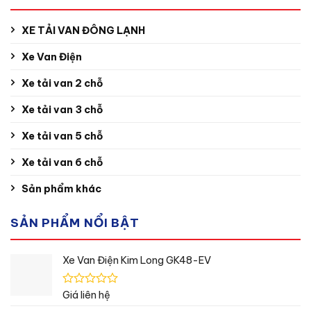
XE TẢI VAN ĐÔNG LẠNH
Xe Van Điện
Xe tải van 2 chỗ
Xe tải van 3 chỗ
Xe tải van 5 chỗ
Xe tải van 6 chỗ
Sản phẩm khác
SẢN PHẨM NỔI BẬT
Xe Van Điện Kim Long GK48-EV
Được
Giá liên hệ
xếp