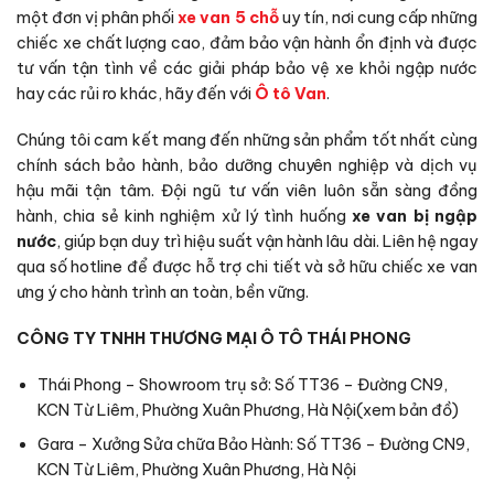
một đơn vị phân phối
xe van 5 chỗ
uy tín, nơi cung cấp những
chiếc xe chất lượng cao, đảm bảo vận hành ổn định và được
tư vấn tận tình về các giải pháp bảo vệ xe khỏi ngập nước
hay các rủi ro khác, hãy đến với
Ô tô Van
.
Chúng tôi cam kết mang đến những sản phẩm tốt nhất cùng
chính sách bảo hành, bảo dưỡng chuyên nghiệp và dịch vụ
hậu mãi tận tâm. Đội ngũ tư vấn viên luôn sẵn sàng đồng
hành, chia sẻ kinh nghiệm xử lý tình huống
xe van bị ngập
nước
, giúp bạn duy trì hiệu suất vận hành lâu dài. Liên hệ ngay
qua số hotline để được hỗ trợ chi tiết và sở hữu chiếc xe van
ưng ý cho hành trình an toàn, bền vững.
CÔNG TY TNHH THƯƠNG MẠI Ô TÔ THÁI PHONG
Thái Phong – Showroom trụ sở: Số TT36 – Đường CN9,
KCN Từ Liêm, Phường Xuân Phương, Hà Nội(
xem bản đồ
)
Gara – Xưởng Sửa chữa Bảo Hành: Số TT36 – Đường CN9,
KCN Từ Liêm, Phường Xuân Phương, Hà Nội