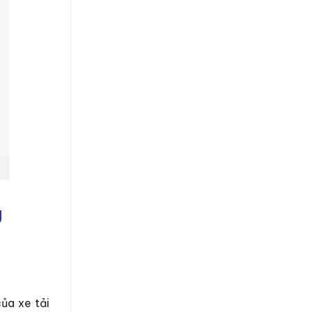
g
ủa xe tải