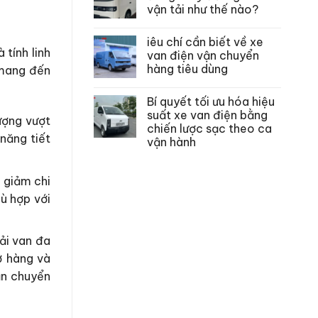
vận tải như thế nào?
iêu chí cần biết về xe
 tính linh
van điện vận chuyển
hàng tiêu dùng
mang đến
Bí quyết tối ưu hóa hiệu
suất xe van điện bằng
ượng vượt
chiến lược sạc theo ca
năng tiết
vận hành
p giảm chi
ù hợp với
ải van đa
ở hàng và
ận chuyển