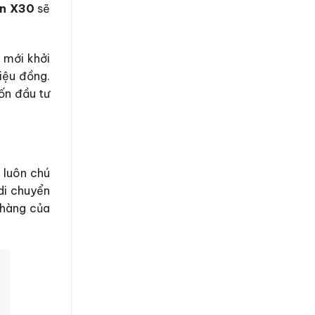
en X30
sẽ
 mới khởi
iệu đồng.
uốn đầu tư
 luôn chú
di chuyển
 hàng của