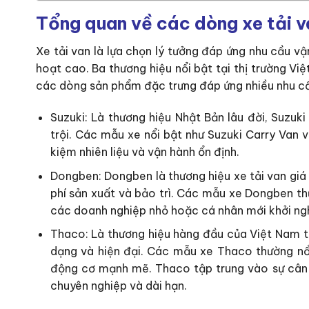
Tổng quan về các dòng xe tải 
Xe tải van là lựa chọn lý tưởng đáp ứng nhu cầu vậ
hoạt cao. Ba thương hiệu nổi bật tại thị trường 
các dòng sản phẩm đặc trưng đáp ứng nhiều nhu cầ
Suzuki: Là thương hiệu Nhật Bản lâu đời, Suzuk
trội. Các mẫu xe nổi bật như Suzuki Carry Van 
kiệm nhiên liệu và vận hành ổn định.
Dongben: Dongben là thương hiệu xe tải van giá 
phí sản xuất và bảo trì. Các mẫu xe Dongben th
các doanh nghiệp nhỏ hoặc cá nhân mới khởi ng
Thaco: Là thương hiệu hàng đầu của Việt Nam t
dạng và hiện đại. Các mẫu xe Thaco thường nổi 
động cơ mạnh mẽ. Thaco tập trung vào sự cân đ
chuyên nghiệp và dài hạn.