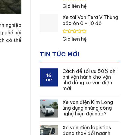
Được
Giá liên hệ
xếp
hạng
Xe tải Van Tera V Thùng
0
bảo ôn 0 - 10 độ
nh nghiệp
5
sao
ng phố nội
Được
Giá liên hệ
ch có thể
xếp
hạng
0
TIN TỨC MỚI
5
sao
Cách để tối ưu 50% chi
16
phí vận hành kho vận
Th7
nhờ dòng xe van điện
mới
Xe van điện Kim Long
ứng dụng những công
nghệ hiện đại nào?
Xe van điện logistics
đang thay đổi ngành