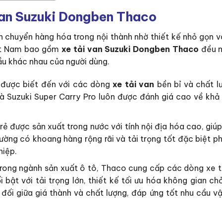
van Suzuki Dongben Thaco
n chuyển hàng hóa trong nội thành nhờ thiết kế nhỏ gọn và
Việt Nam bao gồm
xe tải van Suzuki Dongben Thaco
đều 
u khác nhau của người dùng.
i được biết đến với các dòng
xe tải van
bền bỉ và chất l
và Suzuki Super Carry Pro luôn được đánh giá cao về khả 
rẻ được sản xuất trong nước với tính nội địa hóa cao, giú
ường có khoang hàng rộng rãi và tải trọng tốt đặc biệt ph
hiệp.
rong ngành sản xuất ô tô, Thaco cung cấp các dòng xe t
bật với tải trọng lớn, thiết kế tối ưu hóa không gian ch
ối giữa giá thành và chất lượng, đáp ứng tốt nhu cầu v