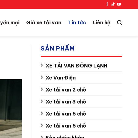
yến mại
Giá xe tải van
Tin tức
Liên hệ
SẢN PHẨM
XE TẢI VAN ĐÔNG LẠNH
Xe Van Điện
Xe tải van 2 chỗ
Xe tải van 3 chỗ
Xe tải van 5 chỗ
Xe tải van 6 chỗ
Sản phẩm khác