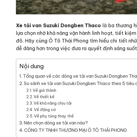
Xe tải van Suzuki Dongben Thaco
là ba thương h
lựa chọn nhờ khả năng vận hành linh hoạt, tiết kiệm
đô. Hãy cùng Ô Tô Thái Phong tìm hiểu chi tiết nh
dễ dàng hơn trong việc đưa ra quyết định sáng suốt 
Nội dung
Tổng quan về các dòng xe tải van Suzuki Dongben Th
So sánh xe tải van Suzuki Dongben Thaco theo 5 tiêu 
Về giá thành
Về thiết kế
Về khả năng chịu tải
Về động cơ
Về phụ tùng thay thế
Nên chọn dòng xe tải van nào?
CÔNG TY TNHH THƯƠNG MẠI Ô TÔ THÁI PHONG