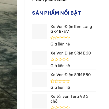
SẢN PHẨM NỔI BẬT
Xe Van Điện Kim Long
GK48-EV
Được
Giá liên hệ
xếp
hạng
Xe Van Điện SRM E60
0
5
sao
Được
Giá liên hệ
xếp
hạng
Xe Van Điện SRM E80
0
5
sao
Được
Giá liên hệ
xếp
hạng
Xe tải van Tera V3 2
0
chỗ
5
sao