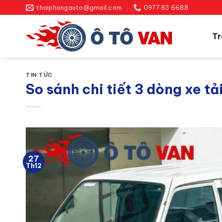
Bỏ
thaiphongauto@gmail.com
0977 83 6688
qua
nội
Tr
dung
TIN TỨC
So sánh chi tiết 3 dòng xe 
27
Th12