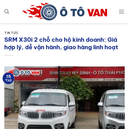
Bỏ
qua
nội
dung
TIN TỨC
SRM X30i 2 chỗ cho hộ kinh doanh: Giá
hợp lý, dễ vận hành, giao hàng linh hoạt
15
Th2