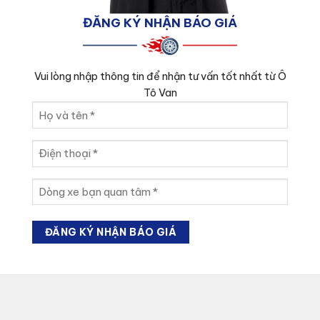
ĐĂNG KÝ NHẬN BÁO GIÁ
Vui lòng nhập thông tin để nhận tư vấn tốt nhất từ Ô
Tô Van
Họ
và
tên
Điện
(Required)
thoại
(Required)
Dòng
xe
bạn
quan
tâm
(Required)