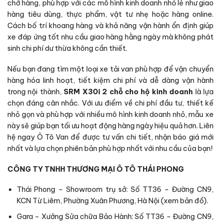
chở hàng, phù hợp với các mô hình kinh doanh nhỏ lẻ như giao
hàng tiêu dùng, thực phẩm, vật tư nhẹ hoặc hàng online.
Cách bố trí khoang hàng và khả năng vận hành ổn định giúp
xe đáp ứng tốt nhu cầu giao hàng hằng ngày mà không phát
sinh chi phí dư thừa không cần thiết.
Nếu bạn đang tìm một loại xe tải van phù hợp để vận chuyển
hàng hóa linh hoạt, tiết kiệm chi phí và dễ dàng vận hành
trong nội thành,
SRM X30i 2 chỗ cho hộ kinh doanh
là lựa
chọn đáng cân nhắc. Với ưu điểm về chi phí đầu tư, thiết kế
nhỏ gọn và phù hợp với nhiều mô hình kinh doanh nhỏ, mẫu xe
này sẽ giúp bạn tối ưu hoạt động hàng ngày hiệu quả hơn. Liên
hệ ngay Ô Tô Van để được tư vấn chi tiết, nhận báo giá mới
nhất và lựa chọn phiên bản phù hợp nhất với nhu cầu của bạn!
CÔNG TY TNHH THƯƠNG MẠI Ô TÔ THÁI PHONG
Thái Phong – Showroom trụ sở: Số TT36 – Đường CN9,
KCN Từ Liêm, Phường Xuân Phương, Hà Nội (
xem bản đồ
).
Gara – Xưởng Sửa chữa Bảo Hành: Số TT36 – Đường CN9,