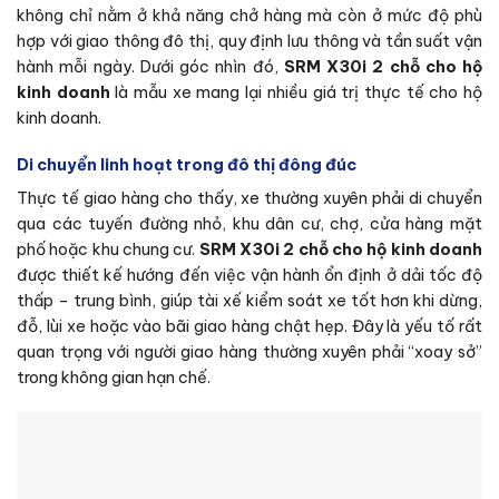
không chỉ nằm ở khả năng chở hàng mà còn ở mức độ phù
hợp với giao thông đô thị, quy định lưu thông và tần suất vận
hành mỗi ngày. Dưới góc nhìn đó,
SRM X30i 2 chỗ cho hộ
kinh doanh
là mẫu xe mang lại nhiều giá trị thực tế cho hộ
kinh doanh.
Di chuyển linh hoạt trong đô thị đông đúc
Thực tế giao hàng cho thấy, xe thường xuyên phải di chuyển
qua các tuyến đường nhỏ, khu dân cư, chợ, cửa hàng mặt
phố hoặc khu chung cư.
SRM X30i 2 chỗ cho hộ kinh doanh
được thiết kế hướng đến việc vận hành ổn định ở dải tốc độ
thấp – trung bình, giúp tài xế kiểm soát xe tốt hơn khi dừng,
đỗ, lùi xe hoặc vào bãi giao hàng chật hẹp. Đây là yếu tố rất
quan trọng với người giao hàng thường xuyên phải “xoay sở”
trong không gian hạn chế.