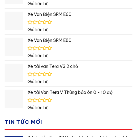
Được
Giá liên hệ
xếp
hạng
Xe Van Điện SRM E60
0
5
sao
Được
Giá liên hệ
xếp
hạng
Xe Van Điện SRM E80
0
5
sao
Được
Giá liên hệ
xếp
hạng
Xe tải van Tera V3 2 chỗ
0
5
sao
Được
Giá liên hệ
xếp
hạng
Xe tải Van Tera V Thùng bảo ôn 0 - 10 độ
0
5
sao
Được
Giá liên hệ
xếp
hạng
TIN TỨC MỚI
0
5
sao