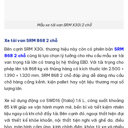
Mẫu xe tải van SRM X30i 2 chỗ
Xe tải van SRM 868 2 chỗ
Bên cạnh SRM X30i, thương hiệu này còn có phiên bản
SRM
868 2 chỗ
cũng là lựa chọn lý tưởng cho nhu cầu mẫu xe tải
van trọng tải lớn có trang bị hệ thống EBD. Với tải trọng cho
phép lên tới 868 kg và thùng hàng có kích thước lớn 2.500 ×
1.390 × 1.320 mm, SRM 868 2 chỗ đáp ứng dễ dàng nhu cầu
chở hàng cồng kềnh, kiện pallet hay vật liệu thương mại số
lượng lớn.
Xe sử dụng động cơ SWD16 (Italia) 1.6 L, công suất khoảng
85 kW giúp xe vận hành mạnh mẽ, bền bỉ và tiết kiệm nhiên
liệu ngay cả khi chở đầy tải. Bên cạnh đó, ngoại thất hiện đại
với thiết kế khỏe khoắn, nội thất tiện nghi với ghế da, điều
hòa, màn hình cảm ứng, kính chỉnh điện, khóa từ xa và nhiều