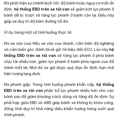
Khi phát hiện sự chênh lệch tốc độ bánh hoặc nguy cơ mất ổn
định,
hệ thống EBD trên xe tải van
sẽ giảm bớt lực phanh ở
bánh dễ bị trượt và tăng lực phanh ở bánh còn lại. Điều này
giúp xe duy trì độ bám đường tối đa.
Ví dụ trong một số tình huống thực tế:
Khi xe vào cua: Nếu xe vào cua nhanh, cảm biến độ nghiêng
và cảm biến góc đánh lái sẽ gửi tín hiệu đến ECU. Lúc này
hệ
thống EBD trên xe tải van
sẽ tăng lực phanh ở phía bánh
chịu tải nhiều hơn, giảm lực phanh ở bánh phía ngoài cua để
tránh mất lái. Nhờ đó xe giữ được quỹ đạo ổn định, hạn chế
hiện tượng lạng đuôi.
Khi phanh gấp: Trong tình huống phanh khẩn cấp,
hệ thống
EBD trên xe tải van
phân bổ lực phanh nhiều hơn cho các
bánh sau để giảm khoảng cách dừng và tăng độ ổn định. Sự
phối hợp giữa EBD và ABS giúp bánh xe không bị khóa cứng,
đồng thời duy trì khả năng điều khiển hướng trong suốt quá
trình phanh.