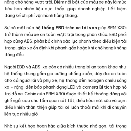
năng chở hàng vượt trội. Điểm nổi bật của mẫu xe này là mức
tiêu hao nhiên liệu cực thấp, giúp doanh nghiệp tiết kiệm
đáng kể chi phí vận hành hằng tháng.
Sự có mặt của
hệ thống EBD trên xe tải van
giúp SRM X30i
trở thành mẫu xe an toàn vượt trội trong phân khúc. EBD phối
hợp cùng ABS, phân bổ chính xác lực phanh theo điều kiện tải
trọng, giúp xe ổn định khi phanh gấp hoặc khi chở hàng không
đồng đều.
Ngoài EBD và ABS, xe còn có nhiều trang bị an toàn khác như:
hệ thống khung gầm gia cường chống xoắn, dây đai an toàn
cho cả người lái và phụ xe, hệ thống đèn halogen chiếu sáng
xa – rộng, đèn báo phanh dạng LED và camera lùi tích hợp hỗ
trợ đỗ xe. Cabin của SRM X30i được thiết kế thoáng đãng với
ghế ngồi cao cho tầm quan sát tốt, điều hòa mát sâu và cụm
điều khiển thân thiện giúp tài xế luôn thoải mái khi di chuyển
liên tục nhiều giờ.
Nhờ sự kết hợp hoàn hảo giữa kích thước nhỏ gọn, tải trọng