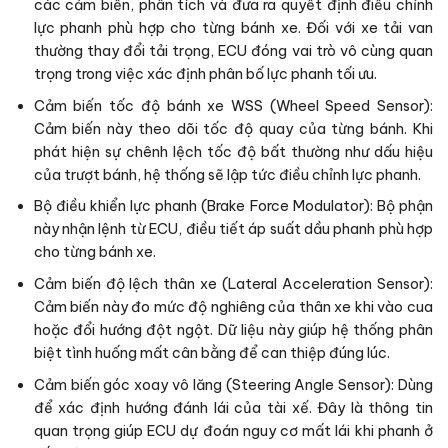
các cảm biến, phân tích và đưa ra quyết định điều chỉnh
lực phanh phù hợp cho từng bánh xe. Đối với xe tải van
thường thay đổi tải trọng, ECU đóng vai trò vô cùng quan
trọng trong việc xác định phân bố lực phanh tối ưu.
Cảm biến tốc độ bánh xe WSS (Wheel Speed Sensor):
Cảm biến này theo dõi tốc độ quay của từng bánh. Khi
phát hiện sự chênh lệch tốc độ bất thường như dấu hiệu
của trượt bánh, hệ thống sẽ lập tức điều chỉnh lực phanh.
Bộ điều khiển lực phanh (Brake Force Modulator): Bộ phận
này nhận lệnh từ ECU, điều tiết áp suất dầu phanh phù hợp
cho từng bánh xe.
Cảm biến độ lệch thân xe (Lateral Acceleration Sensor):
Cảm biến này đo mức độ nghiêng của thân xe khi vào cua
hoặc đổi hướng đột ngột. Dữ liệu này giúp hệ thống phân
biệt tình huống mất cân bằng để can thiệp đúng lúc.
Cảm biến góc xoay vô lăng (Steering Angle Sensor): Dùng
để xác định hướng đánh lái của tài xế. Đây là thông tin
quan trọng giúp ECU dự đoán nguy cơ mất lái khi phanh ở