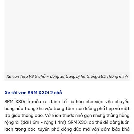
Xe van Tera V8 5 chỗ – dòng xe trang bị hệ thống EBD thông minh
Xe tải van SRM X30i 2 chỗ
SRM X30i là mẫu xe được tối ưu hóa cho việc vận chuyển
hàng hóa trong khu vực trung tâm, nơi đường phố hẹp và mật
độ giao thông cao. Với kích thước nhỏ gọn nhưng thùng hàng
rộng rãi (dài 1,6m – rộng 1,4m), SRM X30i có thể dễ dàng luồn
lách trong các tuyến phố đông đúc mà vẫn đảm bảo khả