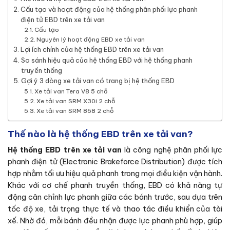
Cấu tạo và hoạt động của hệ thống phân phối lực phanh
điện tử EBD trên xe tải van
Cấu tạo
Nguyên lý hoạt động EBD xe tải van
Lợi ích chính của hệ thống EBD trên xe tải van
So sánh hiệu quả của hệ thống EBD với hệ thống phanh
truyền thống
Gợi ý 3 dòng xe tải van có trang bị hệ thống EBD
Xe tải van Tera V8 5 chỗ
Xe tải van SRM X30i 2 chỗ
Xe tải van SRM 868 2 chỗ
Thế nào là hệ thống EBD trên xe tải van?
Hệ thống EBD trên xe tải van
là công nghệ phân phối lực
phanh điện tử (Electronic Brakeforce Distribution) được tích
hợp nhằm tối ưu hiệu quả phanh trong mọi điều kiện vận hành.
Khác với cơ chế phanh truyền thống, EBD có khả năng tự
động cân chỉnh lực phanh giữa các bánh trước, sau dựa trên
tốc độ xe, tải trọng thực tế và thao tác điều khiển của tài
xế. Nhờ đó, mỗi bánh đều nhận được lực phanh phù hợp, giúp