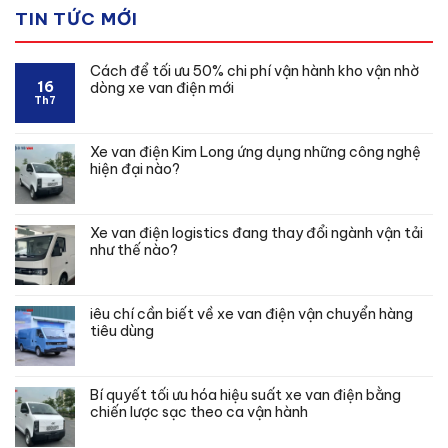
hạng
TIN TỨC MỚI
0
5
sao
Cách để tối ưu 50% chi phí vận hành kho vận nhờ
16
dòng xe van điện mới
Th7
Xe van điện Kim Long ứng dụng những công nghệ
hiện đại nào?
Xe van điện logistics đang thay đổi ngành vận tải
như thế nào?
iêu chí cần biết về xe van điện vận chuyển hàng
tiêu dùng
Bí quyết tối ưu hóa hiệu suất xe van điện bằng
chiến lược sạc theo ca vận hành