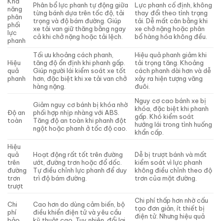
Khả
Phân bổ lực phanh tự động giữa
Lực phanh cố định, không
năng
từng bánh dựa trên tốc độ, tải
thay đổi theo tình trạng
phân
trọng và độ bám đường. Giúp
tải. Dễ mất cân bằng khi
phối
xe tải van giữ thăng bằng ngay
xe chở nặng hoặc phân
lực
cả khi chở nặng hoặc tải lệch.
bổ hàng hóa không đều.
phanh
Tối ưu khoảng cách phanh,
Hiệu quả phanh giảm khi
Hiệu
tăng độ ổn định khi phanh gấp.
tải trọng tăng. Khoảng
quả
Giúp người lái kiểm soát xe tốt
cách phanh dài hơn và dễ
phanh
hơn, đặc biệt khi xe tải van chở
xảy ra hiện tượng văng
hàng nặng.
đuôi.
Nguy cơ cao bánh xe bị
Giảm nguy cơ bánh bị khóa nhờ
khóa, đặc biệt khi phanh
Độ an
phối hợp nhịp nhàng với ABS.
gấp. Khó kiểm soát
toàn
Tăng độ an toàn khi phanh đột
hướng lái trong tình huống
ngột hoặc phanh ở tốc độ cao.
khẩn cấp.
Hiệu
quả
Hoạt động rất tốt trên đường
Dễ bị trượt bánh và mất
trên
ướt, đường trơn hoặc đổ dốc.
kiểm soát vì lực phanh
đường
Tự điều chỉnh lực phanh để duy
không điều chỉnh theo độ
trơn
trì độ bám đường.
trơn của mặt đường.
trượt
Chi phí thấp hơn nhờ cấu
Chi
Cao hơn do dùng cảm biến, bộ
tạo đơn giản, ít thiết bị
phí
điều khiển điện tử và yêu cầu
điện tử. Nhưng hiệu quả
bảo
kỹ thuật cao. Tuy nhiên, đổi lại