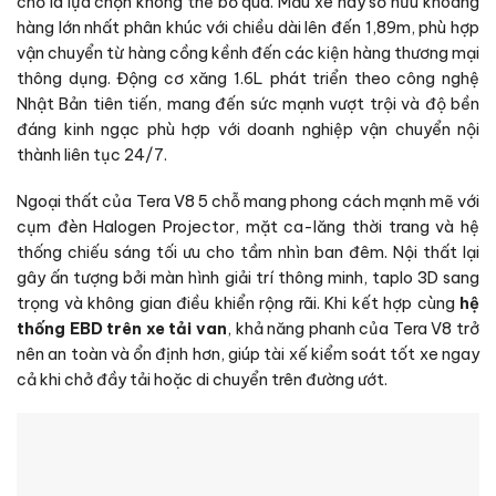
chỗ là lựa chọn không thể bỏ qua. Mẫu xe này sở hữu khoang
hàng lớn nhất phân khúc với chiều dài lên đến 1,89m, phù hợp
vận chuyển từ hàng cồng kềnh đến các kiện hàng thương mại
thông dụng. Động cơ xăng 1.6L phát triển theo công nghệ
Nhật Bản tiên tiến, mang đến sức mạnh vượt trội và độ bền
đáng kinh ngạc phù hợp với doanh nghiệp vận chuyển nội
thành liên tục 24/7.
Ngoại thất của Tera V8 5 chỗ mang phong cách mạnh mẽ với
cụm đèn Halogen Projector, mặt ca-lăng thời trang và hệ
thống chiếu sáng tối ưu cho tầm nhìn ban đêm. Nội thất lại
gây ấn tượng bởi màn hình giải trí thông minh, taplo 3D sang
trọng và không gian điều khiển rộng rãi. Khi kết hợp cùng
hệ
thống EBD trên xe tải van
, khả năng phanh của Tera V8 trở
nên an toàn và ổn định hơn, giúp tài xế kiểm soát tốt xe ngay
cả khi chở đầy tải hoặc di chuyển trên đường ướt.