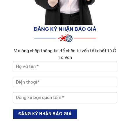
ĐĂNG KÝ NHẬN BÁO GIÁ
Vui lòng nhập thông tin để nhận tư vấn tốt nhất từ Ô
Tô Van
Họ
và
tên
Điện
(Required)
thoại
(Required)
Dòng
xe
bạn
quan
tâm