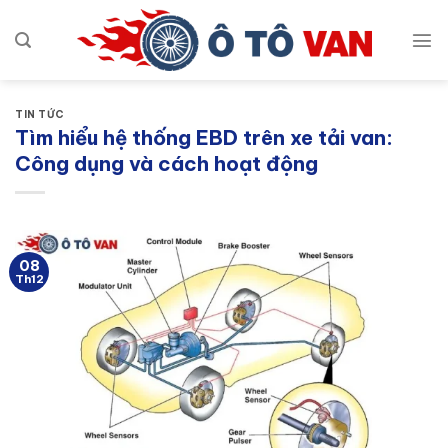
Bỏ
qua
nội
dung
TIN TỨC
Tìm hiểu hệ thống EBD trên xe tải van:
Công dụng và cách hoạt động
08
Th12