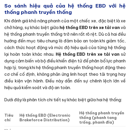
So sánh hiệu quả của hệ thống EBD với hệ
thống phanh truyền thống
Khi đánh giá khả năng phanh của một chiếc xe, đặc biệt là xe
chở hàng, sự khác biệt giữa
hệ thống EBD trên xe tải van
và
hệ thống phanh truyền thống trở nên rất rõ rệt. Dù cả hai đều
hướng đến mục tiêu chung là đảm bảo an toàn khi giảm tốc,
cách thức hoạt động và mức độ hiệu quả của từng hệ thống
lại hoàn toàn khác nhau.
Hệ thống EBD trên xe tải van
sử
dụng cảm biến và bộ điều khiển điện tử để phân bổ lực phanh
hợp lý, trong khi hệ thống phanh truyền thống hoạt động theo
cơ chế cố định, không phản ứng linh hoạt theo tải trọng hay
điều kiện vận hành. Điều này dẫn đến sự chênh lệch lớn về
hiệu quả kiểm soát và độ an toàn.
Dưới đây là phân tích chi tiết sự khác biệt giữa hai hệ thống:
Hệ thống phanh truyền
Tiêu
Hệ thống EBD (Electronic
thống (phanh tang
chí
Brakeforce Distribution)
trống, phanh đĩa)