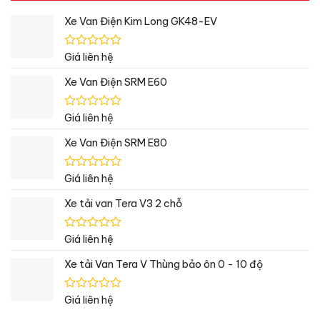
Xe Van Điện Kim Long GK48-EV
Được
Giá liên hệ
xếp
hạng
Xe Van Điện SRM E60
0
5
sao
Được
Giá liên hệ
xếp
hạng
Xe Van Điện SRM E80
0
5
sao
Được
Giá liên hệ
xếp
hạng
Xe tải van Tera V3 2 chỗ
0
5
sao
Được
Giá liên hệ
xếp
hạng
Xe tải Van Tera V Thùng bảo ôn 0 - 10 độ
0
5
sao
Được
Giá liên hệ
xếp