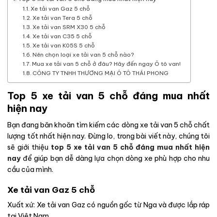
Xe tải van Gaz 5 chỗ
Xe tải van Tera 5 chỗ
Xe tải van SRM X30 5 chỗ
Xe tải van C35 5 chỗ
Xe tải van K05S 5 chỗ
Nên chọn loại xe tải van 5 chỗ nào?
Mua xe tải van 5 chỗ ở đâu? Hãy đến ngay Ô tô van!
CÔNG TY TNHH THƯƠNG MẠI Ô TÔ THÁI PHONG
Top 5 xe tải van 5 chỗ đáng mua nhất
hiện nay
Bạn đang băn khoăn tìm kiếm các dòng xe tải van 5 chỗ chất
lượng tốt nhất hiện nay. Đừng lo, trong bài viết này, chúng tôi
sẽ giới thiệu
top 5 xe tải van 5 chỗ đáng mua nhất hiện
nay
để giúp bạn dễ dàng lựa chọn dòng xe phù hợp cho nhu
cầu của mình.
Xe tải van Gaz 5 chỗ
Xuất xứ: Xe tải van Gaz có nguồn gốc từ Nga và được lắp ráp
tại Việt Nam.