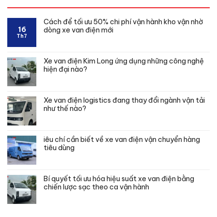
5
sao
Cách để tối ưu 50% chi phí vận hành kho vận nhờ
16
dòng xe van điện mới
Th7
Xe van điện Kim Long ứng dụng những công nghệ
hiện đại nào?
Xe van điện logistics đang thay đổi ngành vận tải
như thế nào?
iêu chí cần biết về xe van điện vận chuyển hàng
tiêu dùng
Bí quyết tối ưu hóa hiệu suất xe van điện bằng
chiến lược sạc theo ca vận hành