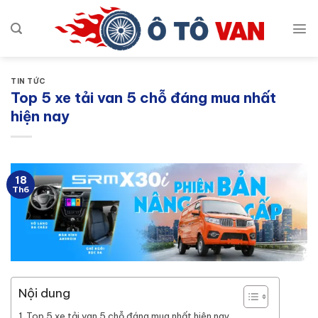
Bỏ
qua
nội
dung
TIN TỨC
Top 5 xe tải van 5 chỗ đáng mua nhất
hiện nay
18
Th6
Nội dung
Top 5 xe tải van 5 chỗ đáng mua nhất hiện nay