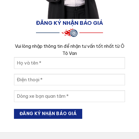
ĐĂNG KÝ NHẬN BÁO GIÁ
Vui lòng nhập thông tin để nhận tư vấn tốt nhất từ Ô
Tô Van
Họ
và
tên
Điện
(Required)
thoại
(Required)
Dòng
xe
bạn
quan
tâm
(Required)