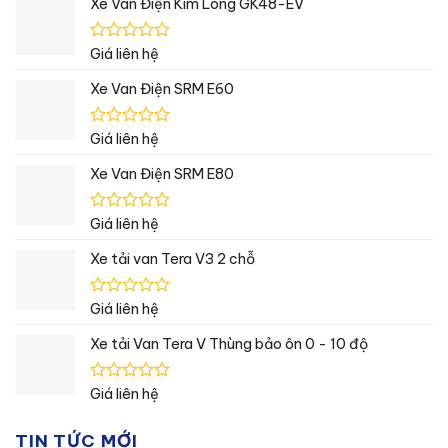
Xe Van Điện Kim Long GK48-EV
Được
Giá liên hệ
xếp
hạng
Xe Van Điện SRM E60
0
5
sao
Được
Giá liên hệ
xếp
hạng
Xe Van Điện SRM E80
0
5
sao
Được
Giá liên hệ
xếp
hạng
Xe tải van Tera V3 2 chỗ
0
5
sao
Được
Giá liên hệ
xếp
hạng
Xe tải Van Tera V Thùng bảo ôn 0 - 10 độ
0
5
sao
Được
Giá liên hệ
xếp
hạng
TIN TỨC MỚI
0