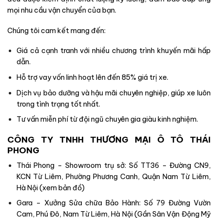
mọi nhu cầu vận chuyển của bạn.
Chúng tôi cam kết mang đến:
Giá cả cạnh tranh với nhiều chương trình khuyến mãi hấp
dẫn.
Hỗ trợ vay vốn linh hoạt lên đến 85% giá trị xe.
Dịch vụ bảo dưỡng và hậu mãi chuyên nghiệp, giúp xe luôn
trong tình trạng tốt nhất.
Tư vấn miễn phí từ đội ngũ chuyên gia giàu kinh nghiệm.
CÔNG TY TNHH THƯƠNG MẠI Ô TÔ THÁI
PHONG
Thái Phong – Showroom trụ sở: Số TT36 – Đường CN9,
KCN Từ Liêm, Phường Phương Canh, Quận Nam Từ Liêm,
Hà Nội (
xem bản đồ
)
Gara – Xưởng Sửa chữa Bảo Hành: Số 79 Đường Vườn
Cam, Phú Đô, Nam Từ Liêm, Hà Nội (Gần Sân Vận Động Mỹ