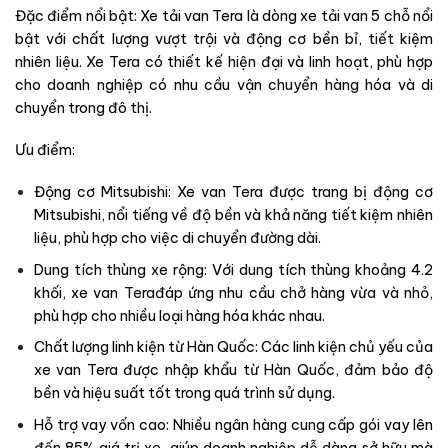
Đặc điểm nổi bật: Xe tải van Tera là dòng xe tải van 5 chỗ nổi
bật với chất lượng vượt trội và động cơ bền bỉ, tiết kiệm
nhiên liệu. Xe Tera có thiết kế hiện đại và linh hoạt, phù hợp
cho doanh nghiệp có nhu cầu vận chuyển hàng hóa và di
chuyển trong đô thị.
Ưu điểm:
Động cơ Mitsubishi: Xe van Tera được trang bị động cơ
Mitsubishi, nổi tiếng về độ bền và khả năng tiết kiệm nhiên
liệu, phù hợp cho việc di chuyển đường dài.
Dung tích thùng xe rộng: Với dung tích thùng khoảng 4.2
khối, xe van Terađáp ứng nhu cầu chở hàng vừa và nhỏ,
phù hợp cho nhiều loại hàng hóa khác nhau.
Chất lượng linh kiện từ Hàn Quốc: Các linh kiện chủ yếu của
xe van Tera được nhập khẩu từ Hàn Quốc, đảm bảo độ
bền và hiệu suất tốt trong quá trình sử dụng.
Hỗ trợ vay vốn cao: Nhiều ngân hàng cung cấp gói vay lên
đến 85% giá trị xe, giúp doanh nghiệp dễ dàng sở hữu mà