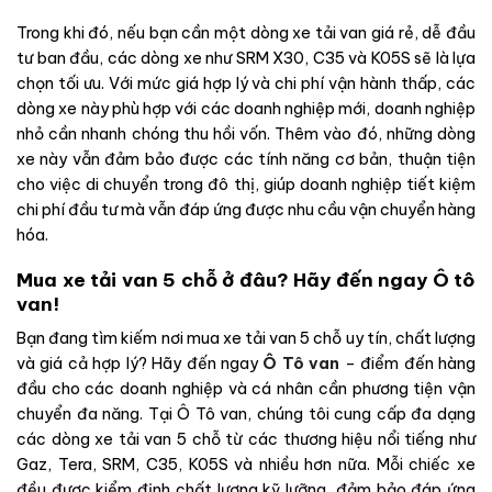
Trong khi đó, nếu bạn cần một dòng xe tải van giá rẻ, dễ đầu
tư ban đầu, các dòng xe như SRM X30, C35 và K05S sẽ là lựa
chọn tối ưu. Với mức giá hợp lý và chi phí vận hành thấp, các
dòng xe này phù hợp với các doanh nghiệp mới, doanh nghiệp
nhỏ cần nhanh chóng thu hồi vốn. Thêm vào đó, những dòng
xe này vẫn đảm bảo được các tính năng cơ bản, thuận tiện
cho việc di chuyển trong đô thị, giúp doanh nghiệp tiết kiệm
chi phí đầu tư mà vẫn đáp ứng được nhu cầu vận chuyển hàng
hóa.
Mua xe tải van 5 chỗ ở đâu? Hãy đến ngay Ô tô
van!
Bạn đang tìm kiếm nơi mua xe tải van 5 chỗ uy tín, chất lượng
và giá cả hợp lý? Hãy đến ngay
Ô Tô van
– điểm đến hàng
đầu cho các doanh nghiệp và cá nhân cần phương tiện vận
chuyển đa năng. Tại Ô Tô van, chúng tôi cung cấp đa dạng
các dòng xe tải van 5 chỗ từ các thương hiệu nổi tiếng như
Gaz, Tera, SRM, C35, K05S và nhiều hơn nữa. Mỗi chiếc xe
đều được kiểm định chất lượng kỹ lưỡng, đảm bảo đáp ứng