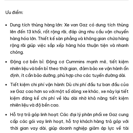
Ưu điểm:
Dung tích thùng hàng lớn: Xe van Gaz có dung tích thùng
lên đến 13 khối, rất rộng rãi, đáp ứng nhu cầu vận chuyển
hàng hóa lớn. Thiết kế sàn phẳng và không gian chứa hàng
rộng rãi giúp việc sắp xếp hàng hóa thuận tiện và nhanh
chóng.
Động cơ bền bỉ: Động cơ Cummins mạnh mẽ, tiết kiệm
nhiên liệu và bền bỉ theo thời gian, đảm bảo xe vận hành ổn
định, ít cần bảo dưỡng, phù hợp cho các tuyến đường dài.
Tiết kiệm chi phí vận hành: Dù chi phí đầu tư ban đầu của
xe Gaz cao hơn so với một số dòng xe khác, xe này lại tiết
kiệm đáng kể chi phí về lâu dài nhờ khả năng tiết kiệm
nhiên liệu và độ bền cao.
Hỗ trợ trả góp linh hoạt: Các đại lý phân phối xe Gaz cung
cấp các gói vay linh hoạt, hỗ trợ khách hàng trả góp với
thời gian vay dài, giúp doanh nghiệp giảm áp lực về tài