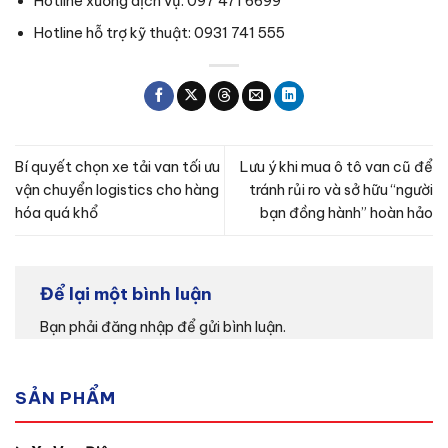
Hotline xưởng dịch vụ: 097 471 6699
Hotline hỗ trợ kỹ thuật: 0931 741 555
Bí quyết chọn xe tải van tối ưu
Lưu ý khi mua ô tô van cũ để
vận chuyển logistics cho hàng
tránh rủi ro và sở hữu “người
hóa quá khổ
bạn đồng hành” hoàn hảo
Để lại một bình luận
Bạn phải
đăng nhập
để gửi bình luận.
SẢN PHẨM