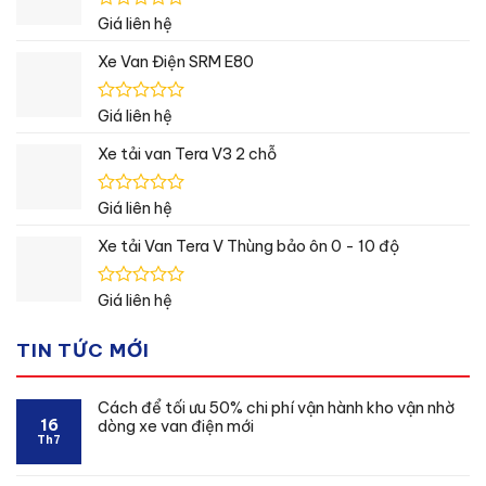
sao
Được
Giá liên hệ
xếp
hạng
Xe Van Điện SRM E80
0
5
sao
Được
Giá liên hệ
xếp
hạng
Xe tải van Tera V3 2 chỗ
0
5
sao
Được
Giá liên hệ
xếp
hạng
Xe tải Van Tera V Thùng bảo ôn 0 - 10 độ
0
5
sao
Được
Giá liên hệ
xếp
hạng
TIN TỨC MỚI
0
5
sao
Cách để tối ưu 50% chi phí vận hành kho vận nhờ
16
dòng xe van điện mới
Th7