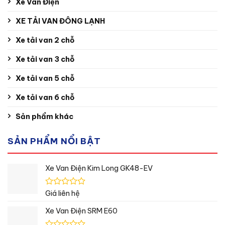
Xe Van Điện
XE TẢI VAN ĐÔNG LẠNH
Xe tải van 2 chỗ
Xe tải van 3 chỗ
Xe tải van 5 chỗ
Xe tải van 6 chỗ
Sản phẩm khác
SẢN PHẨM NỔI BẬT
Xe Van Điện Kim Long GK48-EV
Được
Giá liên hệ
xếp
hạng
Xe Van Điện SRM E60
0
5