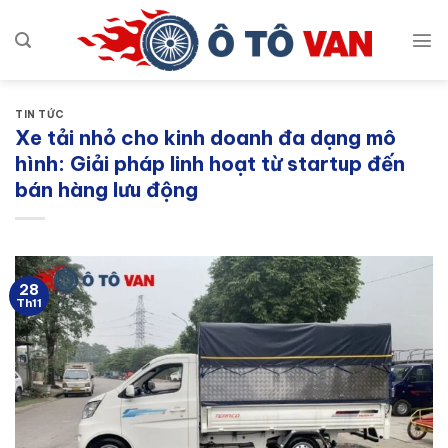
Bỏ
qua
nội
dung
TIN TỨC
Xe tải nhỏ cho kinh doanh đa dạng mô
hình: Giải pháp linh hoạt từ startup đến
bán hàng lưu động
28
Th11