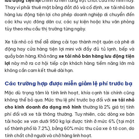
lưu động tiện lợi
chính là nền tảng vật chất của mô hình này.
Thay vì phải thuê mặt bằng đắt đỏ và cố định, xe tải nhỏ bán
hàng lưu động tiện lợi cho phép doanh nghiệp di chuyển đến
các khu vực đông dân cư, các sự kiện hoặc khu văn phòng
tùy theo nhu cầu thị trường từng ngày.
Xe tải nhỏ có thể dễ dàng cải tạo thành một quán cà phê di
động hay cửa hàng tiện lợi mini với đầy đủ tủ lạnh, bếp và
quầy bán hàng. Khả năng
xe tải nhỏ bán hàng lưu động tiện
lợi
này mở ra cơ hội tiếp cận khách hàng tiềm năng lớn mà
không cần cam kết thuê dài hạn.
Các trường hợp được miễn giảm lệ phí trước bạ
Mặc dù trọng tâm là tính linh hoạt, khía cạnh tài chính cũng
không thể bỏ qua. Mức thu lệ phí trước bạ đối với
xe tải nhỏ
cho kinh doanh đa dạng mô hình
thường là 2% giá trị tính
phí đối với xe tải thông thường. Tuy nhiên, các dòng xe bán
tải hoặc xe van dưới 950 kg lại được tính ở mức 6% (tại một
số thành phố là 7.2%), bằng 60% mức thu của xe ô tô con, do
tính chất chở người và chở hàng linh hoạt.