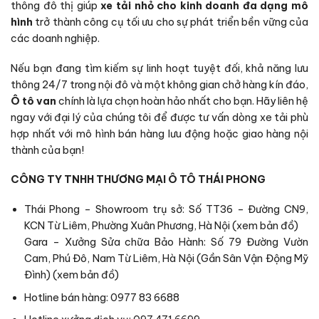
thông đô thị giúp
xe tải nhỏ cho kinh doanh đa dạng mô
hình
trở thành công cụ tối ưu cho sự phát triển bền vững của
các doanh nghiệp.
Nếu bạn đang tìm kiếm sự linh hoạt tuyệt đối, khả năng lưu
thông 24/7 trong nội đô và một không gian chở hàng kín đáo,
Ô tô van
chính là lựa chọn hoàn hảo nhất cho bạn. Hãy liên hệ
ngay với đại lý của chúng tôi để được tư vấn dòng xe tải phù
hợp nhất với mô hình bán hàng lưu động hoặc giao hàng nội
thành của bạn!
CÔNG TY TNHH THƯƠNG MẠI Ô TÔ THÁI PHONG
Thái Phong – Showroom trụ sở: Số TT36 – Đường CN9,
KCN Từ Liêm, Phường Xuân Phương, Hà Nội (
xem bản đồ
)
Gara – Xưởng Sửa chữa Bảo Hành: Số 79 Đường Vườn
Cam, Phú Đô, Nam Từ Liêm, Hà Nội (Gần Sân Vận Động Mỹ
Đình) (
xem bản đồ
)
Hotline bán hàng: 0977 83 6688