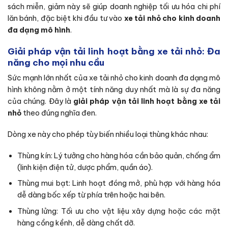
sách miễn, giảm này sẽ giúp doanh nghiệp tối ưu hóa chi phí
lăn bánh, đặc biệt khi đầu tư vào
xe tải nhỏ cho kinh doanh
đa dạng mô hình
.
Giải pháp vận tải linh hoạt bằng xe tải nhỏ: Đa
năng cho mọi nhu cầu
Sức mạnh lớn nhất của xe tải nhỏ cho kinh doanh đa dạng mô
hình không nằm ở một tính năng duy nhất mà là sự đa năng
của chúng. Đây là
giải pháp vận tải linh hoạt bằng xe tải
nhỏ
theo đúng nghĩa đen.
Dòng xe này cho phép tùy biến nhiều loại thùng khác nhau:
Thùng kín: Lý tưởng cho hàng hóa cần bảo quản, chống ẩm
(linh kiện điện tử, dược phẩm, quần áo).
Thùng mui bạt: Linh hoạt đóng mở, phù hợp với hàng hóa
dễ dàng bốc xếp từ phía trên hoặc hai bên.
Thùng lửng: Tối ưu cho vật liệu xây dựng hoặc các mặt
hàng cồng kềnh, dễ dàng chất dỡ.