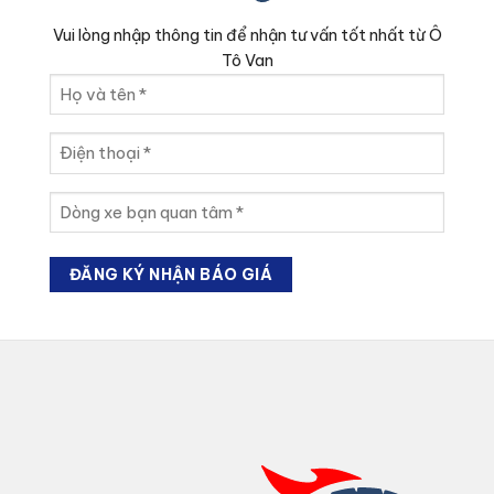
Vui lòng nhập thông tin để nhận tư vấn tốt nhất từ Ô
Tô Van
Họ
và
tên
Điện
(Required)
thoại
(Required)
Dòng
xe
bạn
quan
tâm
(Required)