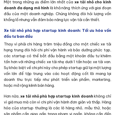
Một trong những ưu điểm lớn nhất của
xe tải nhỏ cho kinh
doanh đa dạng mô hình
là khả năng thích ứng với giai đoạn
đầu của một doanh nghiệp. Chúng không đòi hỏi lượng vốn
khổng lồ nhưng vẫn đảm bảo năng lực vận tải cần thiết.
Xe tải nhỏ phù hợp startup kinh doanh: Tối ưu hóa vốn
đầu tư ban đầu
Thay vì phải chi hàng trăm triệu đồng cho một chiếc xe tải
hạng trung đòi hỏi chi phí vận hành và bảo dưỡng phức tạp,
các startup có thể bắt đầu bằng một khoản đầu tư khiêm
tốn hơn với những chiếc xe tải nhẹ dưới 1 tấn hoặc xe tải van.
Sự khác biệt về chi phí này cho phép startup giữ lại một lượng
vốn lớn để tập trung vào các hoạt động cốt lõi mang lại
doanh thu trực tiếp như phát triển sản phẩm, marketing,
hoặc mở rộng kênh bán hàng.
Hơn nữa,
xe tải nhỏ phù hợp startup kinh doanh
không chỉ
vì giá mua mà còn vì chi phí vận hành đơn giản và thấp. Hàng
hóa của startup thường là các lô hàng nhỏ, mẫu thử, hoặc
sản phẩm cần giao gấp trong phạm vi ngắn, không cần đến