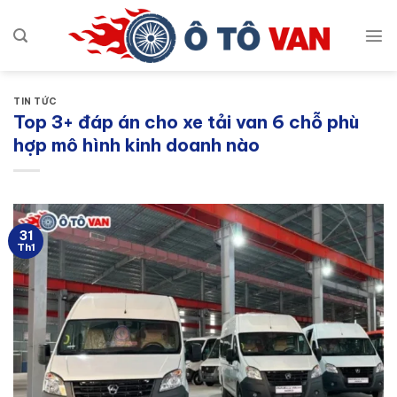
Bỏ
qua
nội
dung
TIN TỨC
Top 3+ đáp án cho xe tải van 6 chỗ phù
hợp mô hình kinh doanh nào
31
Th1