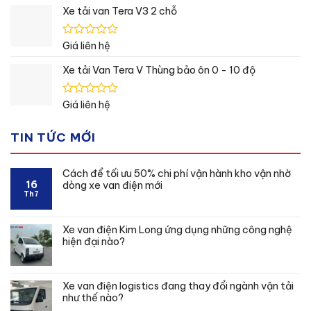
hạng
Xe tải van Tera V3 2 chỗ
0
5
sao
Được
Giá liên hệ
xếp
hạng
Xe tải Van Tera V Thùng bảo ôn 0 - 10 độ
0
5
sao
Được
Giá liên hệ
xếp
hạng
TIN TỨC MỚI
0
5
sao
Cách để tối ưu 50% chi phí vận hành kho vận nhờ
16
dòng xe van điện mới
Th7
Xe van điện Kim Long ứng dụng những công nghệ
hiện đại nào?
Xe van điện logistics đang thay đổi ngành vận tải
như thế nào?