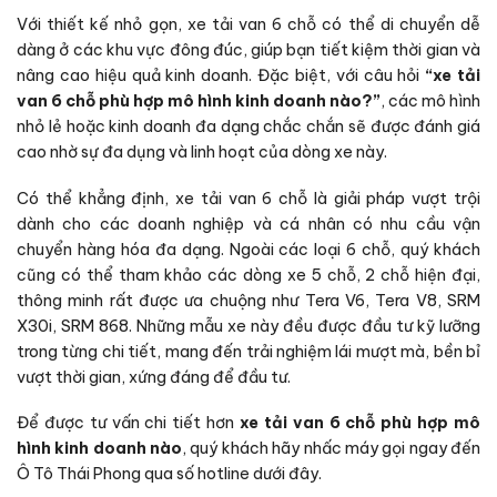
Với thiết kế nhỏ gọn, xe tải van 6 chỗ có thể di chuyển dễ
dàng ở các khu vực đông đúc, giúp bạn tiết kiệm thời gian và
nâng cao hiệu quả kinh doanh. Đặc biệt, với câu hỏi
“xe tải
van 6 chỗ phù hợp mô hình kinh doanh nào?”
, các mô hình
nhỏ lẻ hoặc kinh doanh đa dạng chắc chắn sẽ được đánh giá
cao nhờ sự đa dụng và linh hoạt của dòng xe này.
Có thể khẳng định, xe tải van 6 chỗ là giải pháp vượt trội
dành cho các doanh nghiệp và cá nhân có nhu cầu vận
chuyển hàng hóa đa dạng. Ngoài các loại 6 chỗ, quý khách
cũng có thể tham khảo các dòng xe 5 chỗ, 2 chỗ hiện đại,
thông minh rất được ưa chuộng như Tera V6, Tera V8, SRM
X30i, SRM 868. Những mẫu xe này đều được đầu tư kỹ lưỡng
trong từng chi tiết, mang đến trải nghiệm lái mượt mà, bền bỉ
vượt thời gian, xứng đáng để đầu tư.
Để được tư vấn chi tiết hơn
xe tải van 6 chỗ phù hợp mô
hình kinh doanh nào
, quý khách hãy nhấc máy gọi ngay đến
Ô Tô Thái Phong qua số hotline dưới đây.