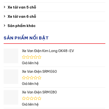
Xe tải van 5 chỗ
Xe tải van 6 chỗ
Sản phẩm khác
SẢN PHẨM NỔI BẬT
Xe Van Điện Kim Long GK48-EV
Được
Giá liên hệ
xếp
hạng
Xe Van Điện SRM E60
0
5
sao
Được
Giá liên hệ
xếp
hạng
Xe Van Điện SRM E80
0
5
sao
Được
Giá liên hệ
xếp