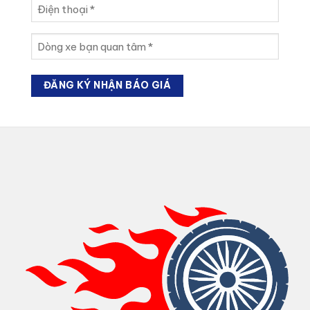
tên
Điện
(Required)
thoại
(Required)
Dòng
xe
bạn
quan
tâm
(Required)