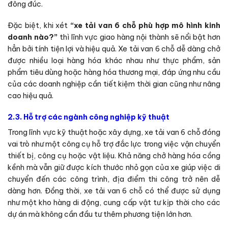
đông đúc.
Đặc biệt, khi xét
“xe tải van 6 chỗ phù hợp mô hình kinh
doanh nào?”
thì lĩnh vực giao hàng nội thành sẽ nổi bật hơn
hẳn bởi tính tiện lợi và hiệu quả. Xe tải van 6 chỗ dễ dàng chở
được nhiều loại hàng hóa khác nhau như thực phẩm, sản
phẩm tiêu dùng hoặc hàng hóa thương mại, đáp ứng nhu cầu
của các doanh nghiệp cần tiết kiệm thời gian cũng như nâng
cao hiệu quả.
2.3. Hỗ trợ các ngành công nghiệp kỹ thuật
Trong lĩnh vực kỹ thuật hoặc xây dựng,
xe tải van 6 chỗ
đóng
vai trò như một công cụ hỗ trợ đắc lực trong việc vận chuyển
thiết bị, công cụ hoặc vật liệu. Khả năng chở hàng hóa cồng
kềnh mà vẫn giữ được kích thước nhỏ gọn của xe giúp việc di
chuyển đến các công trình, địa điểm thi công trở nên dễ
dàng hơn. Đồng thời, xe tải van 6 chỗ có thể được sử dụng
như một kho hàng di động, cung cấp vật tư kịp thời cho các
dự án mà không cần đầu tư thêm phương tiện lớn hơn.