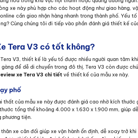
àng hóa trong khu vực nội thành hoặc quãng đường ngắn.
dòng xe này phù hợp cho các hoạt động như giao hàng, v
h online cần giao nhận hàng nhanh trong thành phố. Yếu tố
ông? Cùng chúng tôi đi tiếp vào phần đánh giá thiết kế củ
Xe Tera V3 có tốt không?
era V3, thiết kế là yếu tố được nhiều người quan tâm khi
 gàng để dễ di chuyển trong đô thị, Tera V3 còn được chú
review xe Tera V3 chi tiết
về thiết kế của mẫu xe này.
hạy phố
oại thất của mẫu xe này được đánh giá cao nhờ kích thước 
h thước tổng thể khoảng 4.000 x 1.630 x 1.900 mm, giúp dễ
 phương tiện.
thân xe cân đối giúp xe vận hành ổn định, dễ xoay trở kh