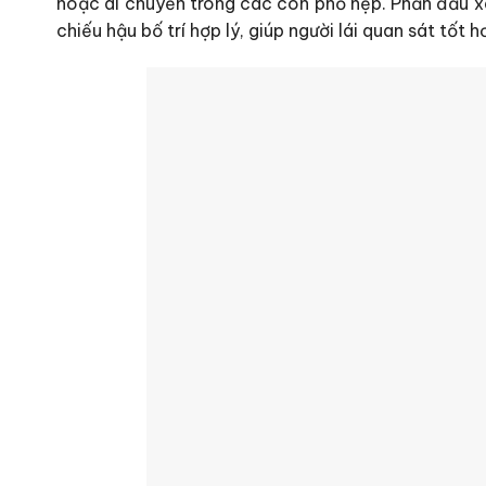
hoặc di chuyển trong các con phố hẹp. Phần đầu xe
chiếu hậu bố trí hợp lý, giúp người lái quan sát tốt h