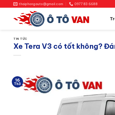
Bỏ
thaiphongauto@gmail.com
0977 83 6688
qua
nội
Tr
dung
TIN TỨC
Xe Tera V3 có tốt không? Đá
16
Th3