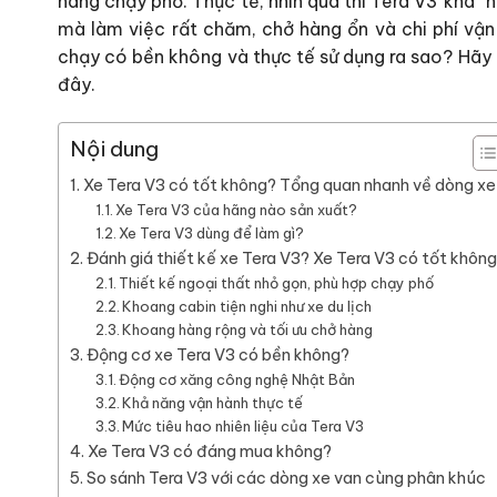
hàng chạy phố. Thực tế, nhìn qua thì Tera V3 khá “h
mà làm việc rất chăm, chở hàng ổn và chi phí vậ
chạy có bền không và thực tế sử dụng ra sao? Hã
đây.
Nội dung
Xe Tera V3 có tốt không? Tổng quan nhanh về dòng xe
Xe Tera V3 của hãng nào sản xuất?
Xe Tera V3 dùng để làm gì?
Đánh giá thiết kế xe Tera V3? Xe Tera V3 có tốt khôn
Thiết kế ngoại thất nhỏ gọn, phù hợp chạy phố
Khoang cabin tiện nghi như xe du lịch
Khoang hàng rộng và tối ưu chở hàng
Động cơ xe Tera V3 có bền không?
Động cơ xăng công nghệ Nhật Bản
Khả năng vận hành thực tế
Mức tiêu hao nhiên liệu của Tera V3
Xe Tera V3 có đáng mua không?
So sánh Tera V3 với các dòng xe van cùng phân khúc