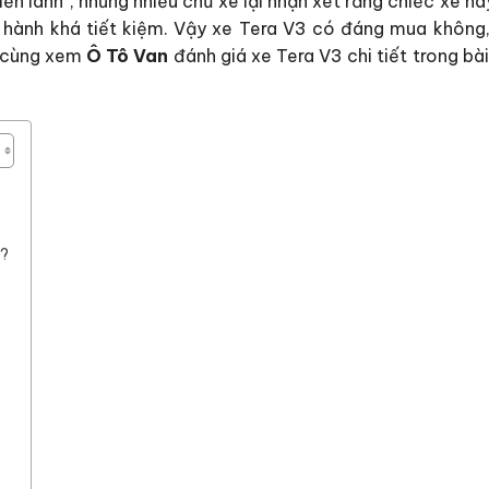
iền lành”, nhưng nhiều chủ xe lại nhận xét rằng chiếc xe n
n hành khá tiết kiệm. Vậy xe Tera V3 có đáng mua không
y cùng xem
Ô Tô Van
đánh giá xe Tera V3 chi tiết trong bài
g?