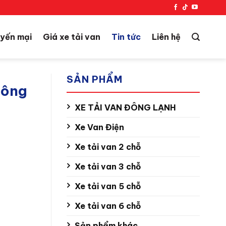
yến mại
Giá xe tải van
Tin tức
Liên hệ
SẢN PHẨM
hông
XE TẢI VAN ĐÔNG LẠNH
Xe Van Điện
Xe tải van 2 chỗ
Xe tải van 3 chỗ
Xe tải van 5 chỗ
Xe tải van 6 chỗ
Sản phẩm khác