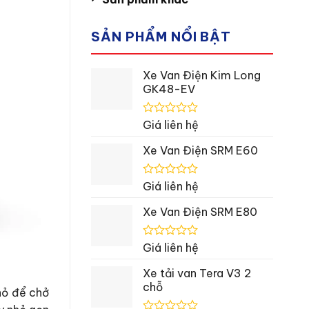
SẢN PHẨM NỔI BẬT
Xe Van Điện Kim Long
GK48-EV
Được
Giá liên hệ
xếp
hạng
Xe Van Điện SRM E60
0
5
sao
Được
Giá liên hệ
xếp
hạng
Xe Van Điện SRM E80
0
5
sao
Được
Giá liên hệ
xếp
hạng
Xe tải van Tera V3 2
0
chỗ
5
hỏ để chở
sao