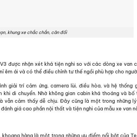
gọn, khung xe chắc chắn, cân đối
V3 được nhận xét khá tiện nghi so với các dòng xe van 
nỉ êm ái và có thể điều chỉnh tư thế ngồi phù hợp cho người 
nh giải trí cảm ứng, camera lùi, điều hòa, và hệ thống g
n khi di chuyển. Nhờ không gian cabin khá thoáng và bố t
 mà vẫn cảm thấy dễ chịu. Đây cũng là một trong những lý
đánh giá cao phần nội thất và tiện nghi của mẫu xe van n
t, khoang hàng là một trong những ưu điểm nổi bật của Te