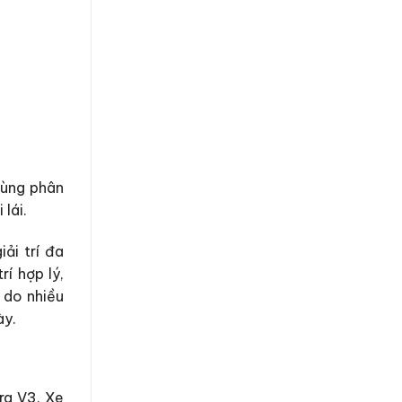
cùng phân
lái.
iải trí đa
rí hợp lý,
 do nhiều
ày.
ra V3. Xe