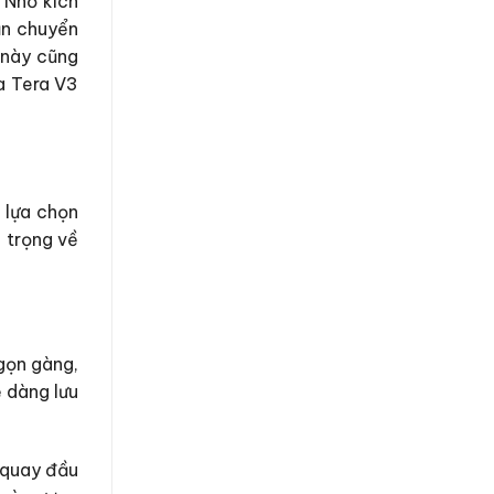
 Nhờ kích
ận chuyển
 này cũng
a Tera V3
 lựa chọn
 trọng về
gọn gàng,
 dàng lưu
i quay đầu