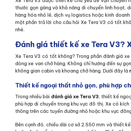
Xe Tera V3 được thiết kế chủ yếu để vận chuyển h
thước gọn gàng và khả năng di chuyển linh hoạt, 
hàng hóa nhỏ lẻ, dịch vụ logistics hoặc kinh doan
một phần trả lời cho câu hỏi Xe Tera V3 có tốt kh
nhé.
Đánh giá thiết kế xe Tera V3? 
Xe Tera V3 có tốt không? Trong phần đánh giá xe T
dòng xe van chở hàng. Không chỉ hướng đến sự gọn
không gian cabin và khoang chở hàng. Dưới đây là
Thiết kế ngoại thất nhỏ gọn, phù hợp c
Trong nhiều bài
đánh giá xe Tera V3
, thiết kế ng
phù hợp di chuyển trong khu vực đô thị. Xe có kíc
thông trên các tuyến đường nhỏ hoặc khu vực đông
Bên cạnh đó, chiều dài cơ sở 2.550 mm và thiết kế 