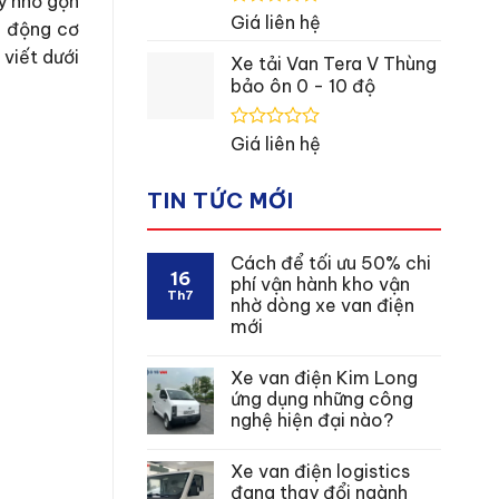
ày nhỏ gọn
Được
Giá liên hệ
, động cơ
xếp
 viết dưới
hạng
Xe tải Van Tera V Thùng
0
bảo ôn 0 - 10 độ
5
sao
Được
Giá liên hệ
xếp
hạng
0
TIN TỨC MỚI
5
sao
Cách để tối ưu 50% chi
16
phí vận hành kho vận
Th7
nhờ dòng xe van điện
mới
Xe van điện Kim Long
ứng dụng những công
nghệ hiện đại nào?
Xe van điện logistics
đang thay đổi ngành