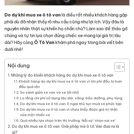
Do dự khi mua xe ô tô van
là điều rất nhiều khách hàng gặp
phải dù đã nhận thấy rõ nhu cầu cũng như lợi ích. Vậy đâu là
nguyên nhân thật sự khiến họ chần chừ? Làm sao để tháo gỡ
chúng và tự tin lựa chọn đúng chiếc xe mang lại giá trị lâu
dài? Hãy cùng
Ô Tô Van
khám phá ngay trong bài viết bên
dưới nhé!
Nội dung
Những lý do khiến khách hàng do dự khi mua xe ô tô van
Khách hàng do dự khi mua xe ô tô van vì chi phí đầu tư ban
đầu quá lớn
So sánh giữa xe van và xe tải nhỏ
Lo lắng chi phí sử dụng lâu dài: xăng, bảo dưỡng, phụ tùng
Do dự khi mua xe ô tô van: E ngại thủ tục mua xe phức tạp
Do dự khi mua xe ô tô van vì chưa thấy được giá trị thật
của một chiếc xe
Quá nhiều lựa chọn trên thị trường: Nỗi sợ “chọn sai xe”
Do dự khi mua xe ô tô van: Giải pháp mà ô tô Van đưa ra là
gì?