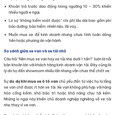
Khoản trả trước dao động trong ngưỡng 10 – 30% khiến
nhiều người e ngại.
Lo sợ “không kiểm soát được” chi phí lâu dài bao gồm phí
bảo dưỡng, bảo hiểm, nhiên liệu, lãi vay…
Muốn mua xe để kinh doanh nhưng chưa tính toán dòng
tiền hoặc phương án vận hành.
So sánh giữa xe van và xe tải nhỏ
Câu hỏi “Nên mua xe van hay xe tải nhẹ dưới 1 tấn?” luôn là nỗi
băn khoăn lớn với khách hàng kinh doanh vận tải. Đây cũng là
lý do họ đến showroom nhiều lần nhưng vẫn chưa thể chốt xe.
Sự
do dự khi mua xe ô tô van
chủ yếu đến từ việc họ lo lắng
xe van chở được ít hơn xe tải. Xe van không phù hợp với hàng
hóa cồng kềnh, khó bảo trì hoặc khả năng chịu tải kém.
Những lo ngại này khiến chủ doanh nghiệp nghiêng về xe tải
nhẹ thay vì xe van.