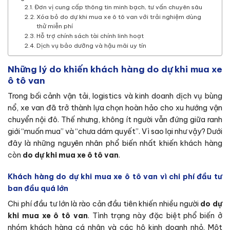
Đơn vị cung cấp thông tin minh bạch, tư vấn chuyên sâu
Xóa bỏ do dự khi mua xe ô tô van với trải nghiệm dùng
thử miễn phí
Hỗ trợ chính sách tài chính linh hoạt
Dịch vụ bảo dưỡng và hậu mãi uy tín
Những lý do khiến khách hàng do dự khi mua xe
ô tô van
Trong bối cảnh vận tải, logistics và kinh doanh dịch vụ bùng
nổ, xe van đã trở thành lựa chọn hoàn hảo cho xu hướng vận
chuyển nội đô. Thế nhưng, không ít người vẫn đứng giữa ranh
giới “muốn mua” và “chưa dám quyết”. Vì sao lại như vậy? Dưới
đây là những nguyên nhân phổ biến nhất khiến khách hàng
còn
do dự khi mua xe ô tô van
.
Khách hàng do dự khi mua xe ô tô van
vì c
hi phí đầu tư
ban đầu quá lớn
Chi phí đầu tư lớn là rào cản đầu tiên khiến nhiều người
do dự
khi mua xe ô tô van
. Tình trạng này đặc biệt phổ biến ở
nhóm khách hàng cá nhân và các hộ kinh doanh nhỏ. Một