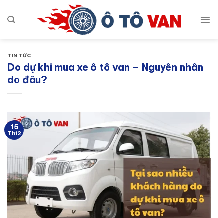
Bỏ
qua
nội
dung
TIN TỨC
Do dự khi mua xe ô tô van – Nguyên nhân
do đâu?
15
Th12