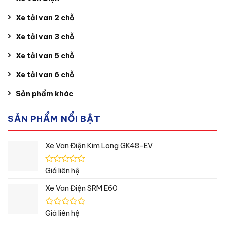
Xe tải van 2 chỗ
Xe tải van 3 chỗ
Xe tải van 5 chỗ
Xe tải van 6 chỗ
Sản phẩm khác
SẢN PHẨM NỔI BẬT
Xe Van Điện Kim Long GK48-EV
Được
Giá liên hệ
xếp
hạng
Xe Van Điện SRM E60
0
5
sao
Được
Giá liên hệ
xếp