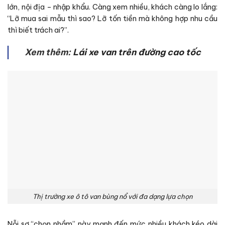
lớn, nội địa – nhập khẩu. Càng xem nhiều, khách càng lo lắng:
“Lỡ mua sai mẫu thì sao? Lỡ tốn tiền mà không hợp nhu cầu
thì biết trách ai?”.
Xem thêm:
Lái xe van trên đường cao tốc
Thị trường xe ô tô van bùng nổ với đa dạng lựa chọn
Nỗi sợ “chọn nhầm” này mạnh đến mức nhiều khách kéo dài