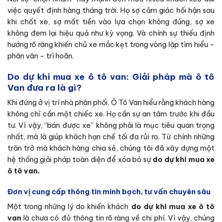
việc quyết định hàng tháng trời. Họ sợ cảm giác hối hận sau
khi chốt xe, sợ mất tiền vào lựa chọn không đúng, sợ xe
không đem lại hiệu quả như kỳ vọng. Và chính sự thiếu định
hướng rõ ràng khiến chủ xe mắc kẹt trong vòng lặp tìm hiểu –
phân vân – trì hoãn.
Do dự khi mua xe ô tô van: Giải pháp mà ô tô
Van đưa ra là gì?
Khi đứng ở vị trí nhà phân phối, Ô Tô Van hiểu rằng khách hàng
không chỉ cần một chiếc xe. Họ cần sự an tâm trước khi đầu
tư. Vì vậy, “bán được xe” không phải là mục tiêu quan trọng
nhất, mà là giúp khách hạn chế tối đa rủi ro. Từ chính những
trăn trở mà khách hàng chia sẻ, chúng tôi đã xây dựng một
hệ thống giải pháp toàn diện để xóa bỏ sự
do dự khi mua xe
ô tô van.
Đơn vị cung cấp thông tin minh bạch, tư vấn chuyên sâu
Một trong những lý do khiến khách
do dự khi mua xe ô tô
van
là chưa có đủ thông tin rõ ràng về chi phí. Vì vậy, chúng