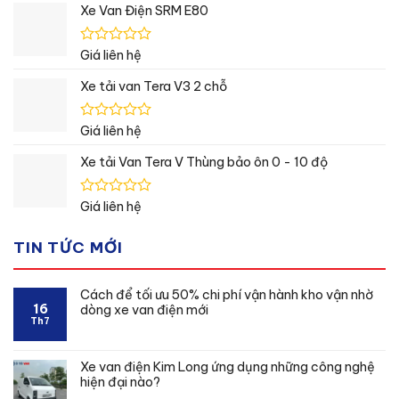
hạng
Xe Van Điện SRM E80
0
5
sao
Được
Giá liên hệ
xếp
hạng
Xe tải van Tera V3 2 chỗ
0
5
sao
Được
Giá liên hệ
xếp
hạng
Xe tải Van Tera V Thùng bảo ôn 0 - 10 độ
0
5
sao
Được
Giá liên hệ
xếp
hạng
TIN TỨC MỚI
0
5
sao
Cách để tối ưu 50% chi phí vận hành kho vận nhờ
16
dòng xe van điện mới
Th7
Xe van điện Kim Long ứng dụng những công nghệ
hiện đại nào?