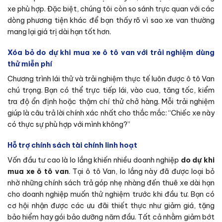
xe phù hợp. Đặc biệt, chúng tôi còn so sánh trực quan với các
dòng phương tiện khác để bạn thấy rõ vì sao xe van thường
mang lại giá trị dài hạn tốt hơn.
Xóa bỏ do dự khi mua xe ô tô van
với
trải nghiệm dùng
thử miễn phí
Chương trình lái thử và trải nghiệm thực tế luôn được ô tô Van
chú trọng. Bạn có thể trực tiếp lái, vào cua, tăng tốc, kiểm
tra độ ổn định hoặc thậm chí thử chở hàng. Mỗi trải nghiệm
giúp là câu trả lời chính xác nhất cho thắc mắc: “Chiếc xe này
có thực sự phù hợp với mình không?”
Hỗ trợ chính sách tài chính linh hoạt
Vốn đầu tư cao là lo lắng khiến nhiều doanh nghiệp
do dự khi
mua xe ô tô van
. Tại ô tô Van, lo lắng này đã được loại bỏ
nhờ những chính sách trả góp nhẹ nhàng đến thuê xe dài hạn
cho doanh nghiệp muốn thử nghiệm trước khi đầu tư. Bạn có
cơ hội nhận được các ưu đãi thiết thực như giảm giá, tặng
bảo hiểm hay gói bảo dưỡng năm đầu. Tất cả nhằm giảm bớt