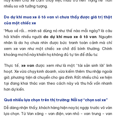
này khiến chủ xe cảm thấy việc mua trở nên “nặng nề” hơn
nhiều so với tưởng tượng.
Do dự khi mua xe ô tô van vì chưa thấy được giá trị thật
của một chiếc xe
“Mua về rồi… mình sẽ dùng nó như thế nào mỗi ngày? là câu
hỏi khiến nhiều người
do dự khi mua xe ô tô van
. Nguyên
nhân là do họ chưa nhìn được bức tranh toàn cảnh mà chỉ
xem xe van như một chiếc xe chở đồ bình thường. Chính
khoảng mơ hồ này khiến họ không đủ tự tin để đầu tư.
Thực tế,
xe van
được xem như là một “tài sản sinh lời” linh
hoạt. Xe vừa chạy kinh doanh, vừa kiếm thêm thu nhập ngoài
giờ, phương tiện di chuyển cho gia đình. Rất nhiều chủ xe hiện
tại đang khai thác van theo cách này và thu hồi vốn nhanh
hơn dự kiến.
Quá nhiều lựa chọn trên thị trường: Nỗi sợ “chọn sai xe”
Dễ dàng nhận thấy, khách hàng hiện nay bị ngợp trước vô vàn
lựa chọn. Từ Van xăng – van điện, van nhỏ – van trung – van