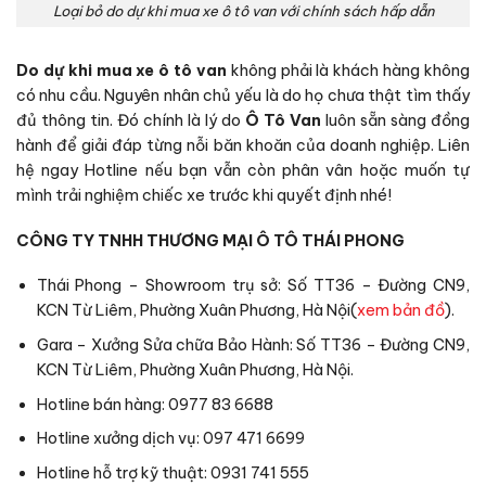
Loại bỏ do dự khi mua xe ô tô van với chính sách hấp dẫn
Do dự khi mua xe ô tô van
không phải là khách hàng không
có nhu cầu. Nguyên nhân chủ yếu là do họ chưa thật tìm thấy
đủ thông tin. Đó chính là lý do
Ô Tô Van
luôn sẵn sàng đồng
hành để giải đáp từng nỗi băn khoăn của doanh nghiệp. Liên
hệ ngay Hotline nếu bạn vẫn còn phân vân hoặc muốn tự
mình trải nghiệm chiếc xe trước khi quyết định nhé!
CÔNG TY TNHH THƯƠNG MẠI Ô TÔ THÁI PHONG
Thái Phong – Showroom trụ sở: Số TT36 – Đường CN9,
KCN Từ Liêm, Phường Xuân Phương, Hà Nội(
xem bản đồ
).
Gara – Xưởng Sửa chữa Bảo Hành: Số TT36 – Đường CN9,
KCN Từ Liêm, Phường Xuân Phương, Hà Nội.
Hotline bán hàng: 0977 83 6688
Hotline xưởng dịch vụ: 097 471 6699
Hotline hỗ trợ kỹ thuật: 0931 741 555