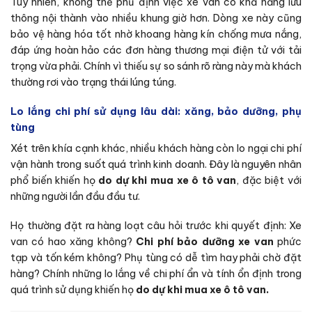
Tuy nhiên, không thể phủ định việc xe van có khả năng lưu
thông nội thành vào nhiều khung giờ hơn. Dòng xe này cũng
bảo vệ hàng hóa tốt nhờ khoang hàng kín chống mưa nắng,
đáp ứng hoàn hảo các đơn hàng thương mại điện tử với tải
trọng vừa phải. Chính vì thiếu sự so sánh rõ ràng này mà khách
thường rơi vào trạng thái lúng túng.
Lo lắng chi phí sử dụng lâu dài: xăng, bảo dưỡng, phụ
tùng
Xét trên khía cạnh khác, nhiều khách hàng còn lo ngại chi phí
vận hành trong suốt quá trình kinh doanh. Đây là nguyên nhân
phổ biến khiến họ
d
o dự khi mua xe ô tô van
, đặc biệt với
những người lần đầu đầu tư.
Họ thường đặt ra hàng loạt câu hỏi trước khi quyết định: Xe
van có hao xăng không?
Chi phí bảo dưỡng xe van
phức
tạp và tốn kém không? Phụ tùng có dễ tìm hay phải chờ đặt
hàng? Chính những lo lắng về chi phí ẩn và tính ổn định trong
quá trình sử dụng khiến họ
do dự khi mua xe ô tô van.