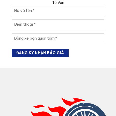
Tô Van
Họ
và
tên
Điện
(Required)
thoại
(Required)
Dòng
xe
bạn
quan
tâm
(Required)