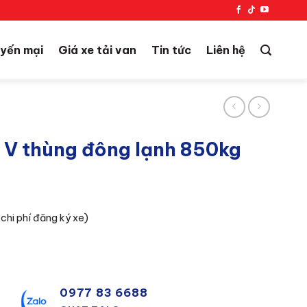
yến mại
Giá xe tải van
Tin tức
Liên hệ
a V thùng đông lạnh 850kg
hi phí đăng ký xe)
0977 83 6688