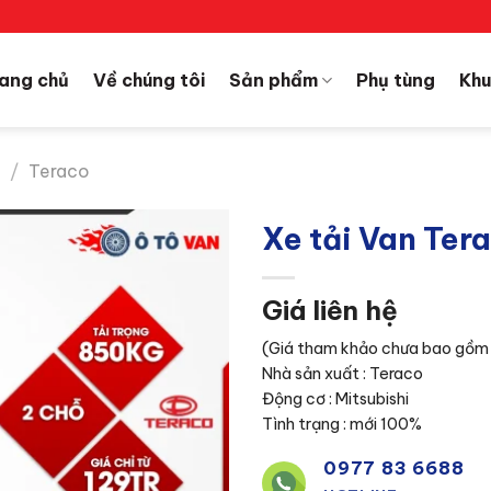
ang chủ
Về chúng tôi
Sản phẩm
Phụ tùng
Khu
H
/
Teraco
Xe tải Van Ter
Giá liên hệ
(Giá tham khảo chưa bao gồm c
Nhà sản xuất : Teraco
Động cơ : Mitsubishi
Tình trạng : mới 100%
0977 83 6688