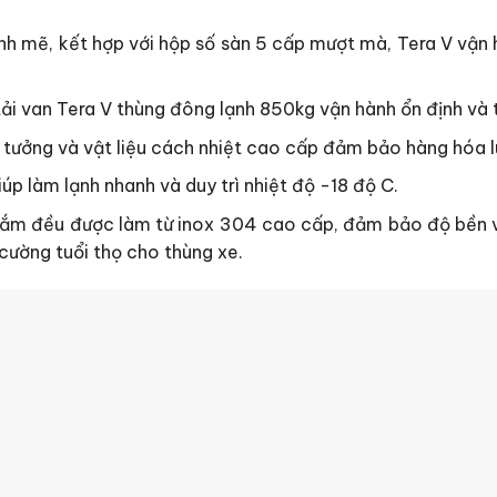
nh mẽ, kết hợp với hộp số sàn 5 cấp mượt mà, Tera V vận h
i van Tera V thùng đông lạnh 850kg vận hành ổn định và ti
ý tưởng và vật liệu cách nhiệt cao cấp đảm bảo hàng hóa 
 làm lạnh nhanh và duy trì nhiệt độ -18 độ C.
 nắm đều được làm từ inox 304 cao cấp, đảm bảo độ bền v
ường tuổi thọ cho thùng xe.