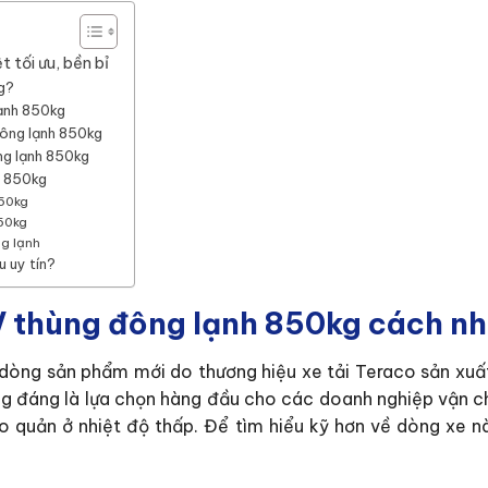
t tối ưu, bền bỉ
kg?
lạnh 850kg
đông lạnh 850kg
ng lạnh 850kg
nh 850kg
850kg
850kg
ng lạnh
u uy tín?
V thùng đông lạnh 850kg cách nhi
dòng sản phẩm mới do thương hiệu xe tải Teraco sản xuất.
ứng đáng là lựa chọn hàng đầu cho các doanh nghiệp vận ch
quản ở nhiệt độ thấp. Để tìm hiểu kỹ hơn về dòng xe này