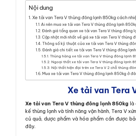
Nội dung
Xe tải van Tera V thùng đông lạnh 850kg cách nhiệ
Ai nên mua xe tải van Tera V thùng đông lạnh 850
Đánh giá tổng quan xe tải van Tera V thùng đông 
Cập nhật mới nhất về giá xe tải van Tera V thùng 
Thông số kỹ thuật của xe tải van Tera V thùng đô
Đánh giá chi tiết xe tải van Tera V thùng đông lạ
Thùng hàng xe tải van Tera V thùng đông lạnh 
Ngoại thất xe tải van Tera V thùng đông lạnh 
Nội thất hiện đại trên xe Tera V 2 chỗ thùng đô
Mua xe tải van Tera V thùng đông lạnh 850kg ở đâ
Xe tải van Tera 
Xe tải van Tera V thùng đông lạnh 850kg
là 
kế thùng lạnh và tính năng vận hành, Tera V x
củ quả, dược phẩm và hóa phẩm cần được bảo 
đây.