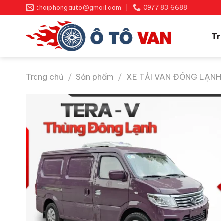
Bỏ
thaiphongauto@gmail.com
0977 83 6688
qua
nội
Tr
dung
Trang chủ
/
Sản phẩm
/
XE TẢI VAN ĐÔNG LẠN